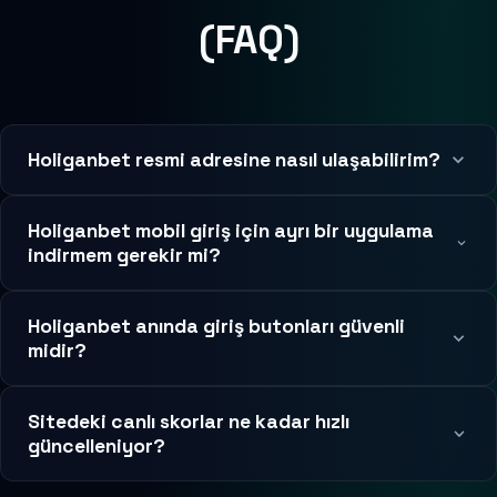
(FAQ)
Holiganbet resmi adresine nasıl ulaşabilirim?
Sitemiz üzerinden her zaman en güncel
Holiganbet
Holiganbet mobil giriş için ayrı bir uygulama
resmi adres
indirmem gerekir mi?
linklerine ulaşabilirsiniz. Bağlantılarımız
düzenli olarak kontrol edilmekte ve kesintisiz erişim
sağlamanız amacıyla güncellenmektedir.
Hayır, ek bir uygulama indirmenize gerek yoktur.
Holiganbet anında giriş butonları güvenli
Holiganbet mobil giriş
midir?
linkimiz tüm popüler mobil
tarayıcılar (Safari, Chrome, Opera vb.) ile %100 uyumlu
çalışacak şekilde optimize edilmiştir.
Evet, sitemizde yer alan
Holiganbet anında giriş
Sitedeki canlı skorlar ne kadar hızlı
bağlantıları SSL sertifikasıyla korunan güvenli sunucular
güncelleniyor?
üzerinden yönlendirilir. Kullanıcı güvenliği sitemiz için en