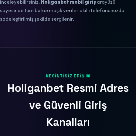
inceleyebilirsiniz.
Holiganbet mobil giriş
arayüzü
sayesinde tüm bu karmaşık veriler akıllı telefonunuzda
sadeleştirilmiş şekilde sergilenir.
KESINTISIZ ERIŞIM
Holiganbet Resmi Adres
ve Güvenli Giriş
Kanalları