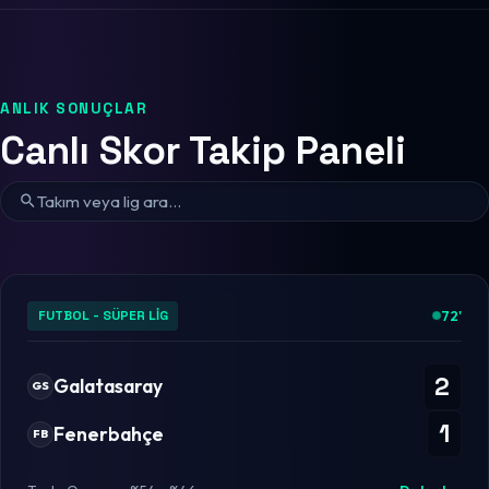
ANLIK SONUÇLAR
Canlı Skor Takip Paneli
FUTBOL - SÜPER LIG
72'
2
Galatasaray
GS
1
Fenerbahçe
FB