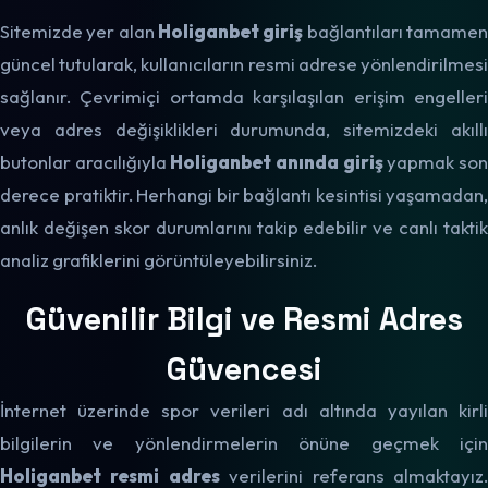
Sitemizde yer alan
Holiganbet giriş
bağlantıları tamame
güncel tutularak, kullanıcıların resmi adrese yönlendirilmesi
sağlanır. Çevrimiçi ortamda karşılaşılan erişim engelleri
veya adres değişiklikleri durumunda, sitemizdeki akıllı
butonlar aracılığıyla
Holiganbet anında giriş
yapmak so
derece pratiktir. Herhangi bir bağlantı kesintisi yaşamadan,
anlık değişen skor durumlarını takip edebilir ve canlı taktik
analiz grafiklerini görüntüleyebilirsiniz.
Güvenilir Bilgi ve Resmi Adres
Güvencesi
İnternet üzerinde spor verileri adı altında yayılan kirli
bilgilerin ve yönlendirmelerin önüne geçmek için
Holiganbet resmi adres
verilerini referans almaktayız