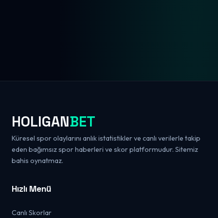
öncelikli konudur.
Sistemimiz global veri sağlayıcıları ile entegre
çalışmaktadır. Sahadaki gelişmeler (gol, kırmızı kart,
basket sayıları vb.) ortalama 1-2 saniye gecikmeyle anlık
olarak ekranınıza yansıtılır.
HOLIGAN
BET
Küresel spor olaylarını anlık istatistikler ve canlı verilerle takip
eden bağımsız spor haberleri ve skor platformudur. Sitemiz
bahis oynatmaz.
Hızlı Menü
Canlı Skorlar