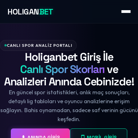
HOLIGAN
BET
CANLI SPOR ANALIZ PORTALI
Holiganbet Giriş İle
Canlı Spor Skorları
ve
Analizleri Anında Cebinizde!
En güncel spor istatistikleri, anlık maç sonuçları,
detaylı lig tabloları ve oyuncu analizlerine erişim
sağlayın. Bahis oynamadan, sadece saf verinin gücünü
keşfedin.
ANINDA GIRIŞ
MOBIL GIRIŞ