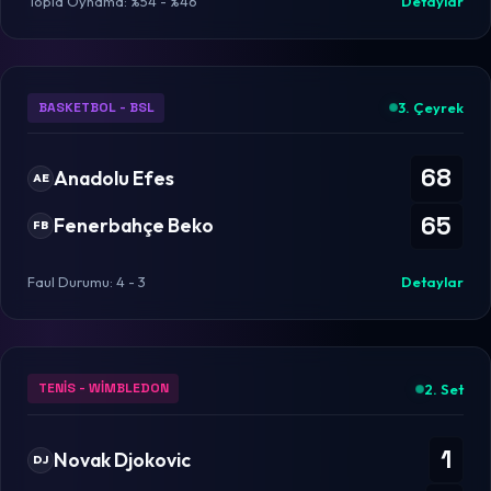
Topla Oynama: %54 - %46
Detaylar
BASKETBOL - BSL
3. Çeyrek
68
Anadolu Efes
AE
65
Fenerbahçe Beko
FB
Faul Durumu: 4 - 3
Detaylar
TENIS - WIMBLEDON
2. Set
1
Novak Djokovic
DJ