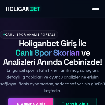
HOLIGAN
BET
CANLI SPOR ANALIZ PORTALI
Holiganbet Giriş İle
Canlı Spor Skorları
ve
Analizleri Anında Cebinizde!
En güncel spor istatistikleri, anlık maç sonuçları,
detaylı lig tabloları ve oyuncu analizlerine erişim
sağlayın. Bahis oynamadan, sadece saf verinin gücünü
keşfedin.
ANINDA GIRIŞ
MOBIL GIRIŞ