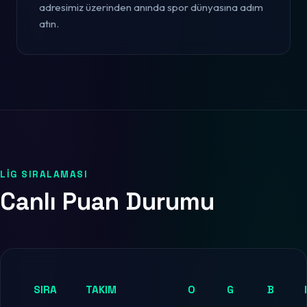
adresimiz üzerinden anında spor dünyasına adım
atın.
LIG SIRALAMASI
Canlı Puan Durumu
SIRA
TAKIM
O
G
B