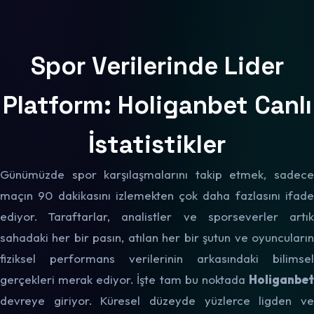
Spor Verilerinde Lider
Platform: Holiganbet Canlı
İstatistikler
Günümüzde spor karşılaşmalarını takip etmek, sadece
maçın 90 dakikasını izlemekten çok daha fazlasını ifade
ediyor. Taraftarlar, analistler ve sporseverler artık
sahadaki her bir pasın, atılan her bir şutun ve oyuncuların
fiziksel performans verilerinin arkasındaki bilimsel
gerçekleri merak ediyor. İşte tam bu noktada
Holiganbet
devreye giriyor. Küresel düzeyde yüzlerce ligden ve