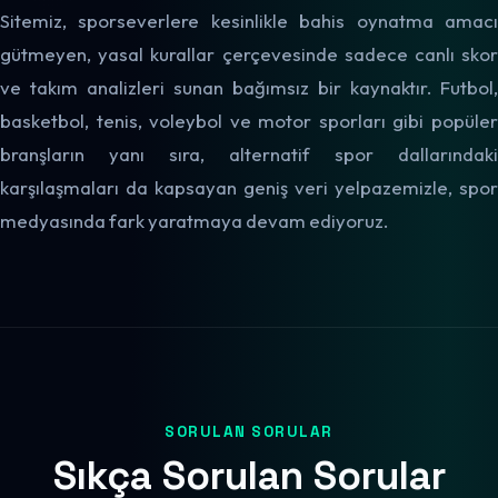
Sitemiz, sporseverlere kesinlikle bahis oynatma amacı
gütmeyen, yasal kurallar çerçevesinde sadece canlı skor
ve takım analizleri sunan bağımsız bir kaynaktır. Futbol,
basketbol, tenis, voleybol ve motor sporları gibi popüler
branşların yanı sıra, alternatif spor dallarındaki
karşılaşmaları da kapsayan geniş veri yelpazemizle, spor
medyasında fark yaratmaya devam ediyoruz.
SORULAN SORULAR
Sıkça Sorulan Sorular