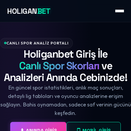
HOLIGAN
BET
CANLI SPOR ANALIZ PORTALI
Holiganbet Giriş İle
Canlı Spor Skorları
ve
Analizleri Anında Cebinizde!
En güncel spor istatistikleri, anlık maç sonuçları,
detaylı lig tabloları ve oyuncu analizlerine erişim
sağlayın. Bahis oynamadan, sadece saf verinin gücünü
keşfedin.
ANINDA GIRIŞ
MOBIL GIRIŞ