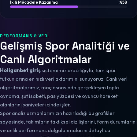
İkili Mücadele Kazanma
%58
PERFORMANS & VERI
Gelişmiş Spor Analitiği ve
Canlı Algoritmalar
Holiganbet giriş
sistemimiz aracılığıyla, tüm spor
tutkunlarına en hızlı veri aktarımını sunuyoruz. Canlı veri
algoritmalarımız, maç esnasında gerçekleşen topla
oynama, şut isabeti, pas yüzdesi ve oyuncu hareket
alanlarını saniyeler içinde işler.
Spor analiz uzmanlarımızın hazırladığı bu grafikler
sayesinde, takımların taktiksel dizilişlerini, form durumlarını
ve anlık performans dalgalanmalarını detaylıca