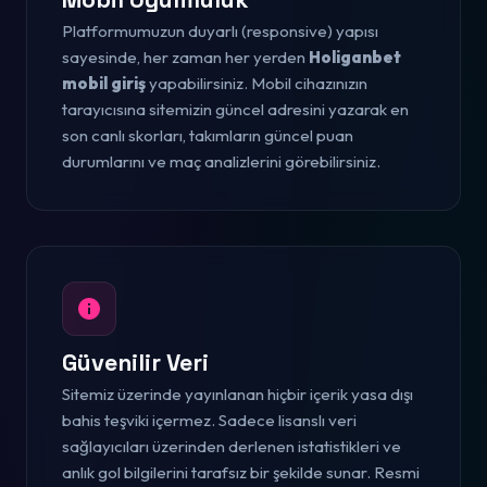
Platformumuzun duyarlı (responsive) yapısı
sayesinde, her zaman her yerden
Holiganbet
mobil giriş
yapabilirsiniz. Mobil cihazınızın
tarayıcısına sitemizin güncel adresini yazarak en
son canlı skorları, takımların güncel puan
durumlarını ve maç analizlerini görebilirsiniz.
Güvenilir Veri
Sitemiz üzerinde yayınlanan hiçbir içerik yasa dışı
bahis teşviki içermez. Sadece lisanslı veri
sağlayıcıları üzerinden derlenen istatistikleri ve
anlık gol bilgilerini tarafsız bir şekilde sunar. Resmi