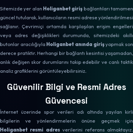
Sitemizde yer alan
Holiganbet giriş
bağlantıları tamame
güncel tutularak, kullanıcıların resmi adrese yönlendirilmesi
sağlanır. Çevrimiçi ortamda karşılaşılan erişim engelleri
veya adres değişiklikleri durumunda, sitemizdeki akıllı
butonlar aracılığıyla
Holiganbet anında giriş
yapmak so
derece pratiktir. Herhangi bir bağlantı kesintisi yaşamadan,
anlık değişen skor durumlarını takip edebilir ve canlı taktik
analiz grafiklerini görüntüleyebilirsiniz.
Güvenilir Bilgi ve Resmi Adres
Güvencesi
İnternet üzerinde spor verileri adı altında yayılan kirli
bilgilerin ve yönlendirmelerin önüne geçmek için
Holiganbet resmi adres
verilerini referans almaktayız