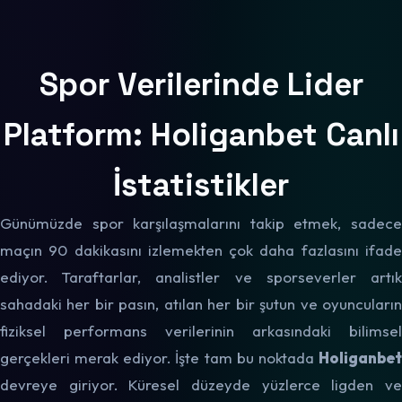
Spor Verilerinde Lider
Platform: Holiganbet Canlı
İstatistikler
Günümüzde spor karşılaşmalarını takip etmek, sadece
maçın 90 dakikasını izlemekten çok daha fazlasını ifade
ediyor. Taraftarlar, analistler ve sporseverler artık
sahadaki her bir pasın, atılan her bir şutun ve oyuncuların
fiziksel performans verilerinin arkasındaki bilimsel
gerçekleri merak ediyor. İşte tam bu noktada
Holiganbet
devreye giriyor. Küresel düzeyde yüzlerce ligden ve