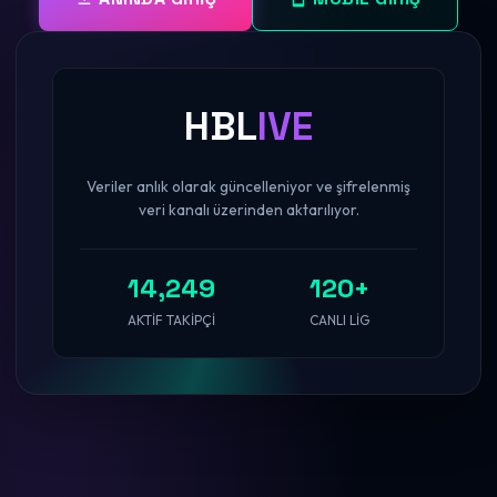
HBL
IVE
Veriler anlık olarak güncelleniyor ve şifrelenmiş
veri kanalı üzerinden aktarılıyor.
14,246
120+
AKTIF TAKIPÇI
CANLI LIG