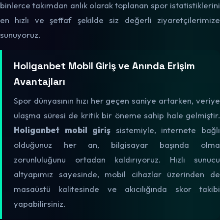
binlerce takımdan anlık olarak toplanan spor istatistiklerini
en hızlı ve şeffaf şekilde siz değerli ziyaretçilerimize
sunuyoruz.
Holiganbet Mobil Giriş ve Anında Erişim
Avantajları
Spor dünyasının hızı her geçen saniye artarken, veriye
ulaşma süresi de kritik bir öneme sahip hale gelmiştir.
Holiganbet mobil giriş
sistemiyle, internete bağl
olduğunuz her an, bilgisayar başında olma
zorunluluğunu ortadan kaldırıyoruz. Hızlı sunucu
altyapımız sayesinde, mobil cihazlar üzerinden de
masaüstü kalitesinde ve akıcılığında skor takibi
yapabilirsiniz.