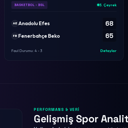
BASKETBOL - BSL
3. Çeyrek
68
Anadolu Efes
AE
65
Fenerbahçe Beko
FB
Faul Durumu: 4 - 3
Detaylar
PERFORMANS & VERI
Gelişmiş Spor Analit