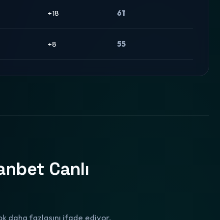
+18
61
+8
55
anbet Canlı
 daha fazlasını ifade ediyor.