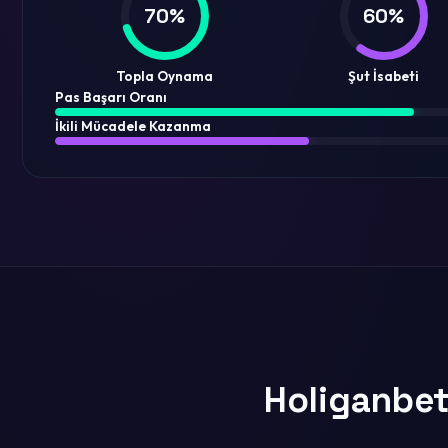
70%
60%
Topla Oynama
Şut İsabeti
Pas Başarı Oranı
İkili Mücadele Kazanma
Holiganbet 