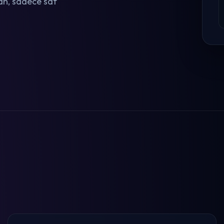
an, sadece saf