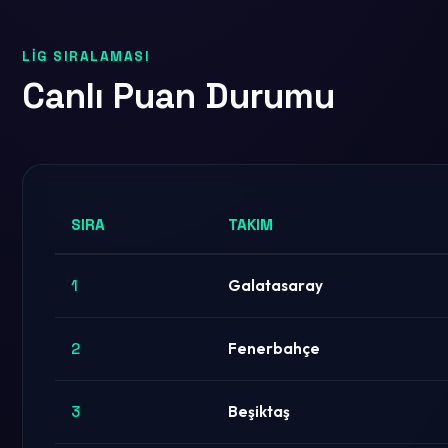
LIG SIRALAMASI
Canlı Puan Durumu
SIRA
TAKIM
1
Galatasaray
2
Fenerbahçe
3
Beşiktaş