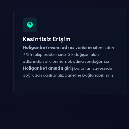
Kesintisiz Erişim
Holiganbet resmi adres
verilerini sitemizden
7/24 takip edebilirsiniz. Sık değişen alan
adlarından etkilenmemek adına sunduğumuz
Holiganbet anında giriş
butonları sayesinde
doğrudan canlı analiz paneline bağlanabilirsiniz.