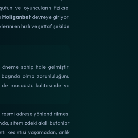
şutun ve oyuncuların fiziksel
a
Holiganbet
devreye giriyor.
rini en hızlı ve şeffaf şekilde
r öneme sahip hale gelmiştir.
r başında olma zorunluluğunu
n de masaüstü kalitesinde ve
n resmi adrese yönlendirilmesi
da, sitemizdeki akıllı butonlar
tı kesintisi yaşamadan, anlık