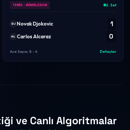
TENIS - WIMBLEDON
2. Set
1
Novak Djokovic
DJ
0
Carlos Alcaraz
AL
Ace Sayısı: 8 - 4
Detaylar
iği ve Canlı Algoritmalar