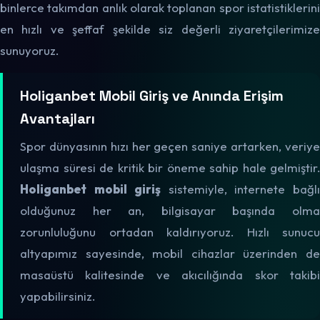
binlerce takımdan anlık olarak toplanan spor istatistiklerini
en hızlı ve şeffaf şekilde siz değerli ziyaretçilerimize
sunuyoruz.
Holiganbet Mobil Giriş ve Anında Erişim
Avantajları
Spor dünyasının hızı her geçen saniye artarken, veriye
ulaşma süresi de kritik bir öneme sahip hale gelmiştir.
Holiganbet mobil giriş
sistemiyle, internete bağl
olduğunuz her an, bilgisayar başında olma
zorunluluğunu ortadan kaldırıyoruz. Hızlı sunucu
altyapımız sayesinde, mobil cihazlar üzerinden de
masaüstü kalitesinde ve akıcılığında skor takibi
yapabilirsiniz.