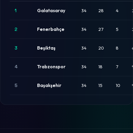
1
Galatasaray
34
28
4
2
Fenerbahçe
34
27
5
3
Beşiktaş
34
20
8
4
Trabzonspor
34
18
7
5
Başakşehir
34
15
10