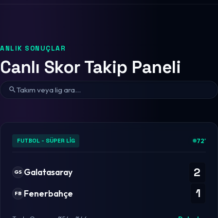
ANLIK SONUÇLAR
Canlı Skor Takip Paneli
FUTBOL - SÜPER LIG
72'
2
Galatasaray
GS
1
Fenerbahçe
FB