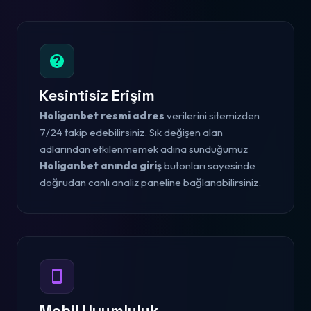
Kesintisiz Erişim
Holiganbet resmi adres
verilerini sitemizden
7/24 takip edebilirsiniz. Sık değişen alan
adlarından etkilenmemek adına sunduğumuz
Holiganbet anında giriş
butonları sayesinde
doğrudan canlı analiz paneline bağlanabilirsiniz.
Mobil Uyumluluk