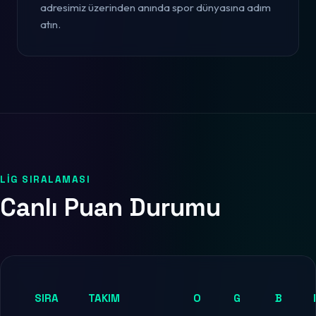
adresimiz üzerinden anında spor dünyasına adım
atın.
LIG SIRALAMASI
Canlı Puan Durumu
SIRA
TAKIM
O
G
B