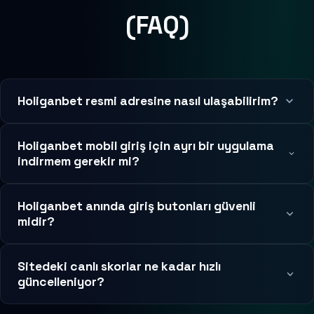
(FAQ)
Holiganbet resmi adresine nasıl ulaşabilirim?
Sitemiz üzerinden her zaman en güncel
Holiganbet
Holiganbet mobil giriş için ayrı bir uygulama
resmi adres
indirmem gerekir mi?
linklerine ulaşabilirsiniz. Bağlantılarımız
düzenli olarak kontrol edilmekte ve kesintisiz erişim
sağlamanız amacıyla güncellenmektedir.
Hayır, ek bir uygulama indirmenize gerek yoktur.
Holiganbet anında giriş butonları güvenli
Holiganbet mobil giriş
midir?
linkimiz tüm popüler mobil
tarayıcılar (Safari, Chrome, Opera vb.) ile %100 uyumlu
çalışacak şekilde optimize edilmiştir.
Evet, sitemizde yer alan
Holiganbet anında giriş
Sitedeki canlı skorlar ne kadar hızlı
bağlantıları SSL sertifikasıyla korunan güvenli sunucular
güncelleniyor?
üzerinden yönlendirilir. Kullanıcı güvenliği sitemiz için en