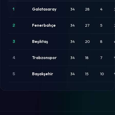
1
Galatasaray
34
28
4
2
Fenerbahçe
34
27
5
3
Beşiktaş
34
20
8
4
Trabzonspor
34
18
7
5
Başakşehir
34
15
10