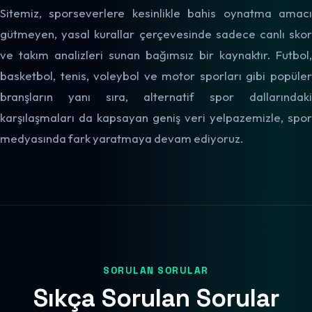
Sitemiz, sporseverlere kesinlikle bahis oynatma amacı
gütmeyen, yasal kurallar çerçevesinde sadece canlı skor
ve takım analizleri sunan bağımsız bir kaynaktır. Futbol,
basketbol, tenis, voleybol ve motor sporları gibi popüler
branşların yanı sıra, alternatif spor dallarındaki
karşılaşmaları da kapsayan geniş veri yelpazemizle, spor
medyasında fark yaratmaya devam ediyoruz.
SORULAN SORULAR
Sıkça Sorulan Sorular