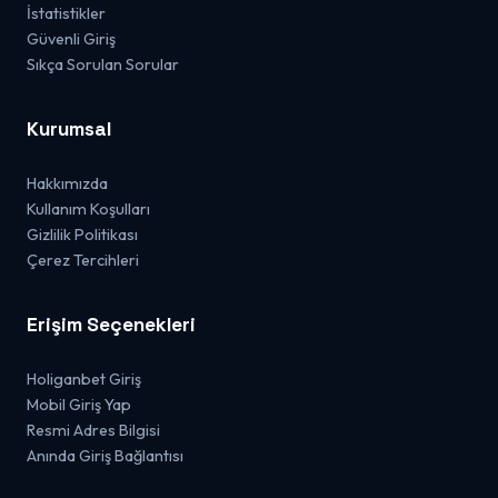
İstatistikler
Güvenli Giriş
Sıkça Sorulan Sorular
Kurumsal
Hakkımızda
Kullanım Koşulları
Gizlilik Politikası
Çerez Tercihleri
Erişim Seçenekleri
Holiganbet Giriş
Mobil Giriş Yap
Resmi Adres Bilgisi
Anında Giriş Bağlantısı