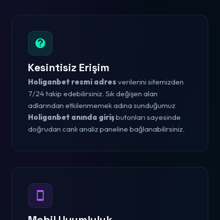
Kesintisiz Erişim
Holiganbet resmi adres
verilerini sitemizden
7/24 takip edebilirsiniz. Sık değişen alan
adlarından etkilenmemek adına sunduğumuz
Holiganbet anında giriş
butonları sayesinde
doğrudan canlı analiz paneline bağlanabilirsiniz.
Mobil Uyumluluk