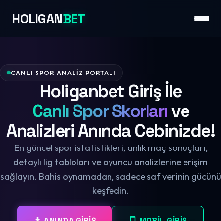
HOLIGAN
BET
CANLI SPOR ANALIZ PORTALI
Holiganbet Giriş İle
Canlı Spor Skorları
ve
Analizleri Anında Cebinizde!
En güncel spor istatistikleri, anlık maç sonuçları,
detaylı lig tabloları ve oyuncu analizlerine erişim
sağlayın. Bahis oynamadan, sadece saf verinin gücünü
keşfedin.
ANINDA GIRIŞ
MOBIL GIRIŞ