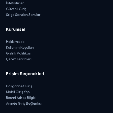
İstatistikler
Güvenli Giriş
Sıkça Sorulan Sorular
Kurumsal
Hakkımızda
Kullanım Koşulları
Gizlilik Politikası
Çerez Tercihleri
Erişim Seçenekleri
Holiganbet Giriş
Mobil Giriş Yap
Resmi Adres Bilgisi
Anında Giriş Bağlantısı