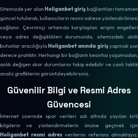
Sitemizde yer alan
Holiganbet giriş
bağlantıları tamame
güncel tutularak, kullanıcıların resmi adrese yönlendirilmesi
sağlanır. Çevrimiçi ortamda karşılaşılan erişim engelleri
veya adres değişiklikleri durumunda, sitemizdeki akıllı
butonlar aracılığıyla
Holiganbet anında giriş
yapmak so
derece pratiktir. Herhangi bir bağlantı kesintisi yaşamadan,
anlık değişen skor durumlarını takip edebilir ve canlı taktik
analiz grafiklerini görüntüleyebilirsiniz.
Güvenilir Bilgi ve Resmi Adres
Güvencesi
İnternet üzerinde spor verileri adı altında yayılan kirli
bilgilerin ve yönlendirmelerin önüne geçmek için
Holiganbet resmi adres
verilerini referans almaktayız