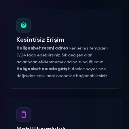
Kesintisiz Erişim
Holiganbet resmi adres
verilerini sitemizden
7/24 takip edebilirsiniz. Sık değişen alan
adlarından etkilenmemek adına sunduğumuz
Holiganbet anında giriş
butonları sayesinde
doğrudan canlı analiz paneline bağlanabilirsiniz.
Mobil Uyumluluk