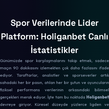
Spor Verilerinde Lider
Platform: Holiganbet Canlı
İstatistikler
Günümüzde spor karşılaşmalarını takip etmek, sadece
maçın 90 dakikasını izlemekten çok daha fazlasını ifade
ediyor. Taraftarlar, analistler ve sporseverler artık
sahadaki her bir pasın, atılan her bir şutun ve oyuncuların
fiziksel performans verilerinin arkasındaki bilimsel
gerçekleri merak ediyor. İşte tam bu noktada
Holiganbet
devreye giriyor. Küresel düzeyde yüzlerce ligden ve