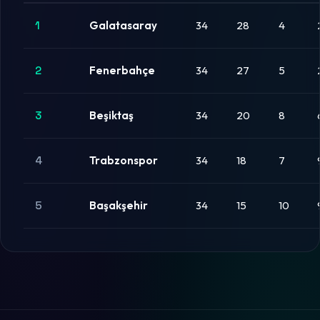
1
Galatasaray
34
28
4
2
Fenerbahçe
34
27
5
3
Beşiktaş
34
20
8
4
Trabzonspor
34
18
7
5
Başakşehir
34
15
10