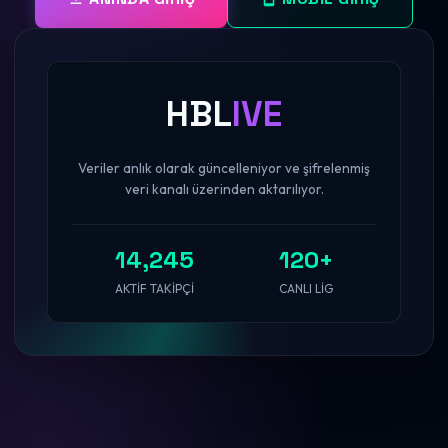
HBL
IVE
Veriler anlık olarak güncelleniyor ve şifrelenmiş
veri kanalı üzerinden aktarılıyor.
14,236
120+
AKTIF TAKIPÇI
CANLI LIG