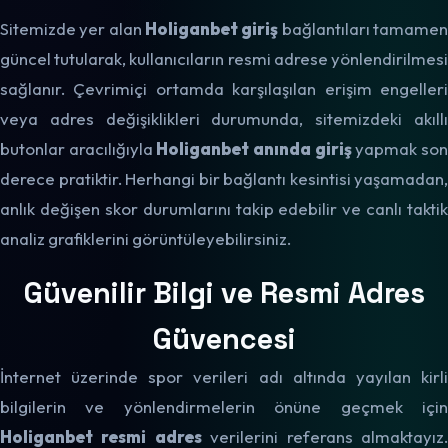
Sitemizde yer alan
Holiganbet giriş
bağlantıları tamame
güncel tutularak, kullanıcıların resmi adrese yönlendirilmesi
sağlanır. Çevrimiçi ortamda karşılaşılan erişim engelleri
veya adres değişiklikleri durumunda, sitemizdeki akıllı
butonlar aracılığıyla
Holiganbet anında giriş
yapmak so
derece pratiktir. Herhangi bir bağlantı kesintisi yaşamadan,
anlık değişen skor durumlarını takip edebilir ve canlı taktik
analiz grafiklerini görüntüleyebilirsiniz.
Güvenilir Bilgi ve Resmi Adres
Güvencesi
İnternet üzerinde spor verileri adı altında yayılan kirli
bilgilerin ve yönlendirmelerin önüne geçmek için
Holiganbet resmi adres
verilerini referans almaktayız