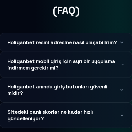
(FAQ)
Holiganbet resmi adresine nasıl ulaşabilirim?
Sitemiz üzerinden her zaman en güncel
Holiganbet
Holiganbet mobil giriş için ayrı bir uygulama
resmi adres
indirmem gerekir mi?
linklerine ulaşabilirsiniz. Bağlantılarımız
düzenli olarak kontrol edilmekte ve kesintisiz erişim
sağlamanız amacıyla güncellenmektedir.
Hayır, ek bir uygulama indirmenize gerek yoktur.
Holiganbet anında giriş butonları güvenli
Holiganbet mobil giriş
midir?
linkimiz tüm popüler mobil
tarayıcılar (Safari, Chrome, Opera vb.) ile %100 uyumlu
çalışacak şekilde optimize edilmiştir.
Evet, sitemizde yer alan
Holiganbet anında giriş
Sitedeki canlı skorlar ne kadar hızlı
bağlantıları SSL sertifikasıyla korunan güvenli sunucular
güncelleniyor?
üzerinden yönlendirilir. Kullanıcı güvenliği sitemiz için en