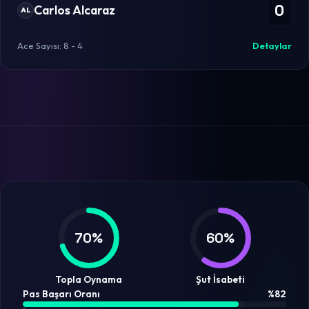
0
Carlos Alcaraz
AL
Ace Sayısı: 8 - 4
Detaylar
57%
62%
Topla Oynama
Şut İsabeti
Pas Başarı Oranı
%73