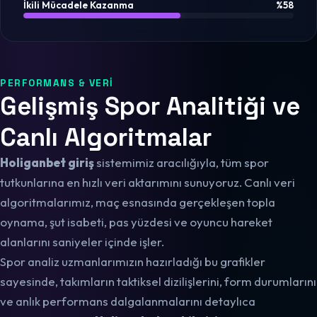
İkili Mücadele Kazanma
%59
PERFORMANS & VERI
Gelişmiş Spor Analitiği ve
Canlı Algoritmalar
Holiganbet giriş
sistemimiz aracılığıyla, tüm spor
tutkunlarına en hızlı veri aktarımını sunuyoruz. Canlı veri
algoritmalarımız, maç esnasında gerçekleşen topla
oynama, şut isabeti, pas yüzdesi ve oyuncu hareket
alanlarını saniyeler içinde işler.
Spor analiz uzmanlarımızın hazırladığı bu grafikler
sayesinde, takımların taktiksel dizilişlerini, form durumlarını
ve anlık performans dalgalanmalarını detaylıca