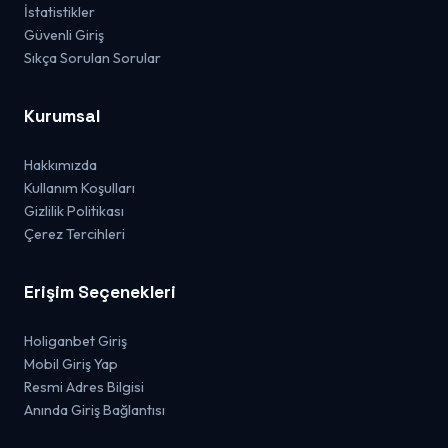
İstatistikler
Güvenli Giriş
Sıkça Sorulan Sorular
Kurumsal
Hakkımızda
Kullanım Koşulları
Gizlilik Politikası
Çerez Tercihleri
Erişim Seçenekleri
Holiganbet Giriş
Mobil Giriş Yap
Resmi Adres Bilgisi
Anında Giriş Bağlantısı