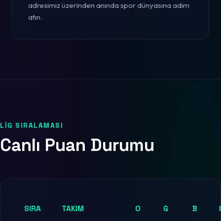
adresimiz üzerinden anında spor dünyasına adım
atın.
LIG SIRALAMASI
Canlı Puan Durumu
SIRA
TAKIM
O
G
B