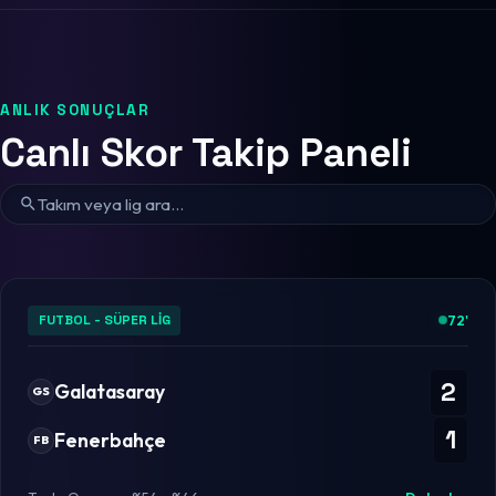
ANLIK SONUÇLAR
Canlı Skor Takip Paneli
FUTBOL - SÜPER LIG
72'
2
Galatasaray
GS
1
Fenerbahçe
FB