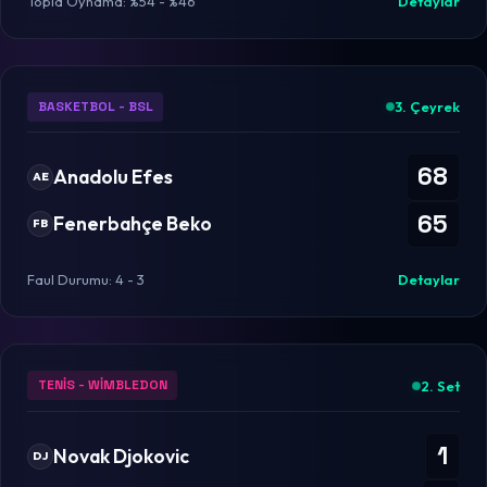
Topla Oynama: %54 - %46
Detaylar
BASKETBOL - BSL
3. Çeyrek
68
Anadolu Efes
AE
65
Fenerbahçe Beko
FB
Faul Durumu: 4 - 3
Detaylar
TENIS - WIMBLEDON
2. Set
1
Novak Djokovic
DJ