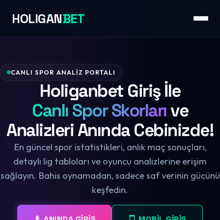
HOLIGAN
BET
CANLI SPOR ANALIZ PORTALI
Holiganbet Giriş İle
Canlı Spor Skorları
ve
Analizleri Anında Cebinizde!
En güncel spor istatistikleri, anlık maç sonuçları,
detaylı lig tabloları ve oyuncu analizlerine erişim
sağlayın. Bahis oynamadan, sadece saf verinin gücünü
keşfedin.
ANINDA GIRIŞ
MOBIL GIRIŞ