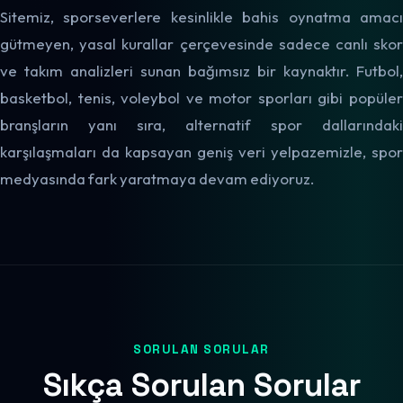
Sitemiz, sporseverlere kesinlikle bahis oynatma amacı
gütmeyen, yasal kurallar çerçevesinde sadece canlı skor
ve takım analizleri sunan bağımsız bir kaynaktır. Futbol,
basketbol, tenis, voleybol ve motor sporları gibi popüler
branşların yanı sıra, alternatif spor dallarındaki
karşılaşmaları da kapsayan geniş veri yelpazemizle, spor
medyasında fark yaratmaya devam ediyoruz.
SORULAN SORULAR
Sıkça Sorulan Sorular