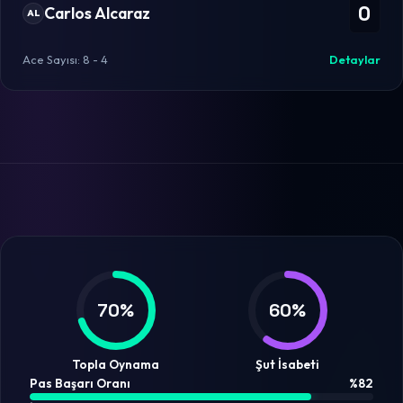
0
Carlos Alcaraz
AL
Ace Sayısı: 8 - 4
Detaylar
70%
60%
Topla Oynama
Şut İsabeti
Pas Başarı Oranı
%82