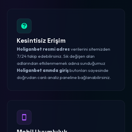
Kesintisiz Erişim
Holiganbet resmi adres
verilerini sitemizden
7/24 takip edebilirsiniz. Sık değişen alan
adlarından etkilenmemek adına sunduğumuz
Holiganbet anında giriş
butonları sayesinde
doğrudan canlı analiz paneline bağlanabilirsiniz.
Mobil Uyumluluk