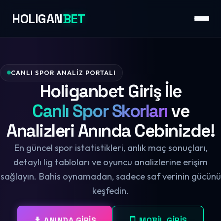
HOLIGAN
BET
CANLI SPOR ANALIZ PORTALI
Holiganbet Giriş İle
Canlı Spor Skorları
ve
Analizleri Anında Cebinizde!
En güncel spor istatistikleri, anlık maç sonuçları,
detaylı lig tabloları ve oyuncu analizlerine erişim
sağlayın. Bahis oynamadan, sadece saf verinin gücünü
keşfedin.
ANINDA GIRIŞ
MOBIL GIRIŞ