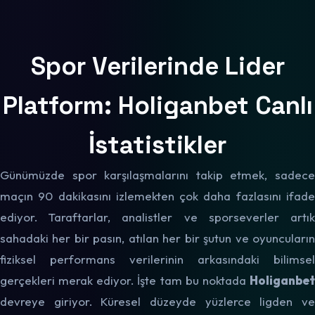
Spor Verilerinde Lider
Platform: Holiganbet Canlı
İstatistikler
Günümüzde spor karşılaşmalarını takip etmek, sadece
maçın 90 dakikasını izlemekten çok daha fazlasını ifade
ediyor. Taraftarlar, analistler ve sporseverler artık
sahadaki her bir pasın, atılan her bir şutun ve oyuncuların
fiziksel performans verilerinin arkasındaki bilimsel
gerçekleri merak ediyor. İşte tam bu noktada
Holiganbet
devreye giriyor. Küresel düzeyde yüzlerce ligden ve