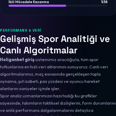
İkili Mücadele Kazanma
%58
PERFORMANS & VERI
Gelişmiş Spor Analitiği ve
Canlı Algoritmalar
Holiganbet giriş
sistemimiz aracılığıyla, tüm spor
tutkunlarına en hızlı veri aktarımını sunuyoruz. Canlı veri
algoritmalarımız, maç esnasında gerçekleşen topla
oynama, şut isabeti, pas yüzdesi ve oyuncu hareket
alanlarını saniyeler içinde işler.
Spor analiz uzmanlarımızın hazırladığı bu grafikler
sayesinde, takımların taktiksel dizilişlerini, form durumlarını
ve anlık performans dalgalanmalarını detaylıca