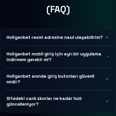
(FAQ)
Holiganbet resmi adresine nasıl ulaşabilirim?
Sitemiz üzerinden her zaman en güncel
Holiganbet
Holiganbet mobil giriş için ayrı bir uygulama
resmi adres
indirmem gerekir mi?
linklerine ulaşabilirsiniz. Bağlantılarımız
düzenli olarak kontrol edilmekte ve kesintisiz erişim
sağlamanız amacıyla güncellenmektedir.
Hayır, ek bir uygulama indirmenize gerek yoktur.
Holiganbet anında giriş butonları güvenli
Holiganbet mobil giriş
midir?
linkimiz tüm popüler mobil
tarayıcılar (Safari, Chrome, Opera vb.) ile %100 uyumlu
çalışacak şekilde optimize edilmiştir.
Evet, sitemizde yer alan
Holiganbet anında giriş
Sitedeki canlı skorlar ne kadar hızlı
bağlantıları SSL sertifikasıyla korunan güvenli sunucular
güncelleniyor?
üzerinden yönlendirilir. Kullanıcı güvenliği sitemiz için en