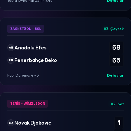
Topla Oynama: %54 - %46
Detaylar
BASKETBOL - BSL
3. Çeyrek
70
Anadolu Efes
AE
65
Fenerbahçe Beko
FB
Faul Durumu: 4 - 3
Detaylar
TENIS - WIMBLEDON
2. Set
1
Novak Djokovic
DJ