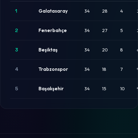
1
Galatasaray
34
28
4
2
Fenerbahçe
34
27
5
3
Beşiktaş
34
20
8
4
Trabzonspor
34
18
7
5
Başakşehir
34
15
10