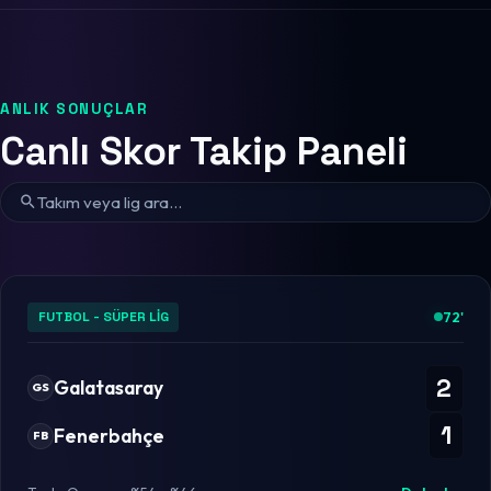
ANLIK SONUÇLAR
Canlı Skor Takip Paneli
FUTBOL - SÜPER LIG
72'
2
Galatasaray
GS
1
Fenerbahçe
FB