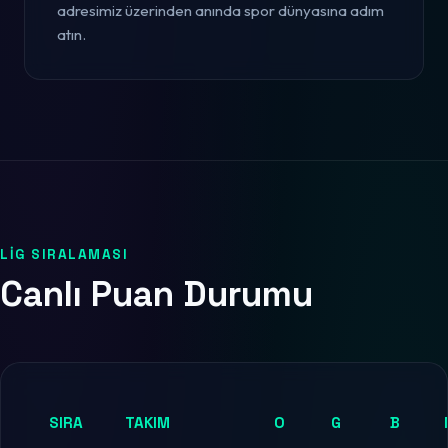
adresimiz üzerinden anında spor dünyasına adım
atın.
LIG SIRALAMASI
Canlı Puan Durumu
SIRA
TAKIM
O
G
B