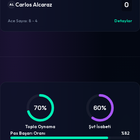
0
Carlos Alcaraz
AL
Ace Sayısı: 8 - 4
Detaylar
70%
60%
Topla Oynama
Şut İsabeti
Pas Başarı Oranı
%82