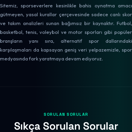
Sitemiz, sporseverlere kesinlikle bahis oynatma amacı
gütmeyen, yasal kurallar çerçevesinde sadece canlı skor
ve takım analizleri sunan bağımsız bir kaynaktır. Futbol,
basketbol, tenis, voleybol ve motor sporları gibi popüler
branşların yanı sıra, alternatif spor dallarındaki
karşılaşmaları da kapsayan geniş veri yelpazemizle, spor
medyasında fark yaratmaya devam ediyoruz.
SORULAN SORULAR
Sıkça Sorulan Sorular