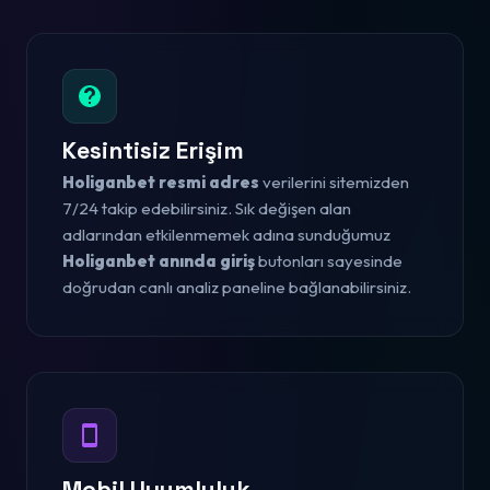
Kesintisiz Erişim
Holiganbet resmi adres
verilerini sitemizden
7/24 takip edebilirsiniz. Sık değişen alan
adlarından etkilenmemek adına sunduğumuz
Holiganbet anında giriş
butonları sayesinde
doğrudan canlı analiz paneline bağlanabilirsiniz.
Mobil Uyumluluk