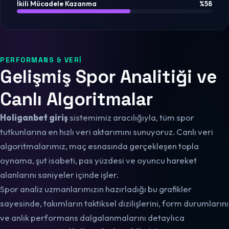
İkili Mücadele Kazanma
%58
PERFORMANS & VERI
Gelişmiş Spor Analitiği ve
Canlı Algoritmalar
Holiganbet giriş
sistemimiz aracılığıyla, tüm spor
tutkunlarına en hızlı veri aktarımını sunuyoruz. Canlı veri
algoritmalarımız, maç esnasında gerçekleşen topla
oynama, şut isabeti, pas yüzdesi ve oyuncu hareket
alanlarını saniyeler içinde işler.
Spor analiz uzmanlarımızın hazırladığı bu grafikler
sayesinde, takımların taktiksel dizilişlerini, form durumlarını
ve anlık performans dalgalanmalarını detaylıca