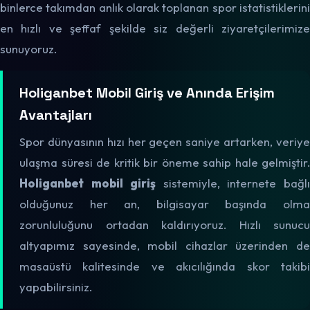
binlerce takımdan anlık olarak toplanan spor istatistiklerini
en hızlı ve şeffaf şekilde siz değerli ziyaretçilerimize
sunuyoruz.
Holiganbet Mobil Giriş ve Anında Erişim
Avantajları
Spor dünyasının hızı her geçen saniye artarken, veriye
ulaşma süresi de kritik bir öneme sahip hale gelmiştir.
Holiganbet mobil giriş
sistemiyle, internete bağl
olduğunuz her an, bilgisayar başında olma
zorunluluğunu ortadan kaldırıyoruz. Hızlı sunucu
altyapımız sayesinde, mobil cihazlar üzerinden de
masaüstü kalitesinde ve akıcılığında skor takibi
yapabilirsiniz.