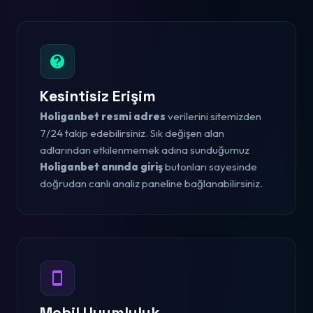
Kesintisiz Erişim
Holiganbet resmi adres
verilerini sitemizden
7/24 takip edebilirsiniz. Sık değişen alan
adlarından etkilenmemek adına sunduğumuz
Holiganbet anında giriş
butonları sayesinde
doğrudan canlı analiz paneline bağlanabilirsiniz.
Mobil Uyumluluk