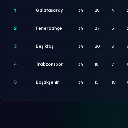
1
Galatasaray
34
28
4
2
Fenerbahçe
34
27
5
3
Beşiktaş
34
20
8
4
Trabzonspor
34
18
7
5
Başakşehir
34
15
10