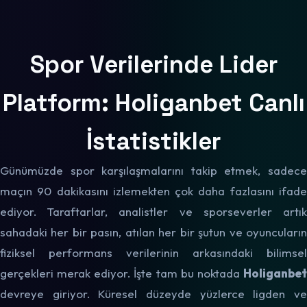
Spor Verilerinde Lider
Platform: Holiganbet Canlı
İstatistikler
Günümüzde spor karşılaşmalarını takip etmek, sadece
maçın 90 dakikasını izlemekten çok daha fazlasını ifade
ediyor. Taraftarlar, analistler ve sporseverler artık
sahadaki her bir pasın, atılan her bir şutun ve oyuncuların
fiziksel performans verilerinin arkasındaki bilimsel
gerçekleri merak ediyor. İşte tam bu noktada
Holiganbet
devreye giriyor. Küresel düzeyde yüzlerce ligden ve