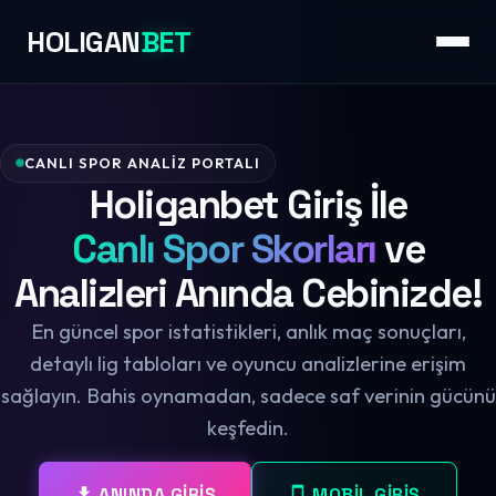
HOLIGAN
BET
CANLI SPOR ANALIZ PORTALI
Holiganbet Giriş İle
Canlı Spor Skorları
ve
Analizleri Anında Cebinizde!
En güncel spor istatistikleri, anlık maç sonuçları,
detaylı lig tabloları ve oyuncu analizlerine erişim
sağlayın. Bahis oynamadan, sadece saf verinin gücünü
keşfedin.
ANINDA GIRIŞ
MOBIL GIRIŞ