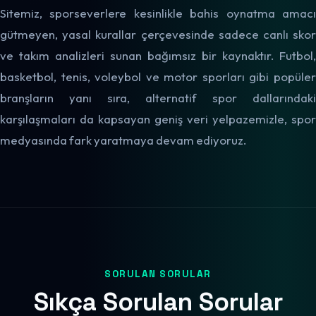
Sitemiz, sporseverlere kesinlikle bahis oynatma amacı
gütmeyen, yasal kurallar çerçevesinde sadece canlı skor
ve takım analizleri sunan bağımsız bir kaynaktır. Futbol,
basketbol, tenis, voleybol ve motor sporları gibi popüler
branşların yanı sıra, alternatif spor dallarındaki
karşılaşmaları da kapsayan geniş veri yelpazemizle, spor
medyasında fark yaratmaya devam ediyoruz.
SORULAN SORULAR
Sıkça Sorulan Sorular