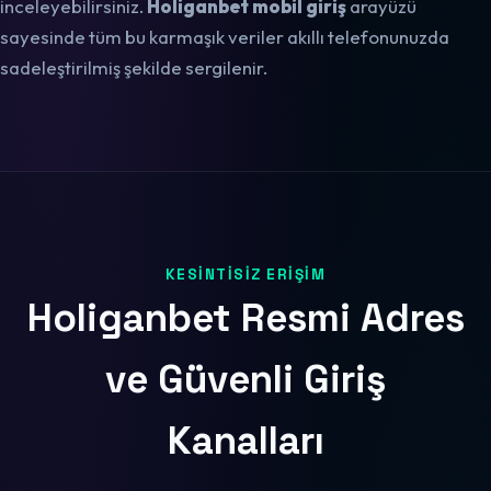
inceleyebilirsiniz.
Holiganbet mobil giriş
arayüzü
sayesinde tüm bu karmaşık veriler akıllı telefonunuzda
sadeleştirilmiş şekilde sergilenir.
KESINTISIZ ERIŞIM
Holiganbet Resmi Adres
ve Güvenli Giriş
Kanalları