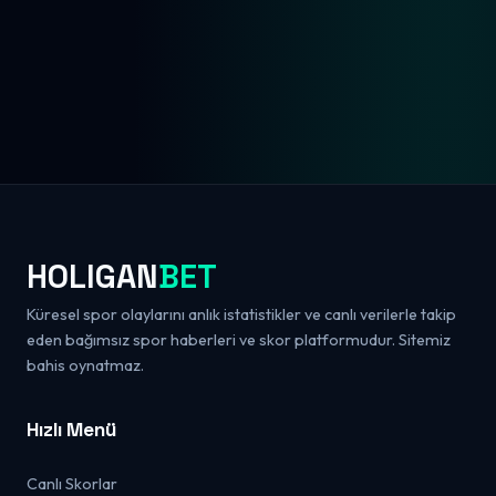
öncelikli konudur.
Sistemimiz global veri sağlayıcıları ile entegre
çalışmaktadır. Sahadaki gelişmeler (gol, kırmızı kart,
basket sayıları vb.) ortalama 1-2 saniye gecikmeyle anlık
olarak ekranınıza yansıtılır.
HOLIGAN
BET
Küresel spor olaylarını anlık istatistikler ve canlı verilerle takip
eden bağımsız spor haberleri ve skor platformudur. Sitemiz
bahis oynatmaz.
Hızlı Menü
Canlı Skorlar