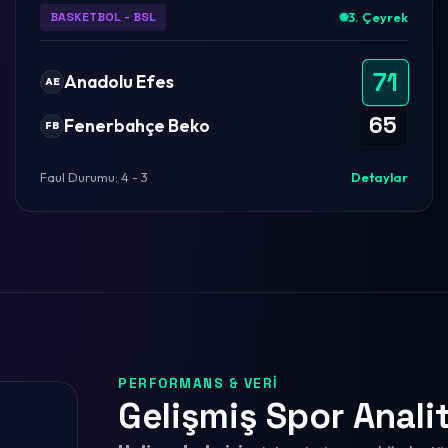
BASKETBOL - BSL
3. Çeyrek
71
Anadolu Efes
AE
65
Fenerbahçe Beko
FB
Faul Durumu: 4 - 3
Detaylar
PERFORMANS & VERI
Gelişmiş Spor Analit