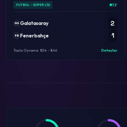
FUTBOL - SÜPER LIG
72'
2
Galatasaray
GS
1
Fenerbahçe
FB
Topla Oynama: %54 - %46
Detaylar