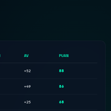
M
AV
PUAN
+52
88
+49
86
+25
68