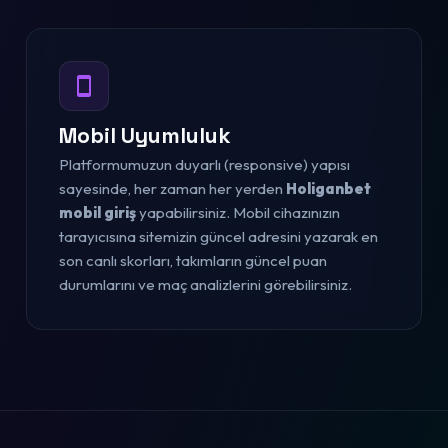
Mobil Uyumluluk
Platformumuzun duyarlı (responsive) yapısı
sayesinde, her zaman her yerden
Holiganbet
mobil giriş
yapabilirsiniz. Mobil cihazınızın
tarayıcısına sitemizin güncel adresini yazarak en
son canlı skorları, takımların güncel puan
durumlarını ve maç analizlerini görebilirsiniz.