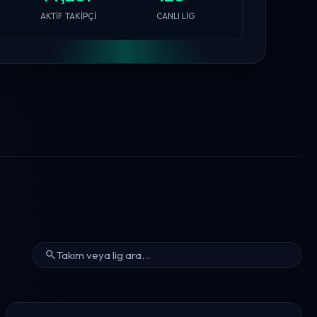
AKTIF TAKIPÇI
CANLI LIG