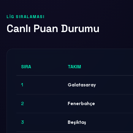
LIG SIRALAMASI
Canlı Puan Durumu
SIRA
TAKIM
1
Galatasaray
2
Fenerbahçe
3
Beşiktaş