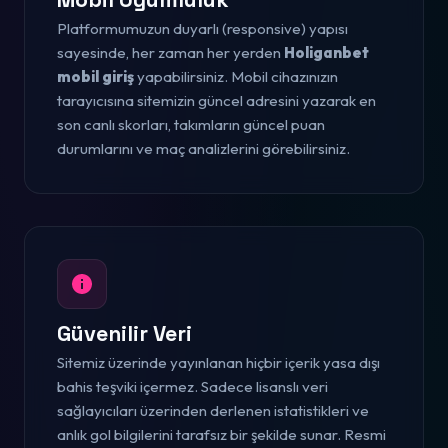
Platformumuzun duyarlı (responsive) yapısı
sayesinde, her zaman her yerden
Holiganbet
mobil giriş
yapabilirsiniz. Mobil cihazınızın
tarayıcısına sitemizin güncel adresini yazarak en
son canlı skorları, takımların güncel puan
durumlarını ve maç analizlerini görebilirsiniz.
Güvenilir Veri
Sitemiz üzerinde yayınlanan hiçbir içerik yasa dışı
bahis teşviki içermez. Sadece lisanslı veri
sağlayıcıları üzerinden derlenen istatistikleri ve
anlık gol bilgilerini tarafsız bir şekilde sunar. Resmi