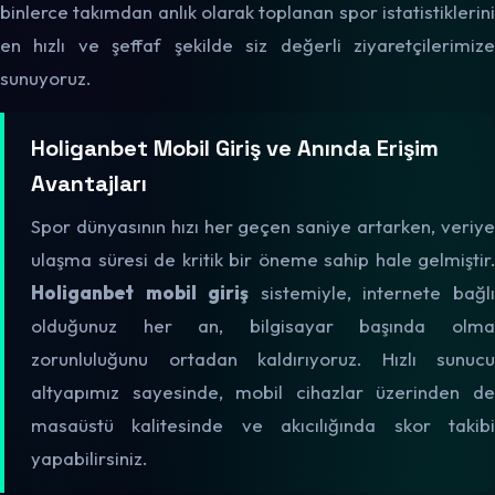
binlerce takımdan anlık olarak toplanan spor istatistiklerini
en hızlı ve şeffaf şekilde siz değerli ziyaretçilerimize
sunuyoruz.
Holiganbet Mobil Giriş ve Anında Erişim
Avantajları
Spor dünyasının hızı her geçen saniye artarken, veriye
ulaşma süresi de kritik bir öneme sahip hale gelmiştir.
Holiganbet mobil giriş
sistemiyle, internete bağl
olduğunuz her an, bilgisayar başında olma
zorunluluğunu ortadan kaldırıyoruz. Hızlı sunucu
altyapımız sayesinde, mobil cihazlar üzerinden de
masaüstü kalitesinde ve akıcılığında skor takibi
yapabilirsiniz.