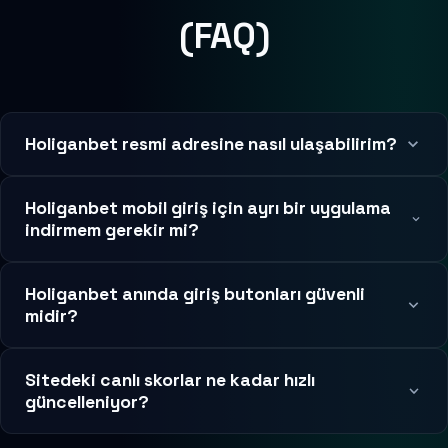
(FAQ)
Holiganbet resmi adresine nasıl ulaşabilirim?
Sitemiz üzerinden her zaman en güncel
Holiganbet
Holiganbet mobil giriş için ayrı bir uygulama
resmi adres
indirmem gerekir mi?
linklerine ulaşabilirsiniz. Bağlantılarımız
düzenli olarak kontrol edilmekte ve kesintisiz erişim
sağlamanız amacıyla güncellenmektedir.
Hayır, ek bir uygulama indirmenize gerek yoktur.
Holiganbet anında giriş butonları güvenli
Holiganbet mobil giriş
midir?
linkimiz tüm popüler mobil
tarayıcılar (Safari, Chrome, Opera vb.) ile %100 uyumlu
çalışacak şekilde optimize edilmiştir.
Evet, sitemizde yer alan
Holiganbet anında giriş
Sitedeki canlı skorlar ne kadar hızlı
bağlantıları SSL sertifikasıyla korunan güvenli sunucular
güncelleniyor?
üzerinden yönlendirilir. Kullanıcı güvenliği sitemiz için en