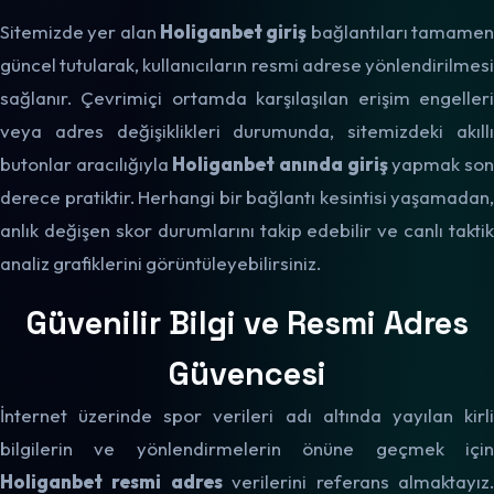
Sitemizde yer alan
Holiganbet giriş
bağlantıları tamame
güncel tutularak, kullanıcıların resmi adrese yönlendirilmesi
sağlanır. Çevrimiçi ortamda karşılaşılan erişim engelleri
veya adres değişiklikleri durumunda, sitemizdeki akıllı
butonlar aracılığıyla
Holiganbet anında giriş
yapmak so
derece pratiktir. Herhangi bir bağlantı kesintisi yaşamadan,
anlık değişen skor durumlarını takip edebilir ve canlı taktik
analiz grafiklerini görüntüleyebilirsiniz.
Güvenilir Bilgi ve Resmi Adres
Güvencesi
İnternet üzerinde spor verileri adı altında yayılan kirli
bilgilerin ve yönlendirmelerin önüne geçmek için
Holiganbet resmi adres
verilerini referans almaktayız