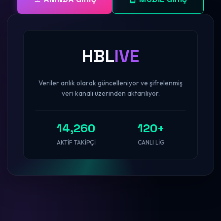
HBL
IVE
Veriler anlık olarak güncelleniyor ve şifrelenmiş
veri kanalı üzerinden aktarılıyor.
14,270
120+
AKTIF TAKIPÇI
CANLI LIG