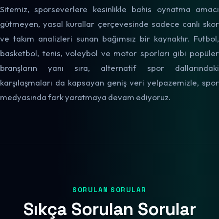
Sitemiz, sporseverlere kesinlikle bahis oynatma amacı
gütmeyen, yasal kurallar çerçevesinde sadece canlı skor
ve takım analizleri sunan bağımsız bir kaynaktır. Futbol,
basketbol, tenis, voleybol ve motor sporları gibi popüler
branşların yanı sıra, alternatif spor dallarındaki
karşılaşmaları da kapsayan geniş veri yelpazemizle, spor
medyasında fark yaratmaya devam ediyoruz.
SORULAN SORULAR
Sıkça Sorulan Sorular