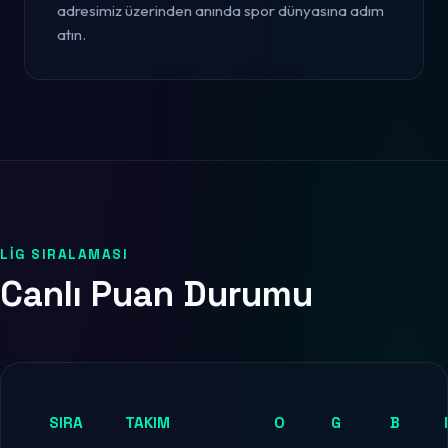
adresimiz üzerinden anında spor dünyasına adım
atın.
LIG SIRALAMASI
Canlı Puan Durumu
SIRA
TAKIM
O
G
B