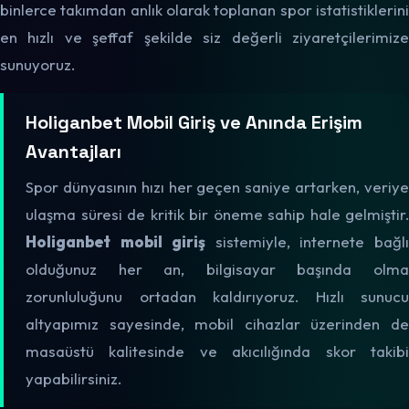
binlerce takımdan anlık olarak toplanan spor istatistiklerini
en hızlı ve şeffaf şekilde siz değerli ziyaretçilerimize
sunuyoruz.
Holiganbet Mobil Giriş ve Anında Erişim
Avantajları
Spor dünyasının hızı her geçen saniye artarken, veriye
ulaşma süresi de kritik bir öneme sahip hale gelmiştir.
Holiganbet mobil giriş
sistemiyle, internete bağl
olduğunuz her an, bilgisayar başında olma
zorunluluğunu ortadan kaldırıyoruz. Hızlı sunucu
altyapımız sayesinde, mobil cihazlar üzerinden de
masaüstü kalitesinde ve akıcılığında skor takibi
yapabilirsiniz.