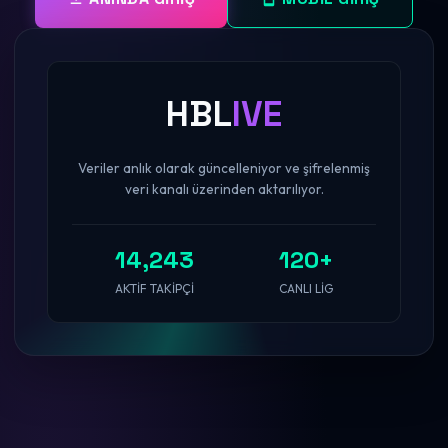
HBL
IVE
Veriler anlık olarak güncelleniyor ve şifrelenmiş
veri kanalı üzerinden aktarılıyor.
14,236
120+
AKTIF TAKIPÇI
CANLI LIG