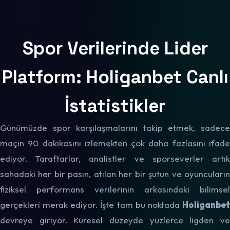
Spor Verilerinde Lider
Platform: Holiganbet Canlı
İstatistikler
Günümüzde spor karşılaşmalarını takip etmek, sadece
maçın 90 dakikasını izlemekten çok daha fazlasını ifade
ediyor. Taraftarlar, analistler ve sporseverler artık
sahadaki her bir pasın, atılan her bir şutun ve oyuncuların
fiziksel performans verilerinin arkasındaki bilimsel
gerçekleri merak ediyor. İşte tam bu noktada
Holiganbet
devreye giriyor. Küresel düzeyde yüzlerce ligden ve