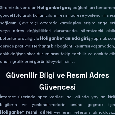
Sitemizde yer alan
Holiganbet giriş
bağlantıları tamame
güncel tutularak, kullanıcıların resmi adrese yönlendirilmesi
sağlanır. Çevrimiçi ortamda karşılaşılan erişim engelleri
veya adres değişiklikleri durumunda, sitemizdeki akıllı
butonlar aracılığıyla
Holiganbet anında giriş
yapmak so
derece pratiktir. Herhangi bir bağlantı kesintisi yaşamadan,
anlık değişen skor durumlarını takip edebilir ve canlı taktik
analiz grafiklerini görüntüleyebilirsiniz.
Güvenilir Bilgi ve Resmi Adres
Güvencesi
İnternet üzerinde spor verileri adı altında yayılan kirli
bilgilerin ve yönlendirmelerin önüne geçmek için
Holiganbet resmi adres
verilerini referans almaktayız