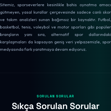
Sitemiz, sporseverlere kesinlikle bahis oynatma amacı
gütmeyen, yasal kurallar çerçevesinde sadece canlı skor
ve takım analizleri sunan bağımsız bir kaynaktır. Futbol,
basketbol, tenis, voleybol ve motor sporları gibi popüler
branşların yanı sıra, alternatif spor dallarındaki
karşılaşmaları da kapsayan geniş veri yelpazemizle, spor
medyasında fark yaratmaya devam ediyoruz.
SORULAN SORULAR
Sıkça Sorulan Sorular