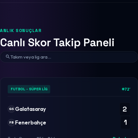
ANLIK SONUÇLAR
Canlı Skor Takip Paneli
FUTBOL - SÜPER LIG
72'
3
Galatasaray
GS
1
Fenerbahçe
FB