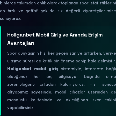
binlerce takımdan anlık olarak toplanan spor istatistiklerini
en hızlı ve şeffaf şekilde siz değerli ziyaretçilerimize
sunuyoruz.
Holiganbet Mobil Giriş ve Anında Erişim
Avantajları
Spor dünyasının hızı her geçen saniye artarken, veriye
ulaşma süresi de kritik bir öneme sahip hale gelmiştir.
Holiganbet mobil giriş
sistemiyle, internete bağl
olduğunuz her an, bilgisayar başında olma
zorunluluğunu ortadan kaldırıyoruz. Hızlı sunucu
altyapımız sayesinde, mobil cihazlar üzerinden de
masaüstü kalitesinde ve akıcılığında skor takibi
yapabilirsiniz.