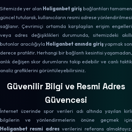
Sitemizde yer alan
Holiganbet giriş
bağlantıları tamame
güncel tutularak, kullanıcıların resmi adrese yönlendirilmesi
sağlanır. Çevrimiçi ortamda karşılaşılan erişim engelleri
veya adres değişiklikleri durumunda, sitemizdeki akıllı
butonlar aracılığıyla
Holiganbet anında giriş
yapmak so
derece pratiktir. Herhangi bir bağlantı kesintisi yaşamadan,
anlık değişen skor durumlarını takip edebilir ve canlı taktik
analiz grafiklerini görüntüleyebilirsiniz.
Güvenilir Bilgi ve Resmi Adres
Güvencesi
İnternet üzerinde spor verileri adı altında yayılan kirli
bilgilerin ve yönlendirmelerin önüne geçmek için
Holiganbet resmi adres
verilerini referans almaktayız