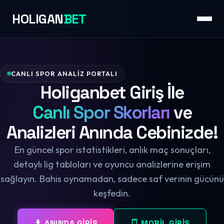
HOLIGAN
BET
CANLI SPOR ANALIZ PORTALI
Holiganbet Giriş İle
Canlı Spor Skorları
ve
Analizleri Anında Cebinizde!
En güncel spor istatistikleri, anlık maç sonuçları,
detaylı lig tabloları ve oyuncu analizlerine erişim
sağlayın. Bahis oynamadan, sadece saf verinin gücünü
keşfedin.
ANINDA GIRIŞ
MOBIL GIRIŞ