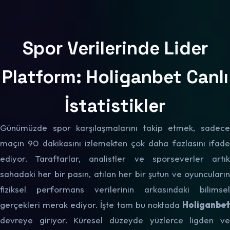
Spor Verilerinde Lider
Platform: Holiganbet Canlı
İstatistikler
Günümüzde spor karşılaşmalarını takip etmek, sadece
maçın 90 dakikasını izlemekten çok daha fazlasını ifade
ediyor. Taraftarlar, analistler ve sporseverler artık
sahadaki her bir pasın, atılan her bir şutun ve oyuncuların
fiziksel performans verilerinin arkasındaki bilimsel
gerçekleri merak ediyor. İşte tam bu noktada
Holiganbet
devreye giriyor. Küresel düzeyde yüzlerce ligden ve