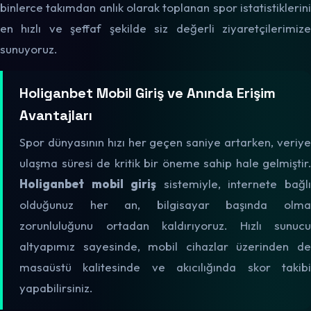
binlerce takımdan anlık olarak toplanan spor istatistiklerini
en hızlı ve şeffaf şekilde siz değerli ziyaretçilerimize
sunuyoruz.
Holiganbet Mobil Giriş ve Anında Erişim
Avantajları
Spor dünyasının hızı her geçen saniye artarken, veriye
ulaşma süresi de kritik bir öneme sahip hale gelmiştir.
Holiganbet mobil giriş
sistemiyle, internete bağl
olduğunuz her an, bilgisayar başında olma
zorunluluğunu ortadan kaldırıyoruz. Hızlı sunucu
altyapımız sayesinde, mobil cihazlar üzerinden de
masaüstü kalitesinde ve akıcılığında skor takibi
yapabilirsiniz.