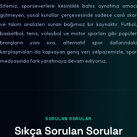
Sitemiz, sporseverlere kesinlikle bahis oynatma amacı
gütmeyen, yasal kurallar çerçevesinde sadece canlı skor
ve takım analizleri sunan bağımsız bir kaynaktır. Futbol,
basketbol, tenis, voleybol ve motor sporları gibi popüler
branşların yanı sıra, alternatif spor dallarındaki
karşılaşmaları da kapsayan geniş veri yelpazemizle, spor
medyasında fark yaratmaya devam ediyoruz.
SORULAN SORULAR
Sıkça Sorulan Sorular