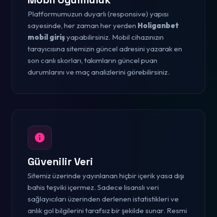
Platformumuzun duyarlı (responsive) yapısı
sayesinde, her zaman her yerden
Holiganbet
mobil giriş
yapabilirsiniz. Mobil cihazınızın
tarayıcısına sitemizin güncel adresini yazarak en
son canlı skorları, takımların güncel puan
durumlarını ve maç analizlerini görebilirsiniz.
Güvenilir Veri
Sitemiz üzerinde yayınlanan hiçbir içerik yasa dışı
bahis teşviki içermez. Sadece lisanslı veri
sağlayıcıları üzerinden derlenen istatistikleri ve
anlık gol bilgilerini tarafsız bir şekilde sunar. Resmi