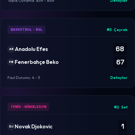
Topla Oynama: %54 - %46
Detaylar
BASKETBOL - BSL
3. Çeyrek
68
Anadolu Efes
AE
67
Fenerbahçe Beko
FB
Faul Durumu: 4 - 3
Detaylar
TENIS - WIMBLEDON
2. Set
1
Novak Djokovic
DJ