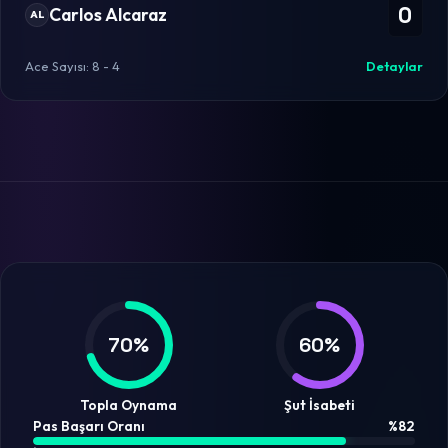
0
Carlos Alcaraz
AL
Ace Sayısı: 8 - 4
Detaylar
70%
60%
Topla Oynama
Şut İsabeti
Pas Başarı Oranı
%82