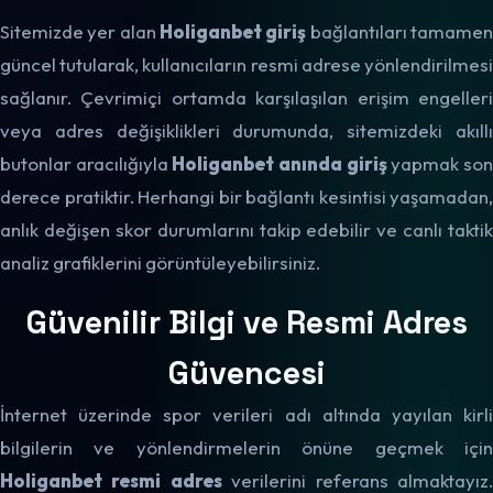
Sitemizde yer alan
Holiganbet giriş
bağlantıları tamame
güncel tutularak, kullanıcıların resmi adrese yönlendirilmesi
sağlanır. Çevrimiçi ortamda karşılaşılan erişim engelleri
veya adres değişiklikleri durumunda, sitemizdeki akıllı
butonlar aracılığıyla
Holiganbet anında giriş
yapmak so
derece pratiktir. Herhangi bir bağlantı kesintisi yaşamadan,
anlık değişen skor durumlarını takip edebilir ve canlı taktik
analiz grafiklerini görüntüleyebilirsiniz.
Güvenilir Bilgi ve Resmi Adres
Güvencesi
İnternet üzerinde spor verileri adı altında yayılan kirli
bilgilerin ve yönlendirmelerin önüne geçmek için
Holiganbet resmi adres
verilerini referans almaktayız