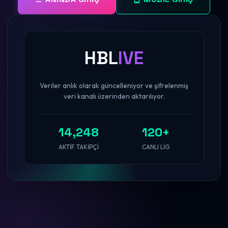
HBL
IVE
Veriler anlık olarak güncelleniyor ve şifrelenmiş
veri kanalı üzerinden aktarılıyor.
14,248
120+
AKTIF TAKIPÇI
CANLI LIG