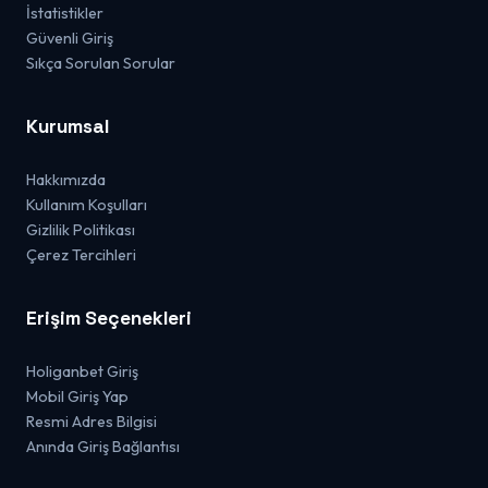
İstatistikler
Güvenli Giriş
Sıkça Sorulan Sorular
Kurumsal
Hakkımızda
Kullanım Koşulları
Gizlilik Politikası
Çerez Tercihleri
Erişim Seçenekleri
Holiganbet Giriş
Mobil Giriş Yap
Resmi Adres Bilgisi
Anında Giriş Bağlantısı