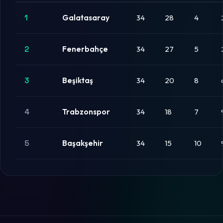
1
Galatasaray
34
28
4
2
Fenerbahçe
34
27
5
3
Beşiktaş
34
20
8
4
Trabzonspor
34
18
7
5
Başakşehir
34
15
10