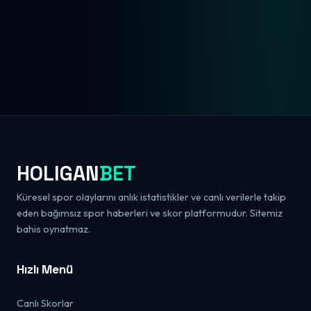
öncelikli konudur.
Sistemimiz global veri sağlayıcıları ile entegre
çalışmaktadır. Sahadaki gelişmeler (gol, kırmızı kart,
basket sayıları vb.) ortalama 1-2 saniye gecikmeyle anlık
olarak ekranınıza yansıtılır.
HOLIGAN
BET
Küresel spor olaylarını anlık istatistikler ve canlı verilerle takip
eden bağımsız spor haberleri ve skor platformudur. Sitemiz
bahis oynatmaz.
Hızlı Menü
Canlı Skorlar