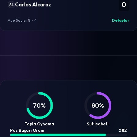
0
Carlos Alcaraz
AL
Ace Sayısı: 8 - 4
Detaylar
43%
67%
Topla Oynama
Şut İsabeti
Pas Başarı Oranı
%83