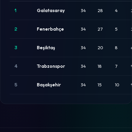
1
Galatasaray
34
28
4
2
Fenerbahçe
34
27
5
3
Beşiktaş
34
20
8
4
Trabzonspor
34
18
7
5
Başakşehir
34
15
10