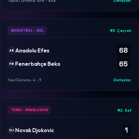
Topla Oynama: %54 - %46
Detaylar
BASKETBOL - BSL
3. Çeyrek
68
Anadolu Efes
AE
65
Fenerbahçe Beko
FB
Faul Durumu: 4 - 3
Detaylar
TENIS - WIMBLEDON
2. Set
1
Novak Djokovic
DJ