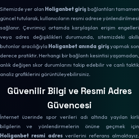
Sitemizde yer alan
Holiganbet giriş
bağlantıları tamame
güncel tutularak, kullanıcıların resmi adrese yönlendirilmesi
sağlanır. Çevrimiçi ortamda karşılaşılan erişim engelleri
veya adres değişiklikleri durumunda, sitemizdeki akıllı
butonlar aracılığıyla
Holiganbet anında giriş
yapmak so
derece pratiktir. Herhangi bir bağlantı kesintisi yaşamadan,
anlık değişen skor durumlarını takip edebilir ve canlı taktik
analiz grafiklerini görüntüleyebilirsiniz.
Güvenilir Bilgi ve Resmi Adres
Güvencesi
İnternet üzerinde spor verileri adı altında yayılan kirli
bilgilerin ve yönlendirmelerin önüne geçmek için
Holiganbet resmi adres
verilerini referans almaktayız