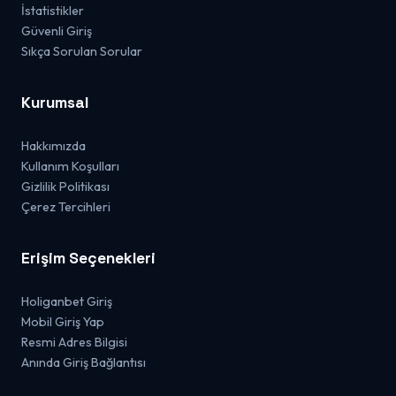
İstatistikler
Güvenli Giriş
Sıkça Sorulan Sorular
Kurumsal
Hakkımızda
Kullanım Koşulları
Gizlilik Politikası
Çerez Tercihleri
Erişim Seçenekleri
Holiganbet Giriş
Mobil Giriş Yap
Resmi Adres Bilgisi
Anında Giriş Bağlantısı