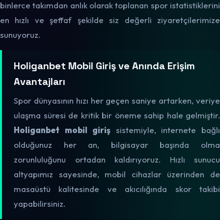
binlerce takımdan anlık olarak toplanan spor istatistiklerini
en hızlı ve şeffaf şekilde siz değerli ziyaretçilerimize
sunuyoruz.
Holiganbet Mobil Giriş ve Anında Erişim
Avantajları
Spor dünyasının hızı her geçen saniye artarken, veriye
ulaşma süresi de kritik bir öneme sahip hale gelmiştir.
Holiganbet mobil giriş
sistemiyle, internete bağl
olduğunuz her an, bilgisayar başında olma
zorunluluğunu ortadan kaldırıyoruz. Hızlı sunucu
altyapımız sayesinde, mobil cihazlar üzerinden de
masaüstü kalitesinde ve akıcılığında skor takibi
yapabilirsiniz.