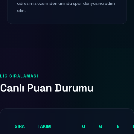
adresimiz üzerinden anında spor dünyasına adım
atın.
LIG SIRALAMASI
Canlı Puan Durumu
SIRA
TAKIM
O
G
B