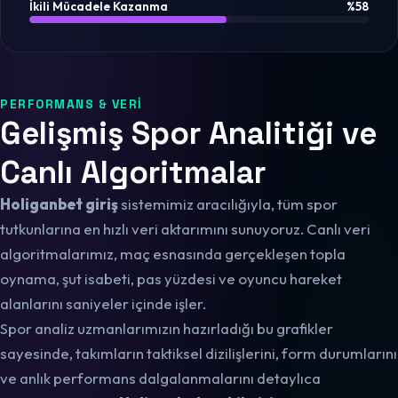
İkili Mücadele Kazanma
%58
PERFORMANS & VERI
Gelişmiş Spor Analitiği ve
Canlı Algoritmalar
Holiganbet giriş
sistemimiz aracılığıyla, tüm spor
tutkunlarına en hızlı veri aktarımını sunuyoruz. Canlı veri
algoritmalarımız, maç esnasında gerçekleşen topla
oynama, şut isabeti, pas yüzdesi ve oyuncu hareket
alanlarını saniyeler içinde işler.
Spor analiz uzmanlarımızın hazırladığı bu grafikler
sayesinde, takımların taktiksel dizilişlerini, form durumlarını
ve anlık performans dalgalanmalarını detaylıca