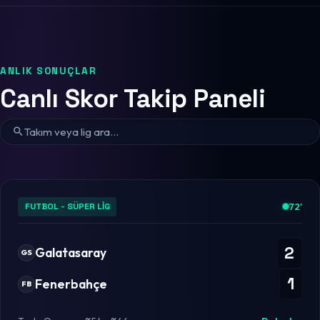
ANLIK SONUÇLAR
Canlı Skor Takip Paneli
FUTBOL - SÜPER LIG
72'
2
Galatasaray
GS
1
Fenerbahçe
FB