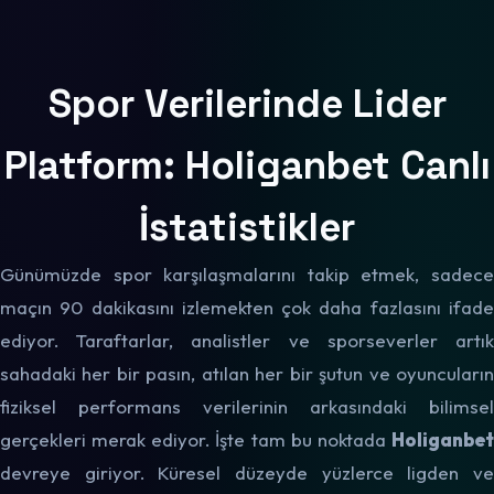
Spor Verilerinde Lider
Platform: Holiganbet Canlı
İstatistikler
Günümüzde spor karşılaşmalarını takip etmek, sadece
maçın 90 dakikasını izlemekten çok daha fazlasını ifade
ediyor. Taraftarlar, analistler ve sporseverler artık
sahadaki her bir pasın, atılan her bir şutun ve oyuncuların
fiziksel performans verilerinin arkasındaki bilimsel
gerçekleri merak ediyor. İşte tam bu noktada
Holiganbet
devreye giriyor. Küresel düzeyde yüzlerce ligden ve