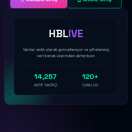
HBL
IVE
Veriler anlık olarak güncelleniyor ve şifrelenmiş
veri kanalı üzerinden aktarılıyor.
14,254
120+
AKTIF TAKIPÇI
CANLI LIG