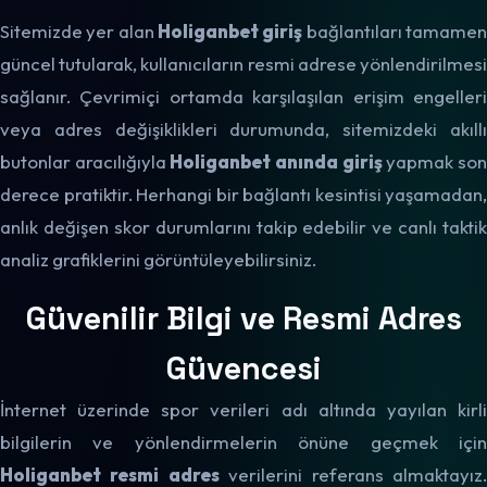
Sitemizde yer alan
Holiganbet giriş
bağlantıları tamame
güncel tutularak, kullanıcıların resmi adrese yönlendirilmesi
sağlanır. Çevrimiçi ortamda karşılaşılan erişim engelleri
veya adres değişiklikleri durumunda, sitemizdeki akıllı
butonlar aracılığıyla
Holiganbet anında giriş
yapmak so
derece pratiktir. Herhangi bir bağlantı kesintisi yaşamadan,
anlık değişen skor durumlarını takip edebilir ve canlı taktik
analiz grafiklerini görüntüleyebilirsiniz.
Güvenilir Bilgi ve Resmi Adres
Güvencesi
İnternet üzerinde spor verileri adı altında yayılan kirli
bilgilerin ve yönlendirmelerin önüne geçmek için
Holiganbet resmi adres
verilerini referans almaktayız