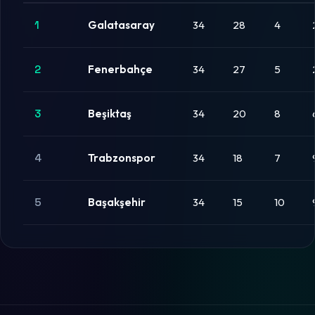
1
Galatasaray
34
28
4
2
Fenerbahçe
34
27
5
3
Beşiktaş
34
20
8
4
Trabzonspor
34
18
7
5
Başakşehir
34
15
10