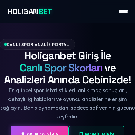
HOLIGAN
BET
CANLI SPOR ANALIZ PORTALI
Holiganbet Giriş İle
Canlı Spor Skorları
ve
Analizleri Anında Cebinizde!
En güncel spor istatistikleri, anlık maç sonuçları,
detaylı lig tabloları ve oyuncu analizlerine erişim
sağlayın. Bahis oynamadan, sadece saf verinin gücünü
keşfedin.
ANINDA GIRIŞ
MOBIL GIRIŞ