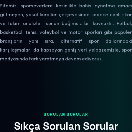
Sitemiz, sporseverlere kesinlikle bahis oynatma amacı
gütmeyen, yasal kurallar çerçevesinde sadece canlı skor
ve takım analizleri sunan bağımsız bir kaynaktır. Futbol,
basketbol, tenis, voleybol ve motor sporları gibi popüler
branşların yanı sıra, alternatif spor dallarındaki
karşılaşmaları da kapsayan geniş veri yelpazemizle, spor
medyasında fark yaratmaya devam ediyoruz.
SORULAN SORULAR
Sıkça Sorulan Sorular