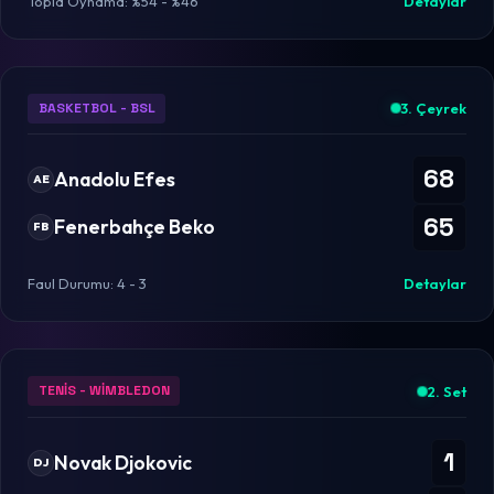
Topla Oynama: %54 - %46
Detaylar
BASKETBOL - BSL
3. Çeyrek
68
Anadolu Efes
AE
65
Fenerbahçe Beko
FB
Faul Durumu: 4 - 3
Detaylar
TENIS - WIMBLEDON
2. Set
1
Novak Djokovic
DJ