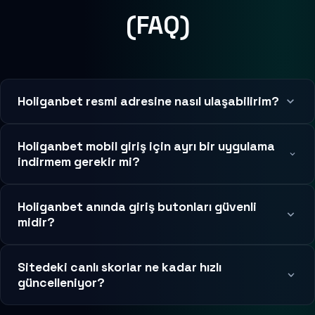
(FAQ)
Holiganbet resmi adresine nasıl ulaşabilirim?
Sitemiz üzerinden her zaman en güncel
Holiganbet
Holiganbet mobil giriş için ayrı bir uygulama
resmi adres
indirmem gerekir mi?
linklerine ulaşabilirsiniz. Bağlantılarımız
düzenli olarak kontrol edilmekte ve kesintisiz erişim
sağlamanız amacıyla güncellenmektedir.
Hayır, ek bir uygulama indirmenize gerek yoktur.
Holiganbet anında giriş butonları güvenli
Holiganbet mobil giriş
midir?
linkimiz tüm popüler mobil
tarayıcılar (Safari, Chrome, Opera vb.) ile %100 uyumlu
çalışacak şekilde optimize edilmiştir.
Evet, sitemizde yer alan
Holiganbet anında giriş
Sitedeki canlı skorlar ne kadar hızlı
bağlantıları SSL sertifikasıyla korunan güvenli sunucular
güncelleniyor?
üzerinden yönlendirilir. Kullanıcı güvenliği sitemiz için en