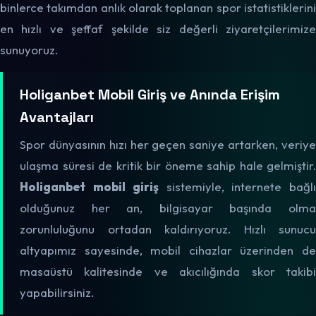
binlerce takımdan anlık olarak toplanan spor istatistiklerini
en hızlı ve şeffaf şekilde siz değerli ziyaretçilerimize
sunuyoruz.
Holiganbet Mobil Giriş ve Anında Erişim
Avantajları
Spor dünyasının hızı her geçen saniye artarken, veriye
ulaşma süresi de kritik bir öneme sahip hale gelmiştir.
Holiganbet mobil giriş
sistemiyle, internete bağl
olduğunuz her an, bilgisayar başında olma
zorunluluğunu ortadan kaldırıyoruz. Hızlı sunucu
altyapımız sayesinde, mobil cihazlar üzerinden de
masaüstü kalitesinde ve akıcılığında skor takibi
yapabilirsiniz.