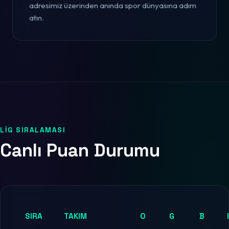
adresimiz üzerinden anında spor dünyasına adım
atın.
LIG SIRALAMASI
Canlı Puan Durumu
SIRA
TAKIM
O
G
B