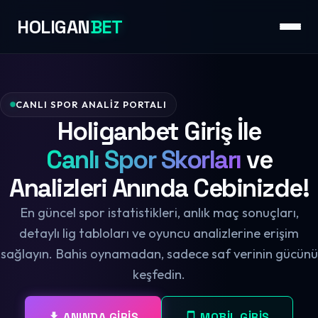
HOLIGAN
BET
CANLI SPOR ANALIZ PORTALI
Holiganbet Giriş İle
Canlı Spor Skorları
ve
Analizleri Anında Cebinizde!
En güncel spor istatistikleri, anlık maç sonuçları,
detaylı lig tabloları ve oyuncu analizlerine erişim
sağlayın. Bahis oynamadan, sadece saf verinin gücünü
keşfedin.
ANINDA GIRIŞ
MOBIL GIRIŞ