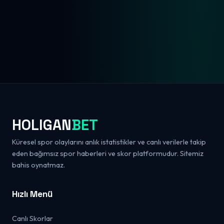
öncelikli konudur.
Sistemimiz global veri sağlayıcıları ile entegre
çalışmaktadır. Sahadaki gelişmeler (gol, kırmızı kart,
basket sayıları vb.) ortalama 1-2 saniye gecikmeyle anlık
olarak ekranınıza yansıtılır.
HOLIGAN
BET
Küresel spor olaylarını anlık istatistikler ve canlı verilerle takip
eden bağımsız spor haberleri ve skor platformudur. Sitemiz
bahis oynatmaz.
Hızlı Menü
Canlı Skorlar