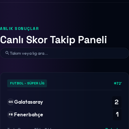
ANLIK SONUÇLAR
Canlı Skor Takip Paneli
FUTBOL - SÜPER LIG
72'
2
Galatasaray
GS
1
Fenerbahçe
FB