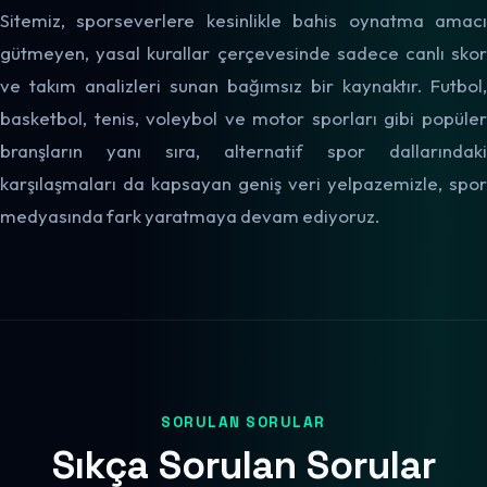
Sitemiz, sporseverlere kesinlikle bahis oynatma amacı
gütmeyen, yasal kurallar çerçevesinde sadece canlı skor
ve takım analizleri sunan bağımsız bir kaynaktır. Futbol,
basketbol, tenis, voleybol ve motor sporları gibi popüler
branşların yanı sıra, alternatif spor dallarındaki
karşılaşmaları da kapsayan geniş veri yelpazemizle, spor
medyasında fark yaratmaya devam ediyoruz.
SORULAN SORULAR
Sıkça Sorulan Sorular