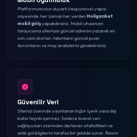
Platformumuzun duyarlı (responsive) yapısı
sayesinde, her zaman her yerden
Holiganbet
mobil giriş
yapabilirsiniz. Mobil cihazınızın
tarayıcısına sitemizin güncel adresini yazarak en
son canlı skorları, takımların güncel puan
durumlarını ve maç analizlerini görebilirsiniz.
Güvenilir Veri
Sitemiz üzerinde yayınlanan hiçbir içerik yasa dışı
bahis teşviki içermez. Sadece lisanslı veri
sağlayıcıları üzerinden derlenen istatistikleri ve
anlık gol bilgilerini tarafsız bir şekilde sunar. Resmi