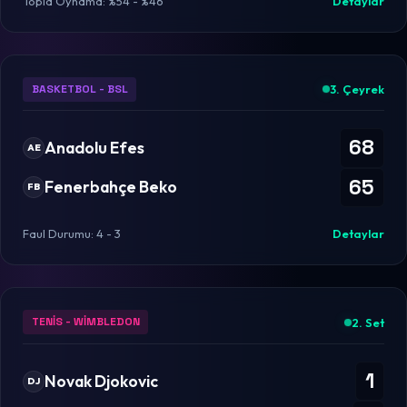
Topla Oynama: %54 - %46
Detaylar
BASKETBOL - BSL
3. Çeyrek
68
Anadolu Efes
AE
65
Fenerbahçe Beko
FB
Faul Durumu: 4 - 3
Detaylar
TENIS - WIMBLEDON
2. Set
1
Novak Djokovic
DJ