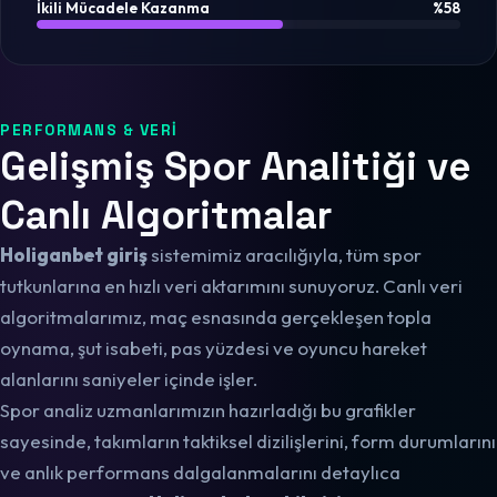
İkili Mücadele Kazanma
%58
PERFORMANS & VERI
Gelişmiş Spor Analitiği ve
Canlı Algoritmalar
Holiganbet giriş
sistemimiz aracılığıyla, tüm spor
tutkunlarına en hızlı veri aktarımını sunuyoruz. Canlı veri
algoritmalarımız, maç esnasında gerçekleşen topla
oynama, şut isabeti, pas yüzdesi ve oyuncu hareket
alanlarını saniyeler içinde işler.
Spor analiz uzmanlarımızın hazırladığı bu grafikler
sayesinde, takımların taktiksel dizilişlerini, form durumlarını
ve anlık performans dalgalanmalarını detaylıca