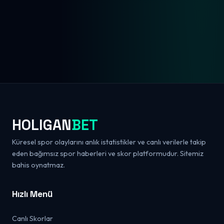
öncelikli konudur.
Sistemimiz global veri sağlayıcıları ile entegre
çalışmaktadır. Sahadaki gelişmeler (gol, kırmızı kart,
basket sayıları vb.) ortalama 1-2 saniye gecikmeyle anlık
olarak ekranınıza yansıtılır.
HOLIGAN
BET
Küresel spor olaylarını anlık istatistikler ve canlı verilerle takip
eden bağımsız spor haberleri ve skor platformudur. Sitemiz
bahis oynatmaz.
Hızlı Menü
Canlı Skorlar