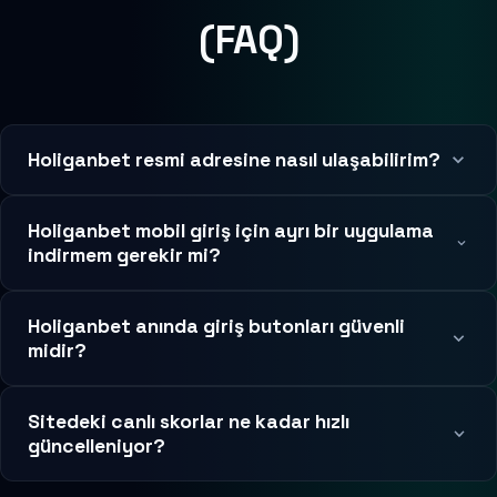
(FAQ)
Holiganbet resmi adresine nasıl ulaşabilirim?
Sitemiz üzerinden her zaman en güncel
Holiganbet
Holiganbet mobil giriş için ayrı bir uygulama
resmi adres
indirmem gerekir mi?
linklerine ulaşabilirsiniz. Bağlantılarımız
düzenli olarak kontrol edilmekte ve kesintisiz erişim
sağlamanız amacıyla güncellenmektedir.
Hayır, ek bir uygulama indirmenize gerek yoktur.
Holiganbet anında giriş butonları güvenli
Holiganbet mobil giriş
midir?
linkimiz tüm popüler mobil
tarayıcılar (Safari, Chrome, Opera vb.) ile %100 uyumlu
çalışacak şekilde optimize edilmiştir.
Evet, sitemizde yer alan
Holiganbet anında giriş
Sitedeki canlı skorlar ne kadar hızlı
bağlantıları SSL sertifikasıyla korunan güvenli sunucular
güncelleniyor?
üzerinden yönlendirilir. Kullanıcı güvenliği sitemiz için en