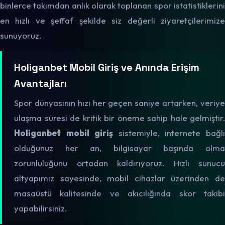
binlerce takımdan anlık olarak toplanan spor istatistiklerini
en hızlı ve şeffaf şekilde siz değerli ziyaretçilerimize
sunuyoruz.
Holiganbet Mobil Giriş ve Anında Erişim
Avantajları
Spor dünyasının hızı her geçen saniye artarken, veriye
ulaşma süresi de kritik bir öneme sahip hale gelmiştir.
Holiganbet mobil giriş
sistemiyle, internete bağl
olduğunuz her an, bilgisayar başında olma
zorunluluğunu ortadan kaldırıyoruz. Hızlı sunucu
altyapımız sayesinde, mobil cihazlar üzerinden de
masaüstü kalitesinde ve akıcılığında skor takibi
yapabilirsiniz.