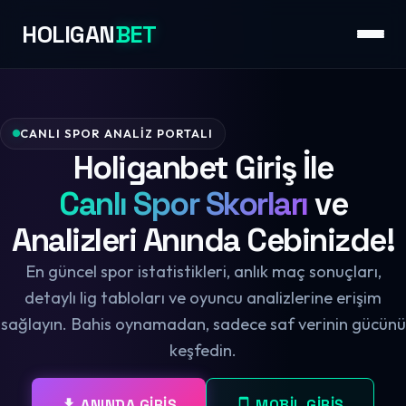
HOLIGAN
BET
CANLI SPOR ANALIZ PORTALI
Holiganbet Giriş İle
Canlı Spor Skorları
ve
Analizleri Anında Cebinizde!
En güncel spor istatistikleri, anlık maç sonuçları,
detaylı lig tabloları ve oyuncu analizlerine erişim
sağlayın. Bahis oynamadan, sadece saf verinin gücünü
keşfedin.
ANINDA GIRIŞ
MOBIL GIRIŞ