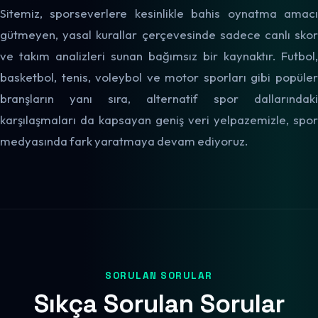
Sitemiz, sporseverlere kesinlikle bahis oynatma amacı
gütmeyen, yasal kurallar çerçevesinde sadece canlı skor
ve takım analizleri sunan bağımsız bir kaynaktır. Futbol,
basketbol, tenis, voleybol ve motor sporları gibi popüler
branşların yanı sıra, alternatif spor dallarındaki
karşılaşmaları da kapsayan geniş veri yelpazemizle, spor
medyasında fark yaratmaya devam ediyoruz.
SORULAN SORULAR
Sıkça Sorulan Sorular