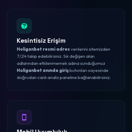
Kesintisiz Erişim
Holiganbet resmi adres
verilerini sitemizden
7/24 takip edebilirsiniz. Sık değişen alan
adlarından etkilenmemek adına sunduğumuz
Holiganbet anında giriş
butonları sayesinde
doğrudan canlı analiz paneline bağlanabilirsiniz.
Mobil Uyumluluk