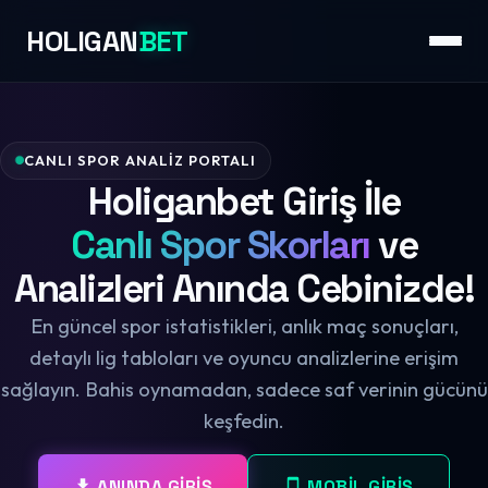
HOLIGAN
BET
CANLI SPOR ANALIZ PORTALI
Holiganbet Giriş İle
Canlı Spor Skorları
ve
Analizleri Anında Cebinizde!
En güncel spor istatistikleri, anlık maç sonuçları,
detaylı lig tabloları ve oyuncu analizlerine erişim
sağlayın. Bahis oynamadan, sadece saf verinin gücünü
keşfedin.
ANINDA GIRIŞ
MOBIL GIRIŞ