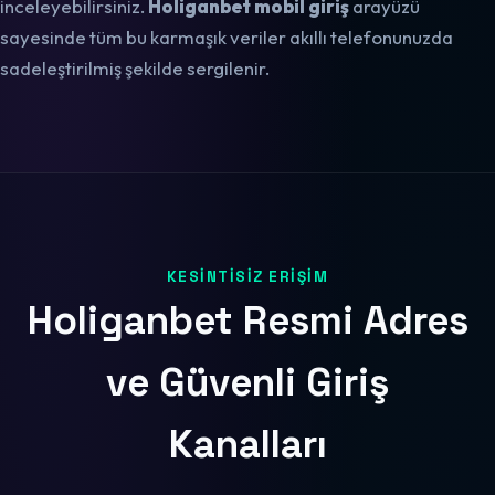
inceleyebilirsiniz.
Holiganbet mobil giriş
arayüzü
sayesinde tüm bu karmaşık veriler akıllı telefonunuzda
sadeleştirilmiş şekilde sergilenir.
KESINTISIZ ERIŞIM
Holiganbet Resmi Adres
ve Güvenli Giriş
Kanalları