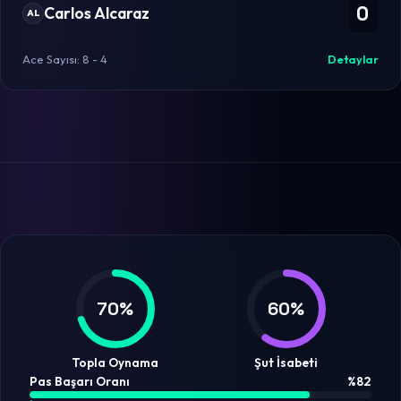
0
Carlos Alcaraz
AL
Ace Sayısı: 8 - 4
Detaylar
46%
68%
Topla Oynama
Şut İsabeti
Pas Başarı Oranı
%83