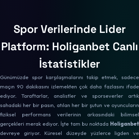
Spor Verilerinde Lider
Platform: Holiganbet Canlı
İstatistikler
Günümüzde spor karşılaşmalarını takip etmek, sadece
maçın 90 dakikasını izlemekten çok daha fazlasını ifade
ediyor. Taraftarlar, analistler ve sporseverler artık
sahadaki her bir pasın, atılan her bir şutun ve oyuncuların
fiziksel performans verilerinin arkasındaki bilimsel
gerçekleri merak ediyor. İşte tam bu noktada
Holiganbet
devreye giriyor. Küresel düzeyde yüzlerce ligden ve