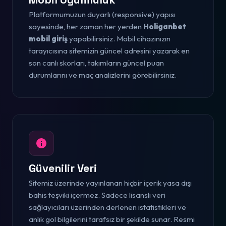
Platformumuzun duyarlı (responsive) yapısı
sayesinde, her zaman her yerden
Holiganbet
mobil giriş
yapabilirsiniz. Mobil cihazınızın
tarayıcısına sitemizin güncel adresini yazarak en
son canlı skorları, takımların güncel puan
durumlarını ve maç analizlerini görebilirsiniz.
Güvenilir Veri
Sitemiz üzerinde yayınlanan hiçbir içerik yasa dışı
bahis teşviki içermez. Sadece lisanslı veri
sağlayıcıları üzerinden derlenen istatistikleri ve
anlık gol bilgilerini tarafsız bir şekilde sunar. Resmi