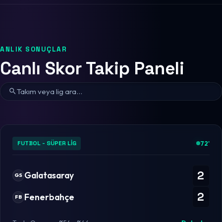
ANLIK SONUÇLAR
Canlı Skor Takip Paneli
FUTBOL - SÜPER LIG
72'
2
Galatasaray
GS
2
Fenerbahçe
FB