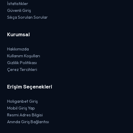
İstatistikler
Güvenli Giriş
Sıkça Sorulan Sorular
Kurumsal
Hakkımızda
Kullanım Koşulları
Gizlilik Politikası
Çerez Tercihleri
Erişim Seçenekleri
Holiganbet Giriş
Mobil Giriş Yap
Resmi Adres Bilgisi
Anında Giriş Bağlantısı