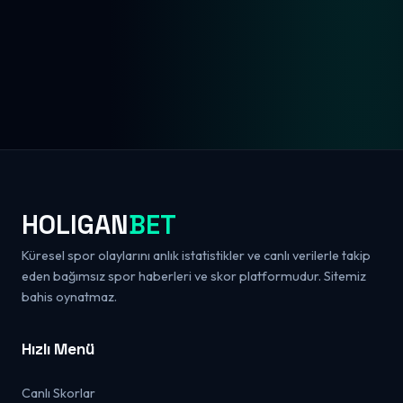
öncelikli konudur.
Sistemimiz global veri sağlayıcıları ile entegre
çalışmaktadır. Sahadaki gelişmeler (gol, kırmızı kart,
basket sayıları vb.) ortalama 1-2 saniye gecikmeyle anlık
olarak ekranınıza yansıtılır.
HOLIGAN
BET
Küresel spor olaylarını anlık istatistikler ve canlı verilerle takip
eden bağımsız spor haberleri ve skor platformudur. Sitemiz
bahis oynatmaz.
Hızlı Menü
Canlı Skorlar