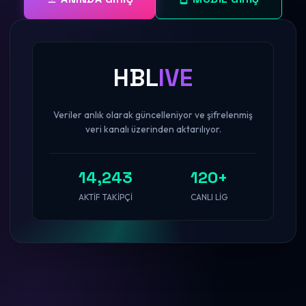
HBL
IVE
Veriler anlık olarak güncelleniyor ve şifrelenmiş
veri kanalı üzerinden aktarılıyor.
14,241
120+
AKTIF TAKIPÇI
CANLI LIG