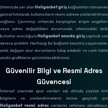
Sitemizde yer alan
Holiganbet giriş
bağlantıları tamame
güncel tutularak, kullanıcıların resmi adrese yönlendirilmesi
sağlanır. Çevrimiçi ortamda karşılaşılan erişim engelleri
veya adres değişiklikleri durumunda, sitemizdeki akıllı
butonlar aracılığıyla
Holiganbet anında giriş
yapmak so
derece pratiktir. Herhangi bir bağlantı kesintisi yaşamadan,
anlık değişen skor durumlarını takip edebilir ve canlı taktik
analiz grafiklerini görüntüleyebilirsiniz.
Güvenilir Bilgi ve Resmi Adres
Güvencesi
İnternet üzerinde spor verileri adı altında yayılan kirli
bilgilerin ve yönlendirmelerin önüne geçmek için
Holiganbet resmi adres
verilerini referans almaktayız