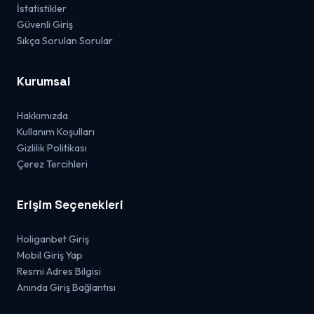
İstatistikler
Güvenli Giriş
Sıkça Sorulan Sorular
Kurumsal
Hakkımızda
Kullanım Koşulları
Gizlilik Politikası
Çerez Tercihleri
Erişim Seçenekleri
Holiganbet Giriş
Mobil Giriş Yap
Resmi Adres Bilgisi
Anında Giriş Bağlantısı