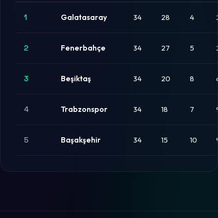
1
Galatasaray
34
28
4
2
Fenerbahçe
34
27
5
3
Beşiktaş
34
20
8
4
Trabzonspor
34
18
7
5
Başakşehir
34
15
10