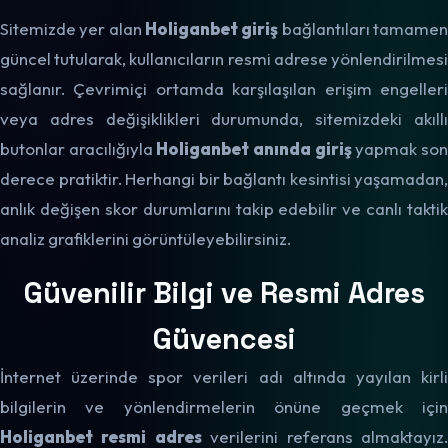
Sitemizde yer alan
Holiganbet giriş
bağlantıları tamame
güncel tutularak, kullanıcıların resmi adrese yönlendirilmesi
sağlanır. Çevrimiçi ortamda karşılaşılan erişim engelleri
veya adres değişiklikleri durumunda, sitemizdeki akıllı
butonlar aracılığıyla
Holiganbet anında giriş
yapmak so
derece pratiktir. Herhangi bir bağlantı kesintisi yaşamadan,
anlık değişen skor durumlarını takip edebilir ve canlı taktik
analiz grafiklerini görüntüleyebilirsiniz.
Güvenilir Bilgi ve Resmi Adres
Güvencesi
İnternet üzerinde spor verileri adı altında yayılan kirli
bilgilerin ve yönlendirmelerin önüne geçmek için
Holiganbet resmi adres
verilerini referans almaktayız