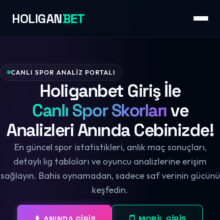
HOLIGAN
BET
CANLI SPOR ANALIZ PORTALI
Holiganbet Giriş İle
Canlı Spor Skorları
ve
Analizleri Anında Cebinizde!
En güncel spor istatistikleri, anlık maç sonuçları,
detaylı lig tabloları ve oyuncu analizlerine erişim
sağlayın. Bahis oynamadan, sadece saf verinin gücünü
keşfedin.
ANINDA GIRIŞ
MOBIL GIRIŞ