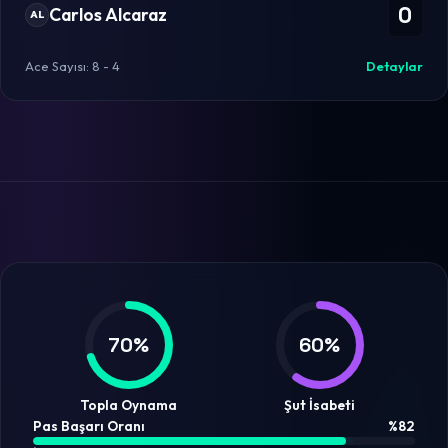
0
Carlos Alcaraz
AL
Ace Sayısı: 8 - 4
Detaylar
70%
60%
Topla Oynama
Şut İsabeti
Pas Başarı Oranı
%82