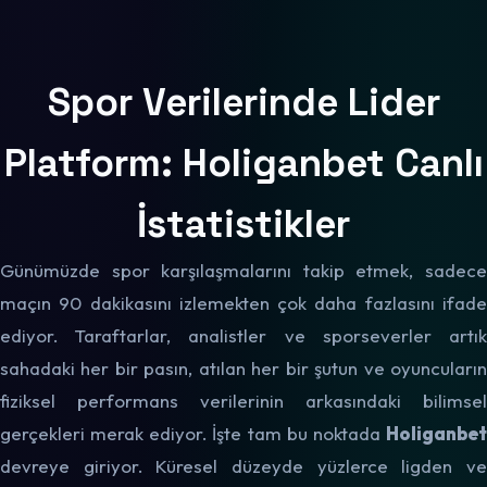
Spor Verilerinde Lider
Platform: Holiganbet Canlı
İstatistikler
Günümüzde spor karşılaşmalarını takip etmek, sadece
maçın 90 dakikasını izlemekten çok daha fazlasını ifade
ediyor. Taraftarlar, analistler ve sporseverler artık
sahadaki her bir pasın, atılan her bir şutun ve oyuncuların
fiziksel performans verilerinin arkasındaki bilimsel
gerçekleri merak ediyor. İşte tam bu noktada
Holiganbet
devreye giriyor. Küresel düzeyde yüzlerce ligden ve