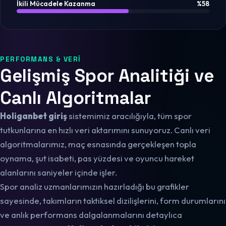
İkili Mücadele Kazanma
%58
PERFORMANS & VERI
Gelişmiş Spor Analitiği ve
Canlı Algoritmalar
Holiganbet giriş
sistemimiz aracılığıyla, tüm spor
tutkunlarına en hızlı veri aktarımını sunuyoruz. Canlı veri
algoritmalarımız, maç esnasında gerçekleşen topla
oynama, şut isabeti, pas yüzdesi ve oyuncu hareket
alanlarını saniyeler içinde işler.
Spor analiz uzmanlarımızın hazırladığı bu grafikler
sayesinde, takımların taktiksel dizilişlerini, form durumlarını
ve anlık performans dalgalanmalarını detaylıca