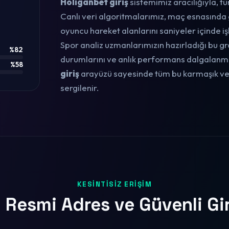
Holiganbet giriş
sistemimiz aracılığıyla, tü
Canlı veri algoritmalarımız, maç esnasında 
oyuncu hareket alanlarını saniyeler içinde iş
Spor analiz uzmanlarımızın hazırladığı bu graf
%82
durumlarını ve anlık performans dalgalanmal
%58
giriş
arayüzü sayesinde tüm bu karmaşık veril
sergilenir.
KESINTISIZ ERIŞIM
Resmi Adres ve Güvenli Gir