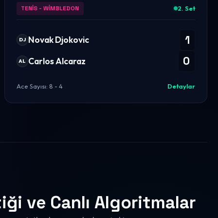
TENIS - WIMBLEDON
2. Set
1
Novak Djokovic
DJ
0
Carlos Alcaraz
AL
Ace Sayısı: 8 - 4
Detaylar
iği ve Canlı Algoritmalar