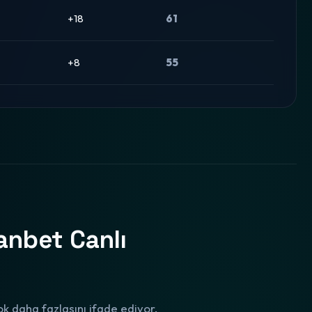
+18
61
+8
55
anbet Canlı
 daha fazlasını ifade ediyor.