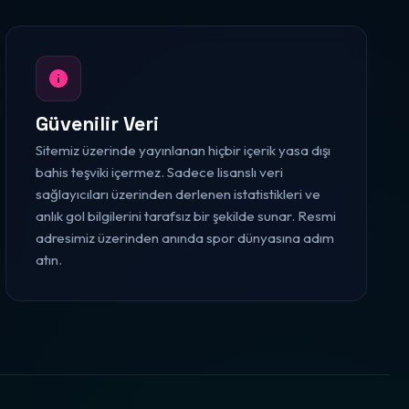
Güvenilir Veri
Sitemiz üzerinde yayınlanan hiçbir içerik yasa dışı
bahis teşviki içermez. Sadece lisanslı veri
sağlayıcıları üzerinden derlenen istatistikleri ve
anlık gol bilgilerini tarafsız bir şekilde sunar. Resmi
adresimiz üzerinden anında spor dünyasına adım
atın.