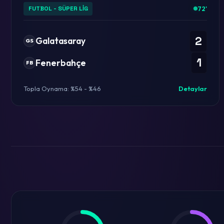
FUTBOL - SÜPER LIG
72'
2
Galatasaray
GS
1
Fenerbahçe
FB
Topla Oynama: %54 - %46
Detaylar