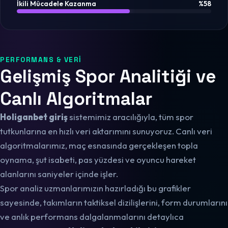
İkili Mücadele Kazanma
%67
PERFORMANS & VERI
Gelişmiş Spor Analitiği ve
Canlı Algoritmalar
Holiganbet giriş
sistemimiz aracılığıyla, tüm spor
tutkunlarına en hızlı veri aktarımını sunuyoruz. Canlı veri
algoritmalarımız, maç esnasında gerçekleşen topla
oynama, şut isabeti, pas yüzdesi ve oyuncu hareket
alanlarını saniyeler içinde işler.
Spor analiz uzmanlarımızın hazırladığı bu grafikler
sayesinde, takımların taktiksel dizilişlerini, form durumlarını
ve anlık performans dalgalanmalarını detaylıca