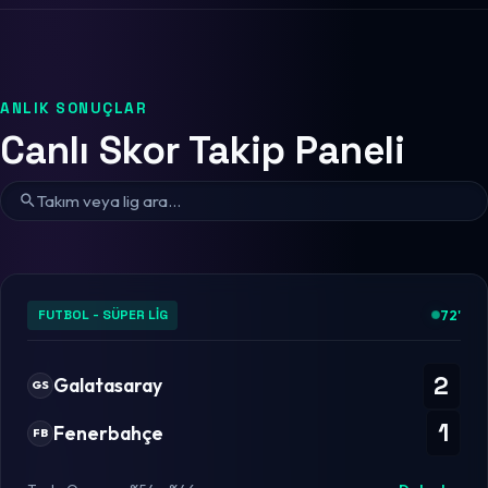
ANLIK SONUÇLAR
Canlı Skor Takip Paneli
FUTBOL - SÜPER LIG
72'
2
Galatasaray
GS
1
Fenerbahçe
FB