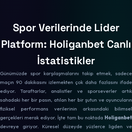
Spor Verilerinde Lider
Platform: Holiganbet Canlı
İstatistikler
Günümüzde spor karşılaşmalarını takip etmek, sadece
maçın 90 dakikasını izlemekten çok daha fazlasını ifade
ediyor. Taraftarlar, analistler ve sporseverler artık
sahadaki her bir pasın, atılan her bir şutun ve oyuncuların
fiziksel performans verilerinin arkasındaki bilimsel
gerçekleri merak ediyor. İşte tam bu noktada
Holiganbet
devreye giriyor. Küresel düzeyde yüzlerce ligden ve