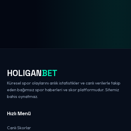
öncelikli konudur.
Sistemimiz global veri sağlayıcıları ile entegre
çalışmaktadır. Sahadaki gelişmeler (gol, kırmızı kart,
basket sayıları vb.) ortalama 1-2 saniye gecikmeyle anlık
olarak ekranınıza yansıtılır.
HOLIGAN
BET
Küresel spor olaylarını anlık istatistikler ve canlı verilerle takip
eden bağımsız spor haberleri ve skor platformudur. Sitemiz
bahis oynatmaz.
Hızlı Menü
Canlı Skorlar