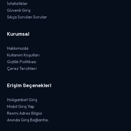
İstatistikler
Güvenli Giriş
Sıkça Sorulan Sorular
Kurumsal
Hakkımızda
Kullanım Koşulları
Gizlilik Politikası
Çerez Tercihleri
Erişim Seçenekleri
Holiganbet Giriş
Mobil Giriş Yap
Resmi Adres Bilgisi
Anında Giriş Bağlantısı