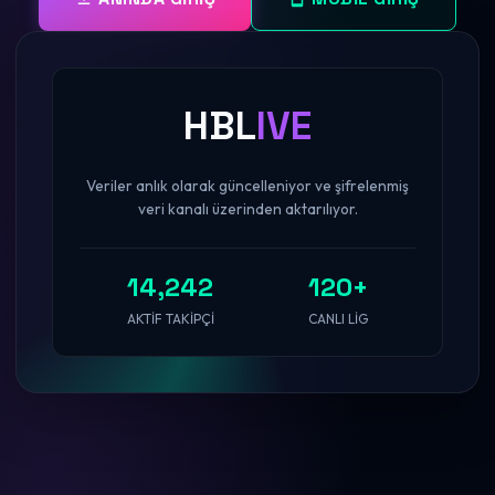
HBL
IVE
Veriler anlık olarak güncelleniyor ve şifrelenmiş
veri kanalı üzerinden aktarılıyor.
14,239
120+
AKTIF TAKIPÇI
CANLI LIG