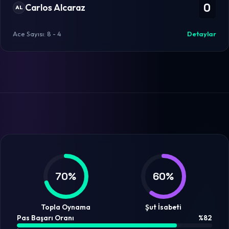
0
Carlos Alcaraz
AL
Ace Sayısı: 8 - 4
Detaylar
49%
60%
Topla Oynama
Şut İsabeti
Pas Başarı Oranı
%76