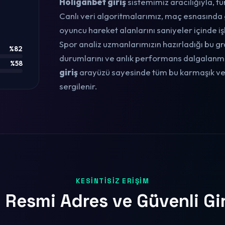
Holiganbet giriş
sistemimiz aracılığıyla, tü
Canlı veri algoritmalarımız, maç esnasında 
oyuncu hareket alanlarını saniyeler içinde iş
Spor analiz uzmanlarımızın hazırladığı bu graf
%82
durumlarını ve anlık performans dalgalanmal
%58
giriş
arayüzü sayesinde tüm bu karmaşık veril
sergilenir.
KESINTISIZ ERIŞIM
Resmi Adres ve Güvenli Gir