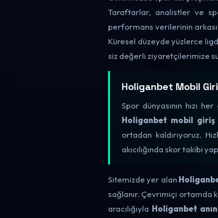
Taraftarlar, analistler ve s
performans verilerinin arkası
Küresel düzeyde yüzlerce ligde
siz değerli ziyaretçilerimize 
Holiganbet Mobil Giri
Spor dünyasının hızı her
Holiganbet mobil giriş
ortadan kaldırıyoruz. Hı
akıcılığında skor takibi yap
Sitemizde yer alan
Holiganbe
sağlanır. Çevrimiçi ortamda ka
aracılığıyla
Holiganbet anın