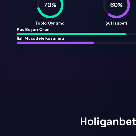
70%
60%
Topla Oynama
Şut İsabeti
Pas Başarı Oranı
İkili Mücadele Kazanma
Holiganbet 