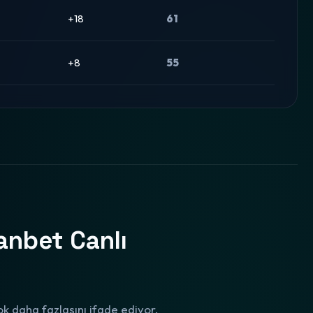
+18
61
+8
55
anbet Canlı
 daha fazlasını ifade ediyor.