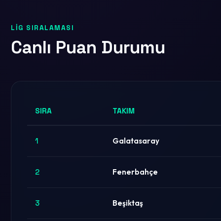
LIG SIRALAMASI
Canlı Puan Durumu
SIRA
TAKIM
1
Galatasaray
2
Fenerbahçe
3
Beşiktaş