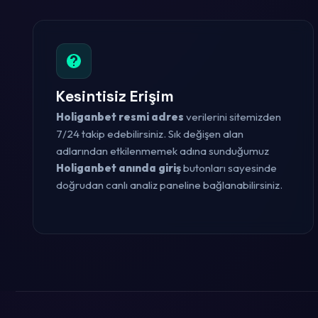
Kesintisiz Erişim
Holiganbet resmi adres
verilerini sitemizden
7/24 takip edebilirsiniz. Sık değişen alan
adlarından etkilenmemek adına sunduğumuz
Holiganbet anında giriş
butonları sayesinde
doğrudan canlı analiz paneline bağlanabilirsiniz.