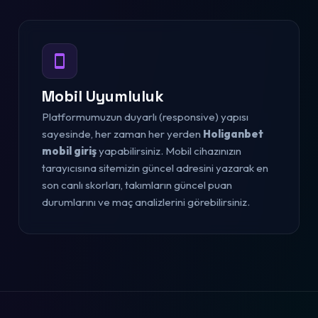
Mobil Uyumluluk
Platformumuzun duyarlı (responsive) yapısı
sayesinde, her zaman her yerden
Holiganbet
mobil giriş
yapabilirsiniz. Mobil cihazınızın
tarayıcısına sitemizin güncel adresini yazarak en
son canlı skorları, takımların güncel puan
durumlarını ve maç analizlerini görebilirsiniz.