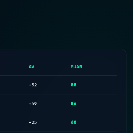
M
AV
PUAN
+52
88
+49
86
+25
68