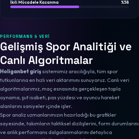
İkili Mücadele Kazanma
%58
PERFORMANS & VERI
Gelişmiş Spor Analitiği ve
Canlı Algoritmalar
Holiganbet giriş
sistemimiz aracılığıyla, tüm spor
tutkunlarına en hızlı veri aktarımını sunuyoruz. Canlı veri
algoritmalarımız, maç esnasında gerçekleşen topla
oynama, şut isabeti, pas yüzdesi ve oyuncu hareket
alanlarını saniyeler içinde işler.
Spor analiz uzmanlarımızın hazırladığı bu grafikler
sayesinde, takımların taktiksel dizilişlerini, form durumlarını
ve anlık performans dalgalanmalarını detaylıca