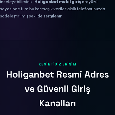
inceleyebilirsiniz.
Holiganbet mobil giriş
arayüzü
sayesinde tüm bu karmaşık veriler akıllı telefonunuzda
sadeleştirilmiş şekilde sergilenir.
KESINTISIZ ERIŞIM
Holiganbet Resmi Adres
ve Güvenli Giriş
Kanalları