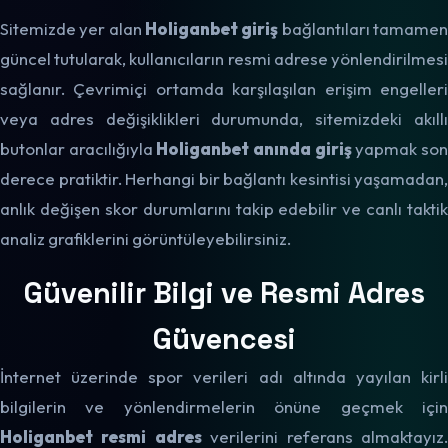
Sitemizde yer alan
Holiganbet giriş
bağlantıları tamame
güncel tutularak, kullanıcıların resmi adrese yönlendirilmesi
sağlanır. Çevrimiçi ortamda karşılaşılan erişim engelleri
veya adres değişiklikleri durumunda, sitemizdeki akıllı
butonlar aracılığıyla
Holiganbet anında giriş
yapmak so
derece pratiktir. Herhangi bir bağlantı kesintisi yaşamadan,
anlık değişen skor durumlarını takip edebilir ve canlı taktik
analiz grafiklerini görüntüleyebilirsiniz.
Güvenilir Bilgi ve Resmi Adres
Güvencesi
İnternet üzerinde spor verileri adı altında yayılan kirli
bilgilerin ve yönlendirmelerin önüne geçmek için
Holiganbet resmi adres
verilerini referans almaktayız