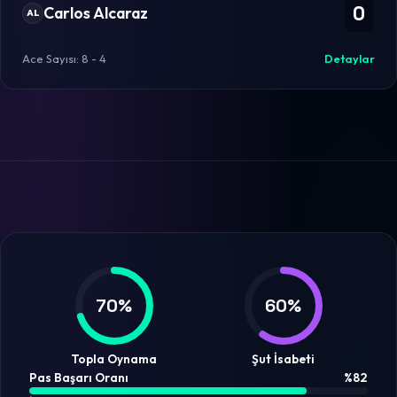
0
Carlos Alcaraz
AL
Ace Sayısı: 8 - 4
Detaylar
70%
60%
Topla Oynama
Şut İsabeti
Pas Başarı Oranı
%82