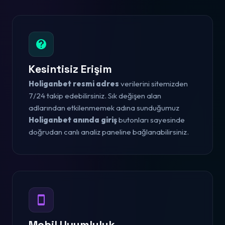
Kesintisiz Erişim
Holiganbet resmi adres
verilerini sitemizden
7/24 takip edebilirsiniz. Sık değişen alan
adlarından etkilenmemek adına sunduğumuz
Holiganbet anında giriş
butonları sayesinde
doğrudan canlı analiz paneline bağlanabilirsiniz.
Mobil Uyumluluk