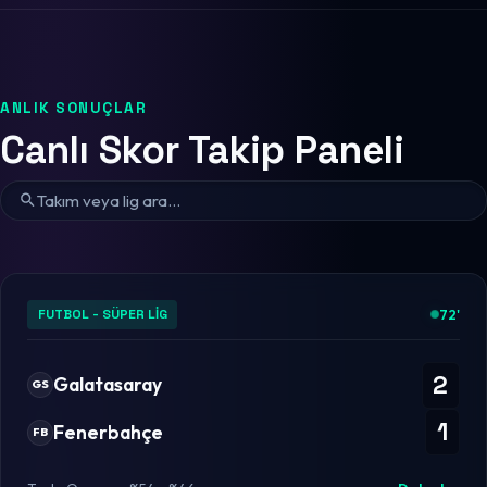
ANLIK SONUÇLAR
Canlı Skor Takip Paneli
FUTBOL - SÜPER LIG
72'
2
Galatasaray
GS
1
Fenerbahçe
FB