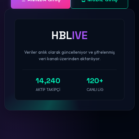
HBL
IVE
Veriler anlık olarak güncelleniyor ve şifrelenmiş
veri kanalı üzerinden aktarılıyor.
14,243
120+
AKTIF TAKIPÇI
CANLI LIG