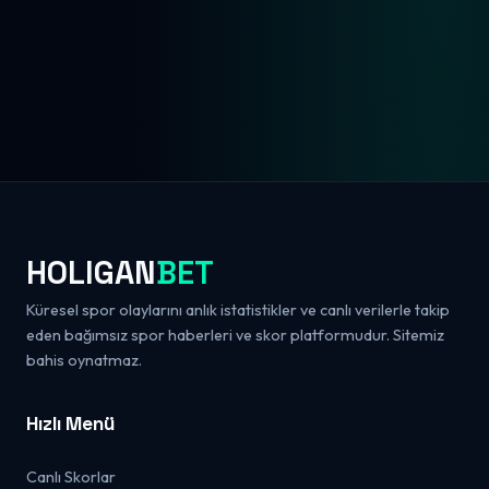
öncelikli konudur.
Sistemimiz global veri sağlayıcıları ile entegre
çalışmaktadır. Sahadaki gelişmeler (gol, kırmızı kart,
basket sayıları vb.) ortalama 1-2 saniye gecikmeyle anlık
olarak ekranınıza yansıtılır.
HOLIGAN
BET
Küresel spor olaylarını anlık istatistikler ve canlı verilerle takip
eden bağımsız spor haberleri ve skor platformudur. Sitemiz
bahis oynatmaz.
Hızlı Menü
Canlı Skorlar