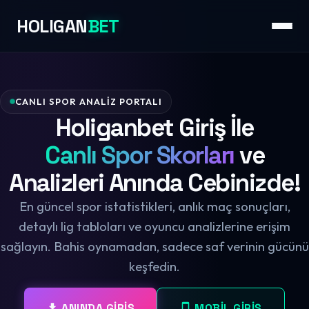
HOLIGAN
BET
CANLI SPOR ANALIZ PORTALI
Holiganbet Giriş İle
Canlı Spor Skorları
ve
Analizleri Anında Cebinizde!
En güncel spor istatistikleri, anlık maç sonuçları,
detaylı lig tabloları ve oyuncu analizlerine erişim
sağlayın. Bahis oynamadan, sadece saf verinin gücünü
keşfedin.
ANINDA GIRIŞ
MOBIL GIRIŞ