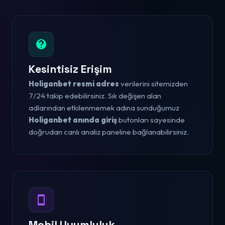
Kesintisiz Erişim
Holiganbet resmi adres
verilerini sitemizden
7/24 takip edebilirsiniz. Sık değişen alan
adlarından etkilenmemek adına sunduğumuz
Holiganbet anında giriş
butonları sayesinde
doğrudan canlı analiz paneline bağlanabilirsiniz.
Mobil Uyumluluk