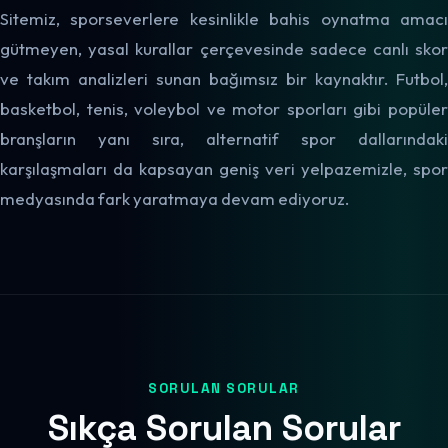
Sitemiz, sporseverlere kesinlikle bahis oynatma amacı
gütmeyen, yasal kurallar çerçevesinde sadece canlı skor
ve takım analizleri sunan bağımsız bir kaynaktır. Futbol,
basketbol, tenis, voleybol ve motor sporları gibi popüler
branşların yanı sıra, alternatif spor dallarındaki
karşılaşmaları da kapsayan geniş veri yelpazemizle, spor
medyasında fark yaratmaya devam ediyoruz.
SORULAN SORULAR
Sıkça Sorulan Sorular