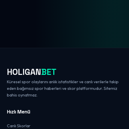
öncelikli konudur.
Sistemimiz global veri sağlayıcıları ile entegre
çalışmaktadır. Sahadaki gelişmeler (gol, kırmızı kart,
basket sayıları vb.) ortalama 1-2 saniye gecikmeyle anlık
olarak ekranınıza yansıtılır.
HOLIGAN
BET
Küresel spor olaylarını anlık istatistikler ve canlı verilerle takip
eden bağımsız spor haberleri ve skor platformudur. Sitemiz
bahis oynatmaz.
Hızlı Menü
Canlı Skorlar