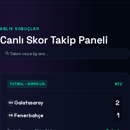
ANLIK SONUÇLAR
Canlı Skor Takip Paneli
FUTBOL - SÜPER LIG
72'
2
Galatasaray
GS
1
Fenerbahçe
FB