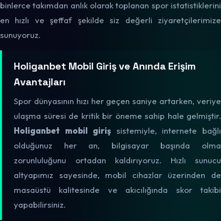
binlerce takımdan anlık olarak toplanan spor istatistiklerini
en hızlı ve şeffaf şekilde siz değerli ziyaretçilerimize
sunuyoruz.
Holiganbet Mobil Giriş ve Anında Erişim
Avantajları
Spor dünyasının hızı her geçen saniye artarken, veriye
ulaşma süresi de kritik bir öneme sahip hale gelmiştir.
Holiganbet mobil giriş
sistemiyle, internete bağl
olduğunuz her an, bilgisayar başında olma
zorunluluğunu ortadan kaldırıyoruz. Hızlı sunucu
altyapımız sayesinde, mobil cihazlar üzerinden de
masaüstü kalitesinde ve akıcılığında skor takibi
yapabilirsiniz.