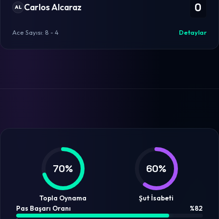
0
Carlos Alcaraz
AL
Ace Sayısı: 8 - 4
Detaylar
57%
57%
Topla Oynama
Şut İsabeti
Pas Başarı Oranı
%70