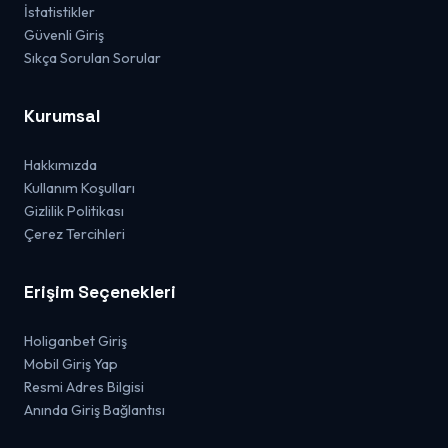
İstatistikler
Güvenli Giriş
Sıkça Sorulan Sorular
Kurumsal
Hakkımızda
Kullanım Koşulları
Gizlilik Politikası
Çerez Tercihleri
Erişim Seçenekleri
Holiganbet Giriş
Mobil Giriş Yap
Resmi Adres Bilgisi
Anında Giriş Bağlantısı