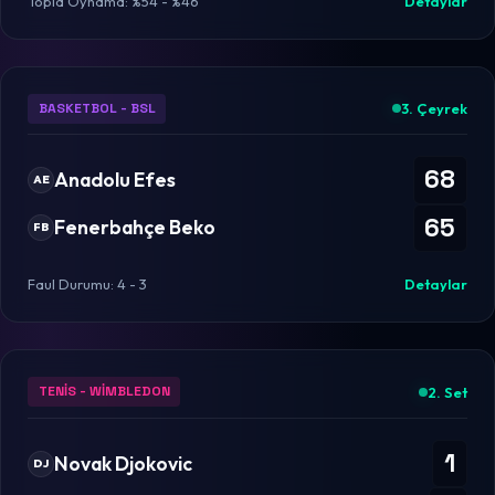
Topla Oynama: %54 - %46
Detaylar
BASKETBOL - BSL
3. Çeyrek
68
Anadolu Efes
AE
65
Fenerbahçe Beko
FB
Faul Durumu: 4 - 3
Detaylar
TENIS - WIMBLEDON
2. Set
1
Novak Djokovic
DJ