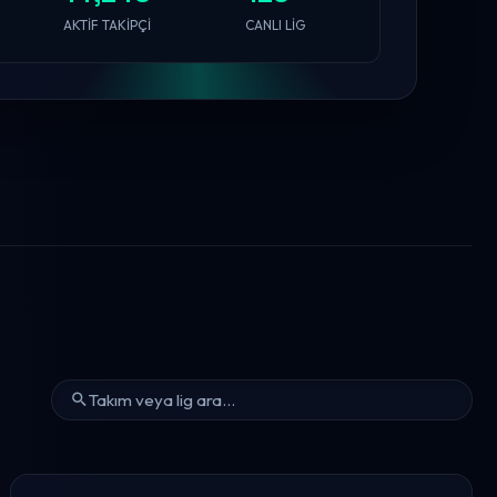
AKTIF TAKIPÇI
CANLI LIG