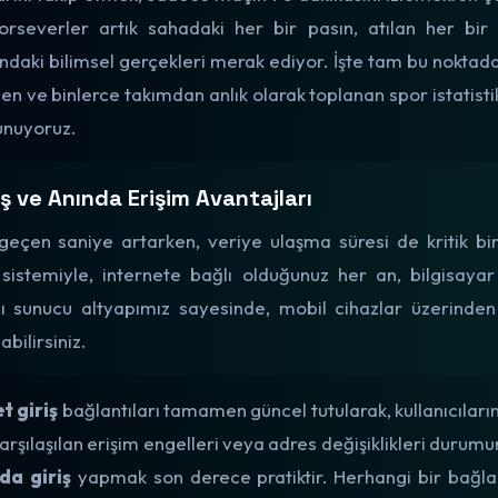
porseverler artık sahadaki her bir pasın, atılan her bir 
ndaki bilimsel gerçekleri merak ediyor. İşte tam bu noktad
n ve binlerce takımdan anlık olarak toplanan spor istatistikle
sunuyoruz.
ş ve Anında Erişim Avantajları
 geçen saniye artarken, veriye ulaşma süresi de kritik bi
sistemiyle, internete bağlı olduğunuz her an, bilgisaya
zlı sunucu altyapımız sayesinde, mobil cihazlar üzerinde
abilirsiniz.
t giriş
bağlantıları tamamen güncel tutularak, kullanıcıları
rşılaşılan erişim engelleri veya adres değişiklikleri durumun
da giriş
yapmak son derece pratiktir. Herhangi bir bağlan