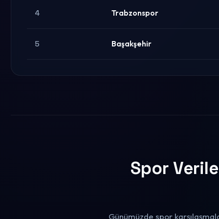
4
Trabzonspor
5
Başakşehir
Spor Veril
Günümüzde spor karşılaşmalar