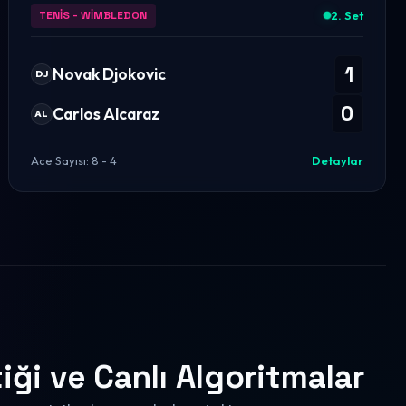
TENIS - WIMBLEDON
2. Set
1
Novak Djokovic
DJ
0
Carlos Alcaraz
AL
Ace Sayısı: 8 - 4
Detaylar
iği ve Canlı Algoritmalar