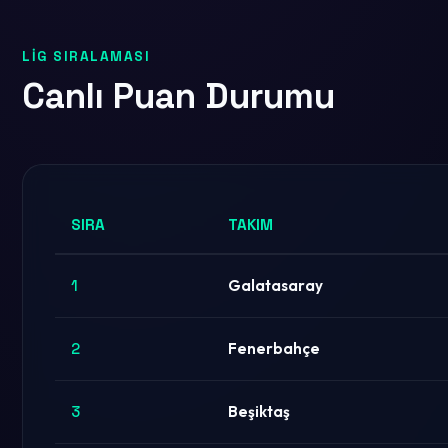
LIG SIRALAMASI
Canlı Puan Durumu
SIRA
TAKIM
1
Galatasaray
2
Fenerbahçe
3
Beşiktaş