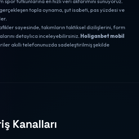
m spor tutkunlarına en hızlı veri aktarımını sunuyoruz.
gerçekleşen topla oynama, şut isabeti, pas yüzdesi ve
ler.
ikler sayesinde, takımların taktiksel dizilişlerini, form
arını detaylıca inceleyebilirsiniz.
Holiganbet mobil
er akıllı telefonunuzda sadeleştirilmiş şekilde
iş Kanalları