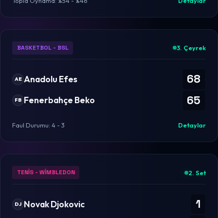
Topla Oynama: %54 - %46
Detaylar
BASKETBOL - BSL
3. Çeyrek
68
Anadolu Efes
AE
65
Fenerbahçe Beko
FB
Faul Durumu: 4 - 3
Detaylar
TENIS - WIMBLEDON
2. Set
1
Novak Djokovic
DJ