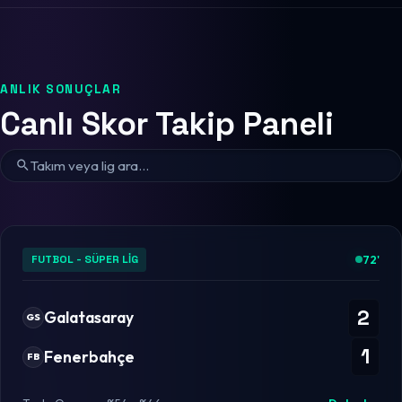
ANLIK SONUÇLAR
Canlı Skor Takip Paneli
FUTBOL - SÜPER LIG
72'
2
Galatasaray
GS
1
Fenerbahçe
FB