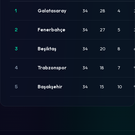
1
Galatasaray
34
28
4
2
Fenerbahçe
34
27
5
3
Beşiktaş
34
20
8
4
Trabzonspor
34
18
7
5
Başakşehir
34
15
10