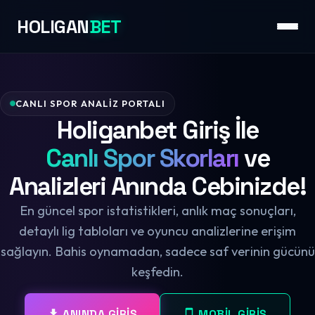
HOLIGAN
BET
CANLI SPOR ANALIZ PORTALI
Holiganbet Giriş İle
Canlı Spor Skorları
ve
Analizleri Anında Cebinizde!
En güncel spor istatistikleri, anlık maç sonuçları,
detaylı lig tabloları ve oyuncu analizlerine erişim
sağlayın. Bahis oynamadan, sadece saf verinin gücünü
keşfedin.
ANINDA GIRIŞ
MOBIL GIRIŞ