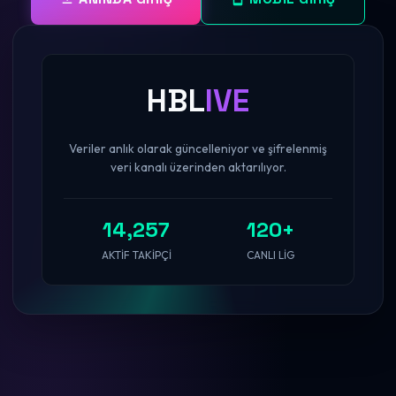
HBL
IVE
Veriler anlık olarak güncelleniyor ve şifrelenmiş
veri kanalı üzerinden aktarılıyor.
14,250
120+
AKTIF TAKIPÇI
CANLI LIG