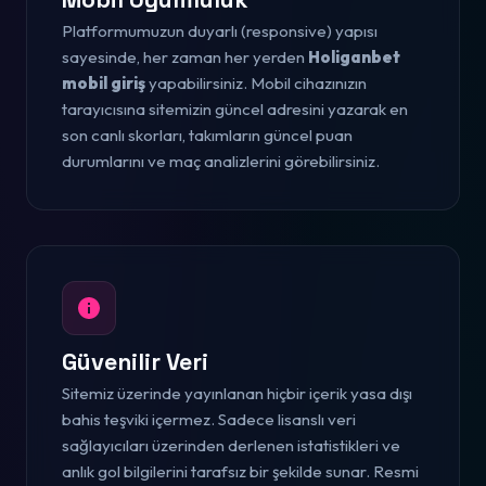
Platformumuzun duyarlı (responsive) yapısı
sayesinde, her zaman her yerden
Holiganbet
mobil giriş
yapabilirsiniz. Mobil cihazınızın
tarayıcısına sitemizin güncel adresini yazarak en
son canlı skorları, takımların güncel puan
durumlarını ve maç analizlerini görebilirsiniz.
Güvenilir Veri
Sitemiz üzerinde yayınlanan hiçbir içerik yasa dışı
bahis teşviki içermez. Sadece lisanslı veri
sağlayıcıları üzerinden derlenen istatistikleri ve
anlık gol bilgilerini tarafsız bir şekilde sunar. Resmi