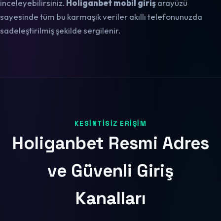
inceleyebilirsiniz.
Holiganbet mobil giriş
arayüzü
sayesinde tüm bu karmaşık veriler akıllı telefonunuzda
sadeleştirilmiş şekilde sergilenir.
KESINTISIZ ERIŞIM
Holiganbet Resmi Adres
ve Güvenli Giriş
Kanalları