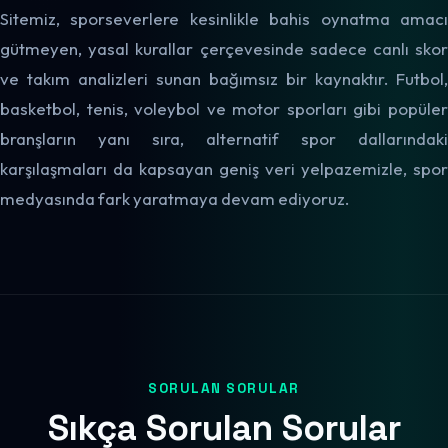
Sitemiz, sporseverlere kesinlikle bahis oynatma amacı
gütmeyen, yasal kurallar çerçevesinde sadece canlı skor
ve takım analizleri sunan bağımsız bir kaynaktır. Futbol,
basketbol, tenis, voleybol ve motor sporları gibi popüler
branşların yanı sıra, alternatif spor dallarındaki
karşılaşmaları da kapsayan geniş veri yelpazemizle, spor
medyasında fark yaratmaya devam ediyoruz.
SORULAN SORULAR
Sıkça Sorulan Sorular