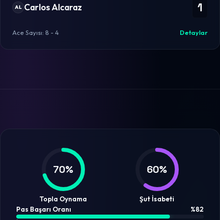
1
Carlos Alcaraz
AL
Ace Sayısı: 8 - 4
Detaylar
70%
60%
Topla Oynama
Şut İsabeti
Pas Başarı Oranı
%82