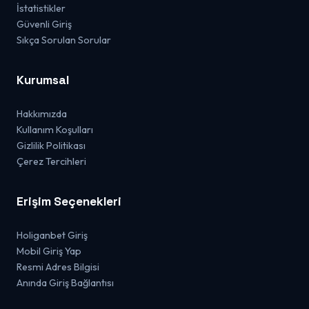
İstatistikler
Güvenli Giriş
Sıkça Sorulan Sorular
Kurumsal
Hakkımızda
Kullanım Koşulları
Gizlilik Politikası
Çerez Tercihleri
Erişim Seçenekleri
Holiganbet Giriş
Mobil Giriş Yap
Resmi Adres Bilgisi
Anında Giriş Bağlantısı