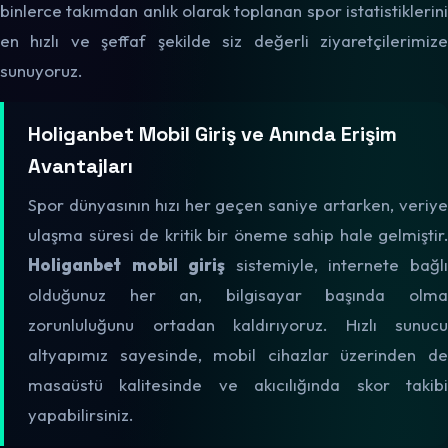
binlerce takımdan anlık olarak toplanan spor istatistiklerini
en hızlı ve şeffaf şekilde siz değerli ziyaretçilerimize
sunuyoruz.
Holiganbet Mobil Giriş ve Anında Erişim
Avantajları
Spor dünyasının hızı her geçen saniye artarken, veriye
ulaşma süresi de kritik bir öneme sahip hale gelmiştir.
Holiganbet mobil giriş
sistemiyle, internete bağl
olduğunuz her an, bilgisayar başında olma
zorunluluğunu ortadan kaldırıyoruz. Hızlı sunucu
altyapımız sayesinde, mobil cihazlar üzerinden de
masaüstü kalitesinde ve akıcılığında skor takibi
yapabilirsiniz.