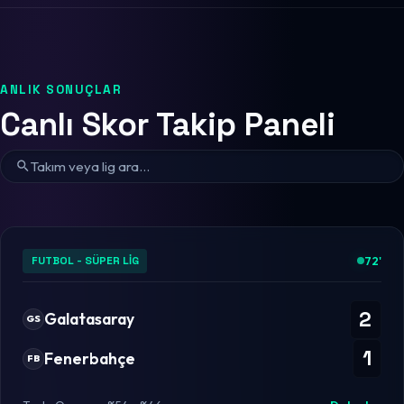
ANLIK SONUÇLAR
Canlı Skor Takip Paneli
FUTBOL - SÜPER LIG
72'
2
Galatasaray
GS
1
Fenerbahçe
FB