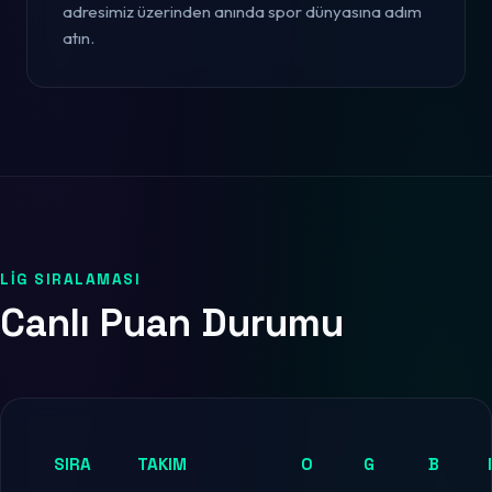
adresimiz üzerinden anında spor dünyasına adım
atın.
LIG SIRALAMASI
Canlı Puan Durumu
SIRA
TAKIM
O
G
B