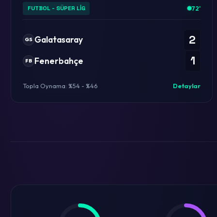
FUTBOL - SÜPER LIG
72'
2
Galatasaray
GS
1
Fenerbahçe
FB
Topla Oynama: %54 - %46
Detaylar