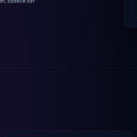
an, sadece saf