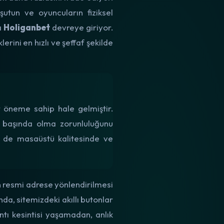
şutun ve oyuncuların fiziksel
a
Holiganbet
devreye giriyor.
rini en hızlı ve şeffaf şekilde
r öneme sahip hale gelmiştir.
r başında olma zorunluluğunu
n de masaüstü kalitesinde ve
n resmi adrese yönlendirilmesi
da, sitemizdeki akıllı butonlar
tı kesintisi yaşamadan, anlık