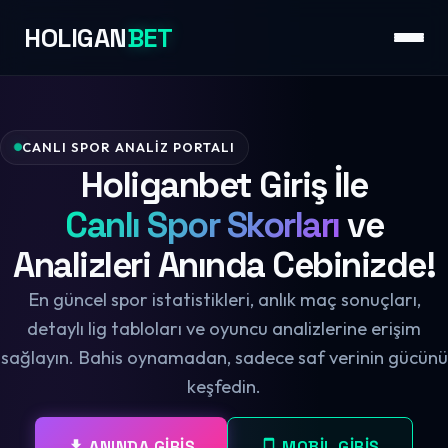
HOLIGAN
BET
CANLI SPOR ANALIZ PORTALI
Holiganbet Giriş İle
Canlı Spor Skorları
ve
Analizleri Anında Cebinizde!
En güncel spor istatistikleri, anlık maç sonuçları,
detaylı lig tabloları ve oyuncu analizlerine erişim
sağlayın. Bahis oynamadan, sadece saf verinin gücünü
keşfedin.
ANINDA GIRIŞ
MOBIL GIRIŞ