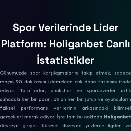
Spor Verilerinde Lider
Platform: Holiganbet Canlı
İstatistikler
Günümüzde spor karşılaşmalarını takip etmek, sadece
maçın 90 dakikasını izlemekten çok daha fazlasını ifade
ediyor. Taraftarlar, analistler ve sporseverler artık
sahadaki her bir pasın, atılan her bir şutun ve oyuncuların
fiziksel performans verilerinin arkasındaki bilimsel
gerçekleri merak ediyor. İşte tam bu noktada
Holiganbet
devreye giriyor. Küresel düzeyde yüzlerce ligden ve