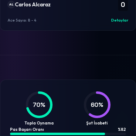
0
Carlos Alcaraz
AL
Ace Sayısı: 8 - 4
Detaylar
70%
60%
Topla Oynama
Şut İsabeti
Pas Başarı Oranı
%82