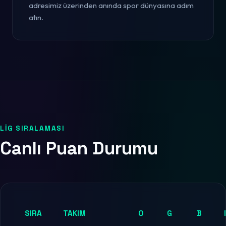
adresimiz üzerinden anında spor dünyasına adım
atın.
LIG SIRALAMASI
Canlı Puan Durumu
SIRA
TAKIM
O
G
B