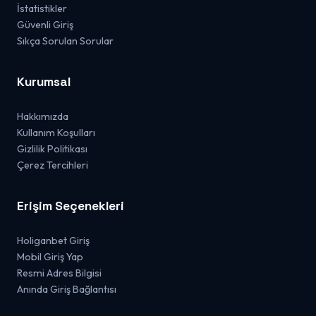
İstatistikler
Güvenli Giriş
Sıkça Sorulan Sorular
Kurumsal
Hakkımızda
Kullanım Koşulları
Gizlilik Politikası
Çerez Tercihleri
Erişim Seçenekleri
Holiganbet Giriş
Mobil Giriş Yap
Resmi Adres Bilgisi
Anında Giriş Bağlantısı