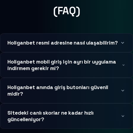
(FAQ)
Holiganbet resmi adresine nasıl ulaşabilirim?
Sitemiz üzerinden her zaman en güncel
Holiganbet
Holiganbet mobil giriş için ayrı bir uygulama
resmi adres
indirmem gerekir mi?
linklerine ulaşabilirsiniz. Bağlantılarımız
düzenli olarak kontrol edilmekte ve kesintisiz erişim
sağlamanız amacıyla güncellenmektedir.
Hayır, ek bir uygulama indirmenize gerek yoktur.
Holiganbet anında giriş butonları güvenli
Holiganbet mobil giriş
midir?
linkimiz tüm popüler mobil
tarayıcılar (Safari, Chrome, Opera vb.) ile %100 uyumlu
çalışacak şekilde optimize edilmiştir.
Evet, sitemizde yer alan
Holiganbet anında giriş
Sitedeki canlı skorlar ne kadar hızlı
bağlantıları SSL sertifikasıyla korunan güvenli sunucular
güncelleniyor?
üzerinden yönlendirilir. Kullanıcı güvenliği sitemiz için en