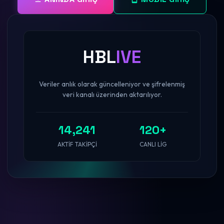
HBL
IVE
Veriler anlık olarak güncelleniyor ve şifrelenmiş
veri kanalı üzerinden aktarılıyor.
14,242
120+
AKTIF TAKIPÇI
CANLI LIG