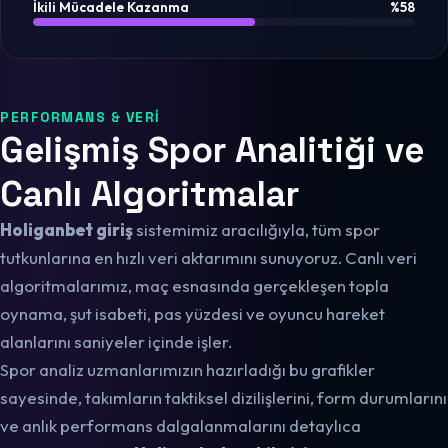
İkili Mücadele Kazanma
%58
PERFORMANS & VERI
Gelişmiş Spor Analitiği ve
Canlı Algoritmalar
Holiganbet giriş
sistemimiz aracılığıyla, tüm spor
tutkunlarına en hızlı veri aktarımını sunuyoruz. Canlı veri
algoritmalarımız, maç esnasında gerçekleşen topla
oynama, şut isabeti, pas yüzdesi ve oyuncu hareket
alanlarını saniyeler içinde işler.
Spor analiz uzmanlarımızın hazırladığı bu grafikler
sayesinde, takımların taktiksel dizilişlerini, form durumlarını
ve anlık performans dalgalanmalarını detaylıca