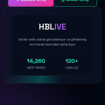
HBL
IVE
Veriler anlık olarak güncelleniyor ve şifrelenmiş
veri kanalı üzerinden aktarılıyor.
14,254
120+
AKTIF TAKIPÇI
CANLI LIG