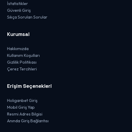
İstatistikler
Güvenli Giriş
Sıkça Sorulan Sorular
Kurumsal
Hakkımızda
Kullanım Koşulları
Gizlilik Politikası
Çerez Tercihleri
Erişim Seçenekleri
Holiganbet Giriş
Mobil Giriş Yap
Resmi Adres Bilgisi
Anında Giriş Bağlantısı