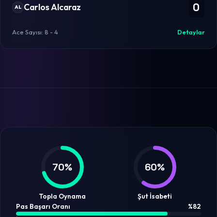
0
Carlos Alcaraz
AL
Ace Sayısı: 8 - 4
Detaylar
70%
60%
Topla Oynama
Şut İsabeti
Pas Başarı Oranı
%82