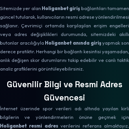
Sitemizde yer alan
Holiganbet giriş
bağlantıları tamame
güncel tutularak, kullanıcıların resmi adrese yönlendirilmesi
sağlanır. Çevrimiçi ortamda karşılaşılan erişim engelleri
veya adres değişiklikleri durumunda, sitemizdeki akıllı
butonlar aracılığıyla
Holiganbet anında giriş
yapmak so
derece pratiktir. Herhangi bir bağlantı kesintisi yaşamadan,
anlık değişen skor durumlarını takip edebilir ve canlı taktik
analiz grafiklerini görüntüleyebilirsiniz.
Güvenilir Bilgi ve Resmi Adres
Güvencesi
İnternet üzerinde spor verileri adı altında yayılan kirli
bilgilerin ve yönlendirmelerin önüne geçmek için
Holiganbet resmi adres
verilerini referans almaktayız