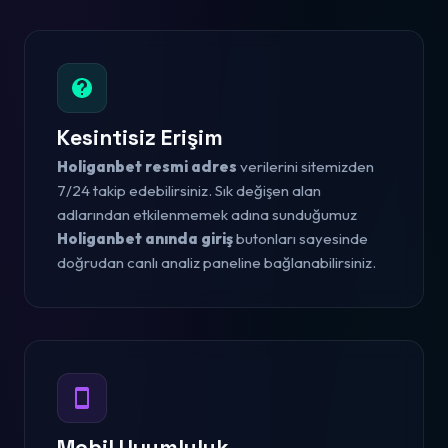
Kesintisiz Erişim
Holiganbet resmi adres
verilerini sitemizden
7/24 takip edebilirsiniz. Sık değişen alan
adlarından etkilenmemek adına sunduğumuz
Holiganbet anında giriş
butonları sayesinde
doğrudan canlı analiz paneline bağlanabilirsiniz.
Mobil Uyumluluk