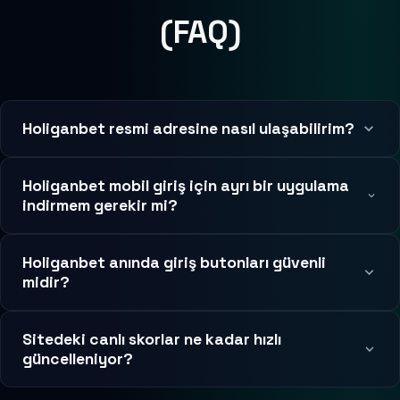
(FAQ)
Holiganbet resmi adresine nasıl ulaşabilirim?
Sitemiz üzerinden her zaman en güncel
Holiganbet
Holiganbet mobil giriş için ayrı bir uygulama
resmi adres
indirmem gerekir mi?
linklerine ulaşabilirsiniz. Bağlantılarımız
düzenli olarak kontrol edilmekte ve kesintisiz erişim
sağlamanız amacıyla güncellenmektedir.
Hayır, ek bir uygulama indirmenize gerek yoktur.
Holiganbet anında giriş butonları güvenli
Holiganbet mobil giriş
midir?
linkimiz tüm popüler mobil
tarayıcılar (Safari, Chrome, Opera vb.) ile %100 uyumlu
çalışacak şekilde optimize edilmiştir.
Evet, sitemizde yer alan
Holiganbet anında giriş
Sitedeki canlı skorlar ne kadar hızlı
bağlantıları SSL sertifikasıyla korunan güvenli sunucular
güncelleniyor?
üzerinden yönlendirilir. Kullanıcı güvenliği sitemiz için en