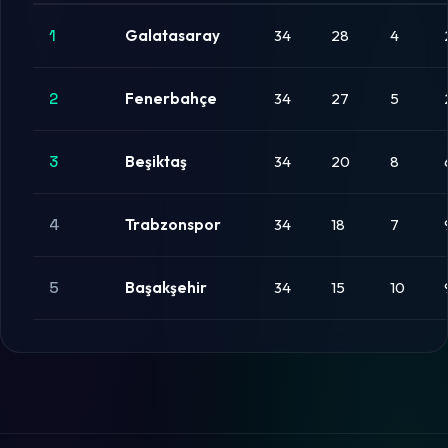
1
Galatasaray
34
28
4
2
Fenerbahçe
34
27
5
3
Beşiktaş
34
20
8
4
Trabzonspor
34
18
7
5
Başakşehir
34
15
10