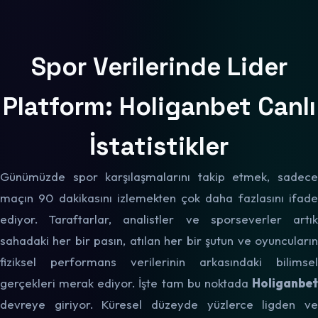
Spor Verilerinde Lider
Platform: Holiganbet Canlı
İstatistikler
Günümüzde spor karşılaşmalarını takip etmek, sadece
maçın 90 dakikasını izlemekten çok daha fazlasını ifade
ediyor. Taraftarlar, analistler ve sporseverler artık
sahadaki her bir pasın, atılan her bir şutun ve oyuncuların
fiziksel performans verilerinin arkasındaki bilimsel
gerçekleri merak ediyor. İşte tam bu noktada
Holiganbet
devreye giriyor. Küresel düzeyde yüzlerce ligden ve