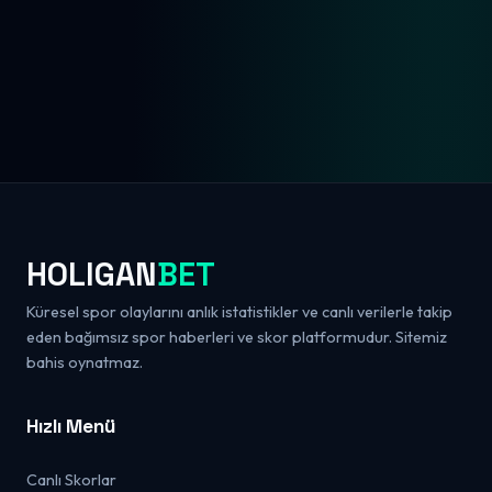
öncelikli konudur.
Sistemimiz global veri sağlayıcıları ile entegre
çalışmaktadır. Sahadaki gelişmeler (gol, kırmızı kart,
basket sayıları vb.) ortalama 1-2 saniye gecikmeyle anlık
olarak ekranınıza yansıtılır.
HOLIGAN
BET
Küresel spor olaylarını anlık istatistikler ve canlı verilerle takip
eden bağımsız spor haberleri ve skor platformudur. Sitemiz
bahis oynatmaz.
Hızlı Menü
Canlı Skorlar