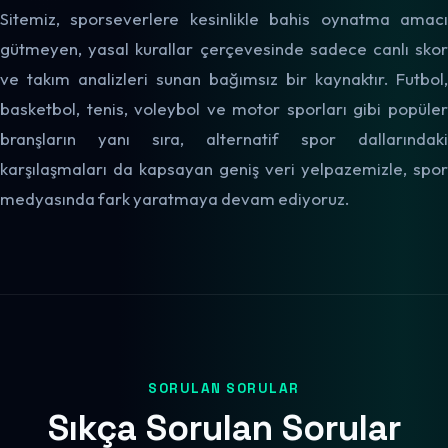
Sitemiz, sporseverlere kesinlikle bahis oynatma amacı
gütmeyen, yasal kurallar çerçevesinde sadece canlı skor
ve takım analizleri sunan bağımsız bir kaynaktır. Futbol,
basketbol, tenis, voleybol ve motor sporları gibi popüler
branşların yanı sıra, alternatif spor dallarındaki
karşılaşmaları da kapsayan geniş veri yelpazemizle, spor
medyasında fark yaratmaya devam ediyoruz.
SORULAN SORULAR
Sıkça Sorulan Sorular