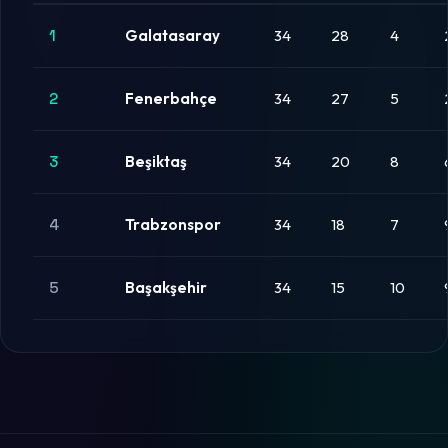
1
Galatasaray
34
28
4
2
Fenerbahçe
34
27
5
3
Beşiktaş
34
20
8
4
Trabzonspor
34
18
7
5
Başakşehir
34
15
10