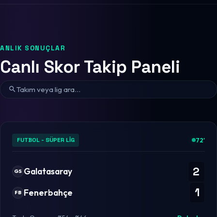
ANLIK SONUÇLAR
Canlı Skor Takip Paneli
FUTBOL - SÜPER LIG
72'
2
Galatasaray
GS
1
Fenerbahçe
FB