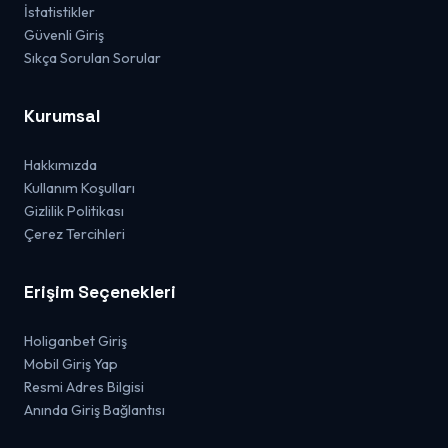
İstatistikler
Güvenli Giriş
Sıkça Sorulan Sorular
Kurumsal
Hakkımızda
Kullanım Koşulları
Gizlilik Politikası
Çerez Tercihleri
Erişim Seçenekleri
Holiganbet Giriş
Mobil Giriş Yap
Resmi Adres Bilgisi
Anında Giriş Bağlantısı