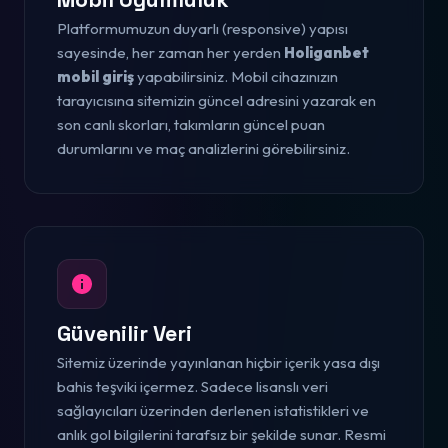
Platformumuzun duyarlı (responsive) yapısı
sayesinde, her zaman her yerden
Holiganbet
mobil giriş
yapabilirsiniz. Mobil cihazınızın
tarayıcısına sitemizin güncel adresini yazarak en
son canlı skorları, takımların güncel puan
durumlarını ve maç analizlerini görebilirsiniz.
Güvenilir Veri
Sitemiz üzerinde yayınlanan hiçbir içerik yasa dışı
bahis teşviki içermez. Sadece lisanslı veri
sağlayıcıları üzerinden derlenen istatistikleri ve
anlık gol bilgilerini tarafsız bir şekilde sunar. Resmi