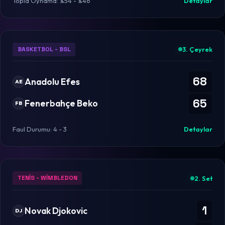
Topla Oynama: %54 - %46
Detaylar
BASKETBOL - BSL
3. Çeyrek
68
Anadolu Efes
AE
65
Fenerbahçe Beko
FB
Faul Durumu: 4 - 3
Detaylar
TENIS - WIMBLEDON
2. Set
1
Novak Djokovic
DJ