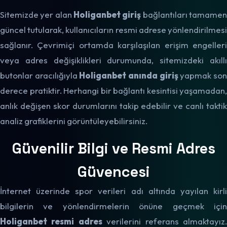
Sitemizde yer alan
Holiganbet giriş
bağlantıları tamame
güncel tutularak, kullanıcıların resmi adrese yönlendirilmesi
sağlanır. Çevrimiçi ortamda karşılaşılan erişim engelleri
veya adres değişiklikleri durumunda, sitemizdeki akıllı
butonlar aracılığıyla
Holiganbet anında giriş
yapmak so
derece pratiktir. Herhangi bir bağlantı kesintisi yaşamadan,
anlık değişen skor durumlarını takip edebilir ve canlı taktik
analiz grafiklerini görüntüleyebilirsiniz.
Güvenilir Bilgi ve Resmi Adres
Güvencesi
İnternet üzerinde spor verileri adı altında yayılan kirli
bilgilerin ve yönlendirmelerin önüne geçmek için
Holiganbet resmi adres
verilerini referans almaktayız