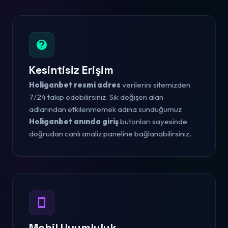
Kesintisiz Erişim
Holiganbet resmi adres
verilerini sitemizden
7/24 takip edebilirsiniz. Sık değişen alan
adlarından etkilenmemek adına sunduğumuz
Holiganbet anında giriş
butonları sayesinde
doğrudan canlı analiz paneline bağlanabilirsiniz.
Mobil Uyumluluk