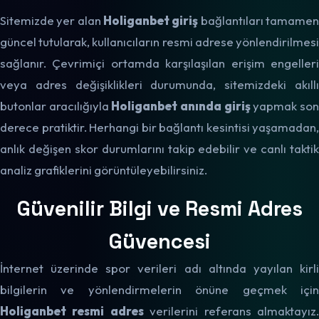
Sitemizde yer alan
Holiganbet giriş
bağlantıları tamame
güncel tutularak, kullanıcıların resmi adrese yönlendirilmesi
sağlanır. Çevrimiçi ortamda karşılaşılan erişim engelleri
veya adres değişiklikleri durumunda, sitemizdeki akıllı
butonlar aracılığıyla
Holiganbet anında giriş
yapmak so
derece pratiktir. Herhangi bir bağlantı kesintisi yaşamadan,
anlık değişen skor durumlarını takip edebilir ve canlı taktik
analiz grafiklerini görüntüleyebilirsiniz.
Güvenilir Bilgi ve Resmi Adres
Güvencesi
İnternet üzerinde spor verileri adı altında yayılan kirli
bilgilerin ve yönlendirmelerin önüne geçmek için
Holiganbet resmi adres
verilerini referans almaktayız