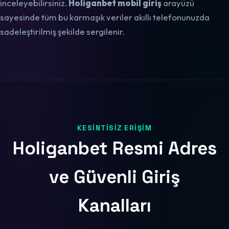
inceleyebilirsiniz.
Holiganbet mobil giriş
arayüzü
sayesinde tüm bu karmaşık veriler akıllı telefonunuzda
sadeleştirilmiş şekilde sergilenir.
KESINTISIZ ERIŞIM
Holiganbet Resmi Adres
ve Güvenli Giriş
Kanalları