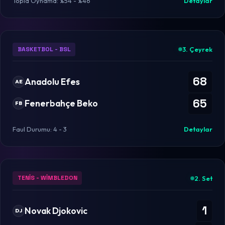
Topla Oynama: %54 - %46
Detaylar
BASKETBOL - BSL
3. Çeyrek
68
Anadolu Efes
AE
65
Fenerbahçe Beko
FB
Faul Durumu: 4 - 3
Detaylar
TENIS - WIMBLEDON
2. Set
1
Novak Djokovic
DJ