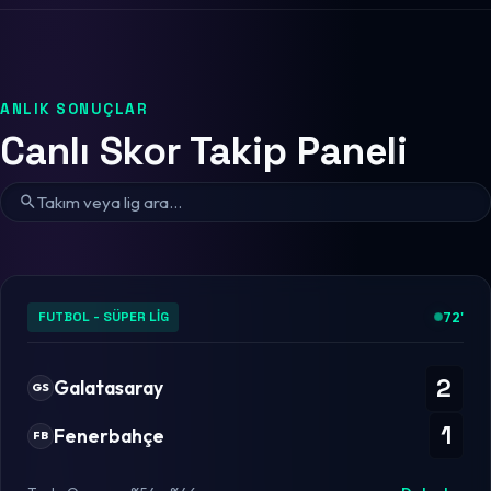
ANLIK SONUÇLAR
Canlı Skor Takip Paneli
FUTBOL - SÜPER LIG
72'
2
Galatasaray
GS
1
Fenerbahçe
FB