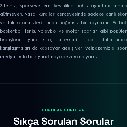
Sitemiz, sporseverlere kesinlikle bahis oynatma amacı
gütmeyen, yasal kurallar çerçevesinde sadece canlı skor
ve takım analizleri sunan bağımsız bir kaynaktır. Futbol,
basketbol, tenis, voleybol ve motor sporları gibi popüler
branşların yanı sıra, alternatif spor dallarındaki
karşılaşmaları da kapsayan geniş veri yelpazemizle, spor
medyasında fark yaratmaya devam ediyoruz.
SORULAN SORULAR
Sıkça Sorulan Sorular