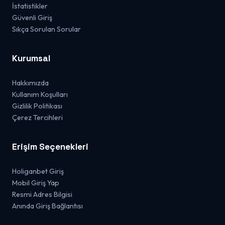
İstatistikler
Güvenli Giriş
Sıkça Sorulan Sorular
Kurumsal
Hakkımızda
Kullanım Koşulları
Gizlilik Politikası
Çerez Tercihleri
Erişim Seçenekleri
Holiganbet Giriş
Mobil Giriş Yap
Resmi Adres Bilgisi
Anında Giriş Bağlantısı