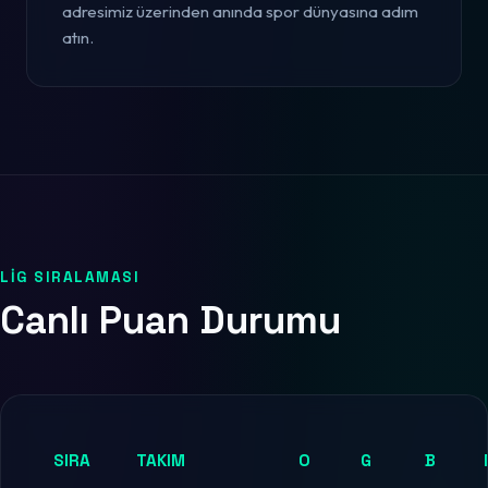
adresimiz üzerinden anında spor dünyasına adım
atın.
LIG SIRALAMASI
Canlı Puan Durumu
SIRA
TAKIM
O
G
B