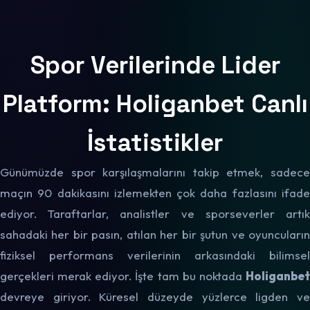
Spor Verilerinde Lider
Platform: Holiganbet Canlı
İstatistikler
Günümüzde spor karşılaşmalarını takip etmek, sadece
maçın 90 dakikasını izlemekten çok daha fazlasını ifade
ediyor. Taraftarlar, analistler ve sporseverler artık
sahadaki her bir pasın, atılan her bir şutun ve oyuncuların
fiziksel performans verilerinin arkasındaki bilimsel
gerçekleri merak ediyor. İşte tam bu noktada
Holiganbet
devreye giriyor. Küresel düzeyde yüzlerce ligden ve