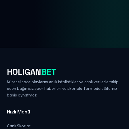
öncelikli konudur.
Sistemimiz global veri sağlayıcıları ile entegre
çalışmaktadır. Sahadaki gelişmeler (gol, kırmızı kart,
basket sayıları vb.) ortalama 1-2 saniye gecikmeyle anlık
olarak ekranınıza yansıtılır.
HOLIGAN
BET
Küresel spor olaylarını anlık istatistikler ve canlı verilerle takip
eden bağımsız spor haberleri ve skor platformudur. Sitemiz
bahis oynatmaz.
Hızlı Menü
Canlı Skorlar