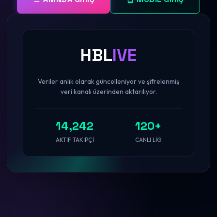
HBL
IVE
Veriler anlık olarak güncelleniyor ve şifrelenmiş
veri kanalı üzerinden aktarılıyor.
14,235
120+
AKTIF TAKIPÇI
CANLI LIG