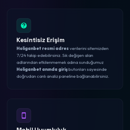
Kesintisiz Erişim
Holiganbet resmi adres
verilerini sitemizden
7/24 takip edebilirsiniz. Sık değişen alan
adlarından etkilenmemek adına sunduğumuz
Holiganbet anında giriş
butonları sayesinde
doğrudan canlı analiz paneline bağlanabilirsiniz.
Mobil Uyumluluk