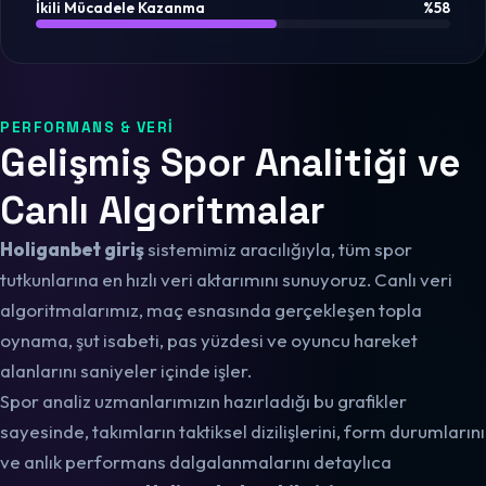
İkili Mücadele Kazanma
%50
PERFORMANS & VERI
Gelişmiş Spor Analitiği ve
Canlı Algoritmalar
Holiganbet giriş
sistemimiz aracılığıyla, tüm spor
tutkunlarına en hızlı veri aktarımını sunuyoruz. Canlı veri
algoritmalarımız, maç esnasında gerçekleşen topla
oynama, şut isabeti, pas yüzdesi ve oyuncu hareket
alanlarını saniyeler içinde işler.
Spor analiz uzmanlarımızın hazırladığı bu grafikler
sayesinde, takımların taktiksel dizilişlerini, form durumlarını
ve anlık performans dalgalanmalarını detaylıca