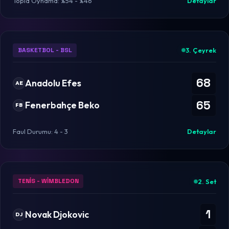
Topla Oynama: %54 - %46
Detaylar
BASKETBOL - BSL
3. Çeyrek
68
Anadolu Efes
AE
65
Fenerbahçe Beko
FB
Faul Durumu: 4 - 3
Detaylar
TENIS - WIMBLEDON
2. Set
1
Novak Djokovic
DJ