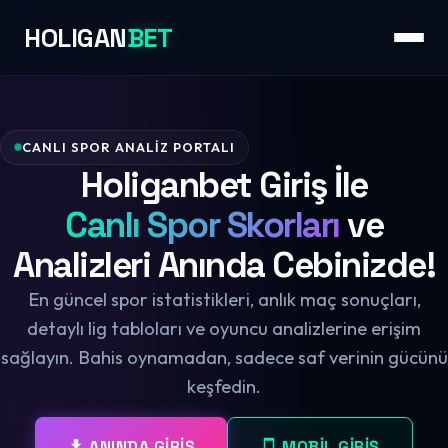
HOLIGAN
BET
CANLI SPOR ANALIZ PORTALI
Holiganbet Giriş İle
Canlı Spor Skorları
ve
Analizleri Anında Cebinizde!
En güncel spor istatistikleri, anlık maç sonuçları,
detaylı lig tabloları ve oyuncu analizlerine erişim
sağlayın. Bahis oynamadan, sadece saf verinin gücünü
keşfedin.
ANINDA GIRIŞ
MOBIL GIRIŞ