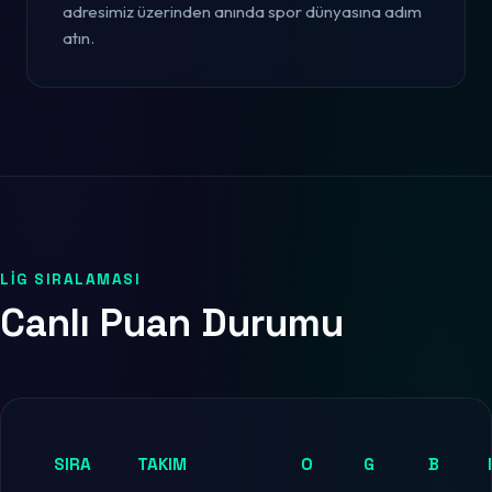
adresimiz üzerinden anında spor dünyasına adım
atın.
LIG SIRALAMASI
Canlı Puan Durumu
SIRA
TAKIM
O
G
B