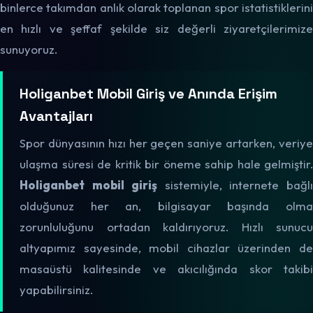
binlerce takımdan anlık olarak toplanan spor istatistiklerini
en hızlı ve şeffaf şekilde siz değerli ziyaretçilerimize
sunuyoruz.
Holiganbet Mobil Giriş ve Anında Erişim
Avantajları
Spor dünyasının hızı her geçen saniye artarken, veriye
ulaşma süresi de kritik bir öneme sahip hale gelmiştir.
Holiganbet mobil giriş
sistemiyle, internete bağl
olduğunuz her an, bilgisayar başında olma
zorunluluğunu ortadan kaldırıyoruz. Hızlı sunucu
altyapımız sayesinde, mobil cihazlar üzerinden de
masaüstü kalitesinde ve akıcılığında skor takibi
yapabilirsiniz.