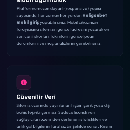
Platformumuzun duyarlı (responsive) yapısı
sayesinde, her zaman her yerden
Holiganbet
mobil giriş
yapabilirsiniz. Mobil cihazınızın
tarayıcısına sitemizin güncel adresini yazarak en
son canlı skorları, takımların güncel puan
durumlarını ve maç analizlerini görebilirsiniz.
Güvenilir Veri
Sitemiz üzerinde yayınlanan hiçbir içerik yasa dışı
bahis teşviki içermez. Sadece lisanslı veri
sağlayıcıları üzerinden derlenen istatistikleri ve
anlık gol bilgilerini tarafsız bir şekilde sunar. Resmi