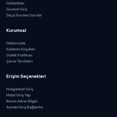
İstatistikler
Güvenli Giriş
Sıkça Sorulan Sorular
Kurumsal
Hakkımızda
Kullanım Koşulları
Gizlilik Politikası
Çerez Tercihleri
Erişim Seçenekleri
Holiganbet Giriş
Mobil Giriş Yap
Resmi Adres Bilgisi
Anında Giriş Bağlantısı