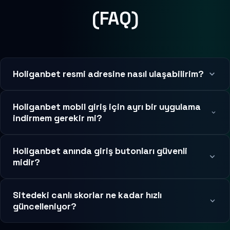
(FAQ)
Holiganbet resmi adresine nasıl ulaşabilirim?
Sitemiz üzerinden her zaman en güncel
Holiganbet
Holiganbet mobil giriş için ayrı bir uygulama
resmi adres
indirmem gerekir mi?
linklerine ulaşabilirsiniz. Bağlantılarımız
düzenli olarak kontrol edilmekte ve kesintisiz erişim
sağlamanız amacıyla güncellenmektedir.
Hayır, ek bir uygulama indirmenize gerek yoktur.
Holiganbet anında giriş butonları güvenli
Holiganbet mobil giriş
midir?
linkimiz tüm popüler mobil
tarayıcılar (Safari, Chrome, Opera vb.) ile %100 uyumlu
çalışacak şekilde optimize edilmiştir.
Evet, sitemizde yer alan
Holiganbet anında giriş
Sitedeki canlı skorlar ne kadar hızlı
bağlantıları SSL sertifikasıyla korunan güvenli sunucular
güncelleniyor?
üzerinden yönlendirilir. Kullanıcı güvenliği sitemiz için en