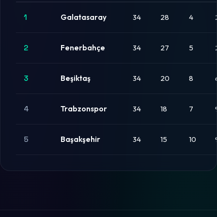
1
Galatasaray
34
28
4
2
Fenerbahçe
34
27
5
3
Beşiktaş
34
20
8
4
Trabzonspor
34
18
7
5
Başakşehir
34
15
10