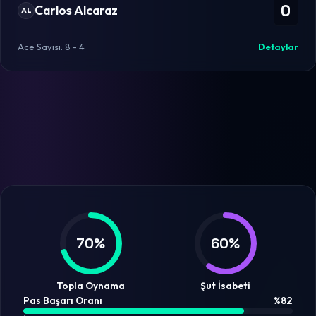
0
Carlos Alcaraz
AL
Ace Sayısı: 8 - 4
Detaylar
70%
60%
Topla Oynama
Şut İsabeti
Pas Başarı Oranı
%82