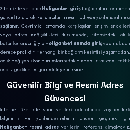
Sitemizde yer alan
Holiganbet giriş
bağlantıları tamame
güncel tutularak, kullanıcıların resmi adrese yönlendirilmesi
sağlanır. Çevrimiçi ortamda karşılaşılan erişim engelleri
veya adres değişiklikleri durumunda, sitemizdeki akıllı
butonlar aracılığıyla
Holiganbet anında giriş
yapmak so
derece pratiktir. Herhangi bir bağlantı kesintisi yaşamadan,
anlık değişen skor durumlarını takip edebilir ve canlı taktik
analiz grafiklerini görüntüleyebilirsiniz.
Güvenilir Bilgi ve Resmi Adres
Güvencesi
İnternet üzerinde spor verileri adı altında yayılan kirli
bilgilerin ve yönlendirmelerin önüne geçmek için
Holiganbet resmi adres
verilerini referans almaktayız