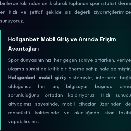
binlerce takımdan anlık olarak toplanan spor istatistiklerini
en hızlı ve şeffaf şekilde siz değerli ziyaretçilerimize
sunuyoruz.
Holiganbet Mobil Giriş ve Anında Erişim
Avantajları
Spor dünyasının hızı her geçen saniye artarken, veriye
ulaşma süresi de kritik bir öneme sahip hale gelmiştir.
Holiganbet mobil giriş
sistemiyle, internete bağl
olduğunuz her an, bilgisayar başında olma
zorunluluğunu ortadan kaldırıyoruz. Hızlı sunucu
altyapımız sayesinde, mobil cihazlar üzerinden de
masaüstü kalitesinde ve akıcılığında skor takibi
yapabilirsiniz.