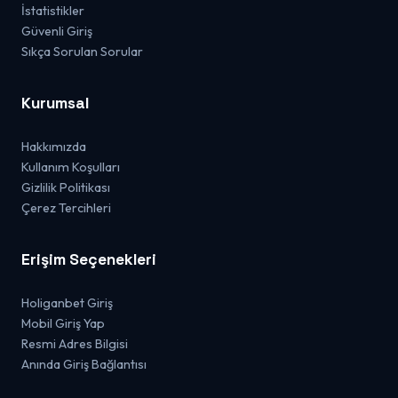
İstatistikler
Güvenli Giriş
Sıkça Sorulan Sorular
Kurumsal
Hakkımızda
Kullanım Koşulları
Gizlilik Politikası
Çerez Tercihleri
Erişim Seçenekleri
Holiganbet Giriş
Mobil Giriş Yap
Resmi Adres Bilgisi
Anında Giriş Bağlantısı