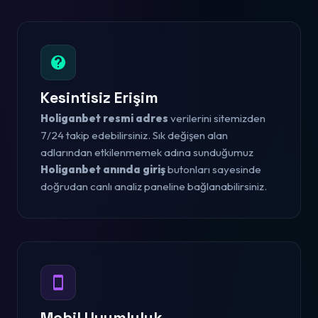
Kesintisiz Erişim
Holiganbet resmi adres
verilerini sitemizden
7/24 takip edebilirsiniz. Sık değişen alan
adlarından etkilenmemek adına sunduğumuz
Holiganbet anında giriş
butonları sayesinde
doğrudan canlı analiz paneline bağlanabilirsiniz.
Mobil Uyumluluk