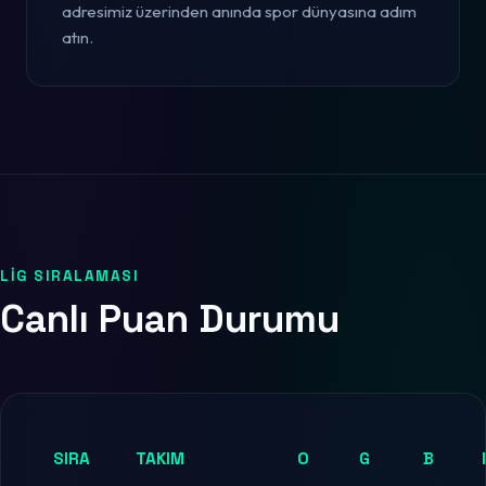
adresimiz üzerinden anında spor dünyasına adım
atın.
LIG SIRALAMASI
Canlı Puan Durumu
SIRA
TAKIM
O
G
B