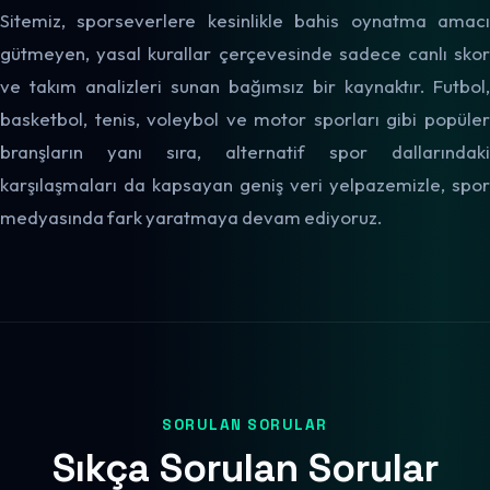
Sitemiz, sporseverlere kesinlikle bahis oynatma amacı
gütmeyen, yasal kurallar çerçevesinde sadece canlı skor
ve takım analizleri sunan bağımsız bir kaynaktır. Futbol,
basketbol, tenis, voleybol ve motor sporları gibi popüler
branşların yanı sıra, alternatif spor dallarındaki
karşılaşmaları da kapsayan geniş veri yelpazemizle, spor
medyasında fark yaratmaya devam ediyoruz.
SORULAN SORULAR
Sıkça Sorulan Sorular