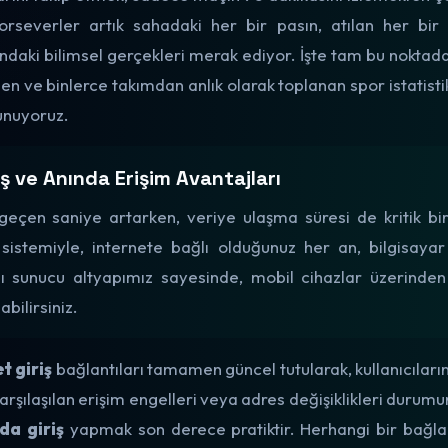
porseverler artık sahadaki her bir pasın, atılan her bir 
ndaki bilimsel gerçekleri merak ediyor. İşte tam bu noktad
n ve binlerce takımdan anlık olarak toplanan spor istatistikle
sunuyoruz.
ş ve Anında Erişim Avantajları
 geçen saniye artarken, veriye ulaşma süresi de kritik bi
sistemiyle, internete bağlı olduğunuz her an, bilgisaya
zlı sunucu altyapımız sayesinde, mobil cihazlar üzerinde
abilirsiniz.
t giriş
bağlantıları tamamen güncel tutularak, kullanıcıları
rşılaşılan erişim engelleri veya adres değişiklikleri durumun
da giriş
yapmak son derece pratiktir. Herhangi bir bağlan