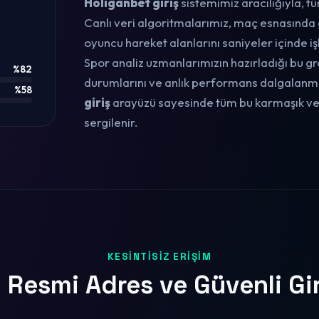
Holiganbet giriş
sistemimiz aracılığıyla, tü
Canlı veri algoritmalarımız, maç esnasında 
oyuncu hareket alanlarını saniyeler içinde iş
Spor analiz uzmanlarımızın hazırladığı bu graf
%82
durumlarını ve anlık performans dalgalanmal
%58
giriş
arayüzü sayesinde tüm bu karmaşık veril
sergilenir.
KESINTISIZ ERIŞIM
Resmi Adres ve Güvenli Gir