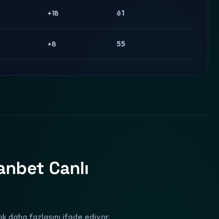
+18
61
+8
55
anbet Canlı
 daha fazlasını ifade ediyor.