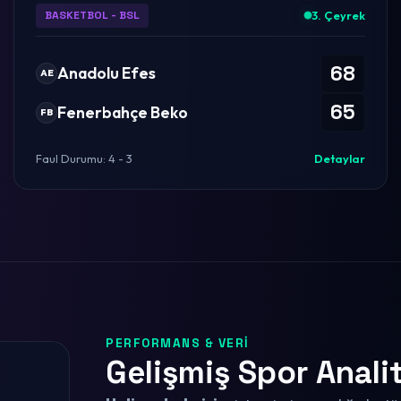
BASKETBOL - BSL
3. Çeyrek
68
Anadolu Efes
AE
65
Fenerbahçe Beko
FB
Faul Durumu: 4 - 3
Detaylar
PERFORMANS & VERI
Gelişmiş Spor Analit