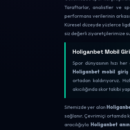
Taraftarlar, analistler ve s
performans verilerinin arkası
Küresel düzeyde yüzlerce ligde
siz değerli ziyaretçilerimize 
Holiganbet Mobil Giri
Spor dünyasının hızı her
Holiganbet mobil giriş
ortadan kaldırıyoruz. Hı
akıcılığında skor takibi yap
Sitemizde yer alan
Holiganbe
sağlanır. Çevrimiçi ortamda ka
aracılığıyla
Holiganbet anın