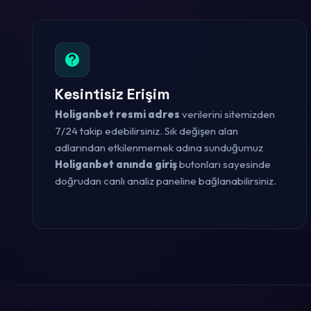
Kesintisiz Erişim
Holiganbet resmi adres
verilerini sitemizden
7/24 takip edebilirsiniz. Sık değişen alan
adlarından etkilenmemek adına sunduğumuz
Holiganbet anında giriş
butonları sayesinde
doğrudan canlı analiz paneline bağlanabilirsiniz.