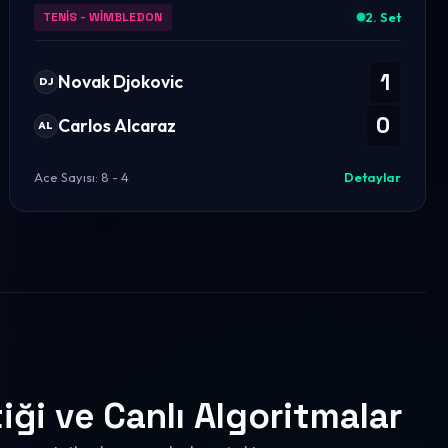
TENIS - WIMBLEDON
2. Set
1
Novak Djokovic
DJ
0
Carlos Alcaraz
AL
Ace Sayısı: 8 - 4
Detaylar
iği ve Canlı Algoritmalar