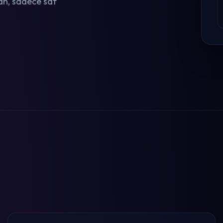
an, sadece saf