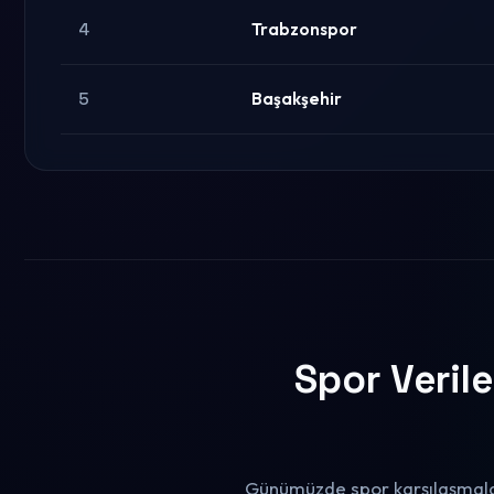
4
Trabzonspor
5
Başakşehir
Spor Veril
Günümüzde spor karşılaşmalar