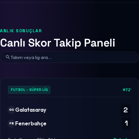
ANLIK SONUÇLAR
Canlı Skor Takip Paneli
FUTBOL - SÜPER LIG
72'
2
Galatasaray
GS
1
Fenerbahçe
FB