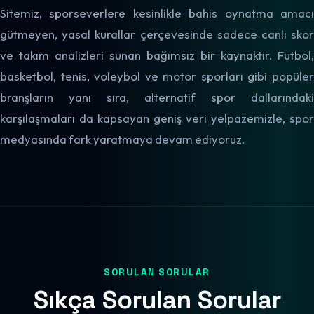
Sitemiz, sporseverlere kesinlikle bahis oynatma amacı
gütmeyen, yasal kurallar çerçevesinde sadece canlı skor
ve takım analizleri sunan bağımsız bir kaynaktır. Futbol,
basketbol, tenis, voleybol ve motor sporları gibi popüler
branşların yanı sıra, alternatif spor dallarındaki
karşılaşmaları da kapsayan geniş veri yelpazemizle, spor
medyasında fark yaratmaya devam ediyoruz.
SORULAN SORULAR
Sıkça Sorulan Sorular