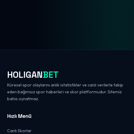
öncelikli konudur.
Sistemimiz global veri sağlayıcıları ile entegre
çalışmaktadır. Sahadaki gelişmeler (gol, kırmızı kart,
basket sayıları vb.) ortalama 1-2 saniye gecikmeyle anlık
olarak ekranınıza yansıtılır.
HOLIGAN
BET
Küresel spor olaylarını anlık istatistikler ve canlı verilerle takip
eden bağımsız spor haberleri ve skor platformudur. Sitemiz
bahis oynatmaz.
Hızlı Menü
Canlı Skorlar