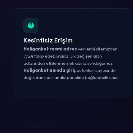
Kesintisiz Erişim
Holiganbet resmi adres
verilerini sitemizden
7/24 takip edebilirsiniz. Sık değişen alan
adlarından etkilenmemek adına sunduğumuz
Holiganbet anında giriş
butonları sayesinde
doğrudan canlı analiz paneline bağlanabilirsiniz.