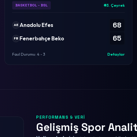
BASKETBOL - BSL
3. Çeyrek
68
Anadolu Efes
AE
65
Fenerbahçe Beko
FB
Faul Durumu: 4 - 3
Detaylar
PERFORMANS & VERI
Gelişmiş Spor Analit