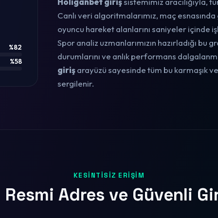
Holiganbet giriş
sistemimiz aracılığıyla, tü
Canlı veri algoritmalarımız, maç esnasında 
oyuncu hareket alanlarını saniyeler içinde iş
Spor analiz uzmanlarımızın hazırladığı bu graf
%89
durumlarını ve anlık performans dalgalanmal
%63
giriş
arayüzü sayesinde tüm bu karmaşık veril
sergilenir.
KESINTISIZ ERIŞIM
Resmi Adres ve Güvenli Gir