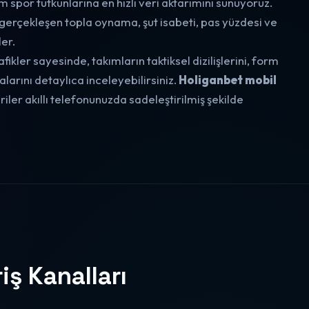
m spor tutkunlarına en hızlı veri aktarımını sunuyoruz.
gerçekleşen topla oynama, şut isabeti, pas yüzdesi ve
ler.
ikler sayesinde, takımların taktiksel dizilişlerini, form
arını detaylıca inceleyebilirsiniz.
Holiganbet mobil
er akıllı telefonunuzda sadeleştirilmiş şekilde
iş Kanalları