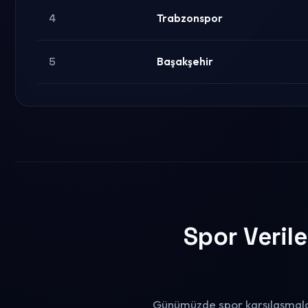
4
Trabzonspor
5
Başakşehir
Spor Veril
Günümüzde spor karşılaşmalar