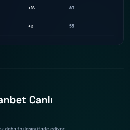
+18
61
+8
55
anbet Canlı
 daha fazlasını ifade ediyor.