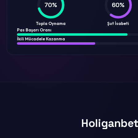
49%
59%
Topla Oynama
Şut İsabeti
Pas Başarı Oranı
İkili Mücadele Kazanma
Holiganbet 