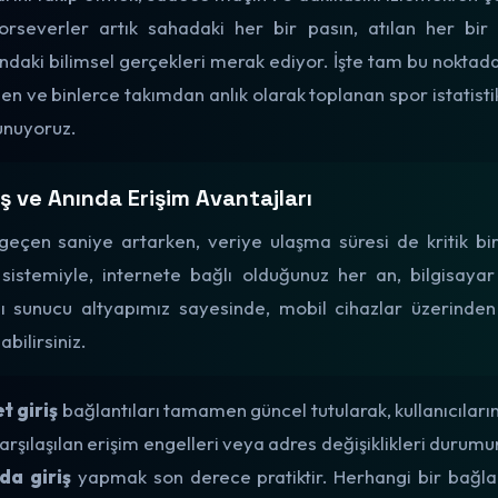
porseverler artık sahadaki her bir pasın, atılan her bir 
ndaki bilimsel gerçekleri merak ediyor. İşte tam bu noktad
n ve binlerce takımdan anlık olarak toplanan spor istatistikle
sunuyoruz.
ş ve Anında Erişim Avantajları
 geçen saniye artarken, veriye ulaşma süresi de kritik bi
sistemiyle, internete bağlı olduğunuz her an, bilgisaya
zlı sunucu altyapımız sayesinde, mobil cihazlar üzerinde
abilirsiniz.
t giriş
bağlantıları tamamen güncel tutularak, kullanıcıları
rşılaşılan erişim engelleri veya adres değişiklikleri durumun
da giriş
yapmak son derece pratiktir. Herhangi bir bağlan