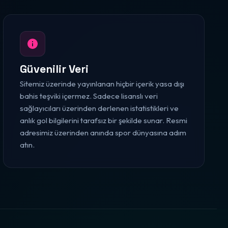
Güvenilir Veri
Sitemiz üzerinde yayınlanan hiçbir içerik yasa dışı
bahis teşviki içermez. Sadece lisanslı veri
sağlayıcıları üzerinden derlenen istatistikleri ve
anlık gol bilgilerini tarafsız bir şekilde sunar. Resmi
adresimiz üzerinden anında spor dünyasına adım
atın.