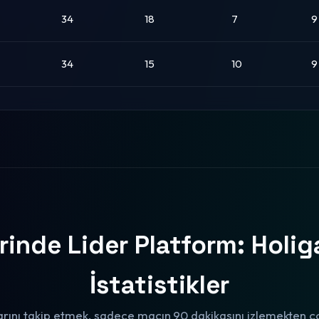
34
18
7
9
34
15
10
9
erinde Lider Platform: Holig
İstatistikler
ını takip etmek, sadece maçın 90 dakikasını izlemekten çok