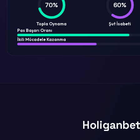
70%
60%
Topla Oynama
Şut İsabeti
Pas Başarı Oranı
İkili Mücadele Kazanma
Holiganbet 