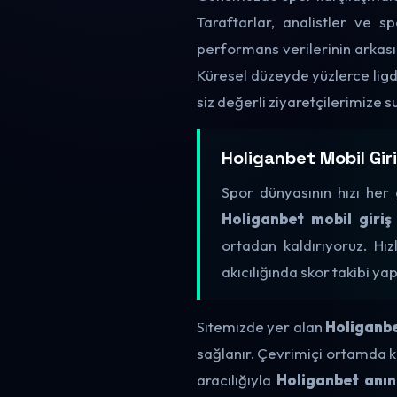
Taraftarlar, analistler ve s
performans verilerinin arkası
Küresel düzeyde yüzlerce ligde
siz değerli ziyaretçilerimize 
Holiganbet Mobil Giri
Spor dünyasının hızı her
Holiganbet mobil giriş
ortadan kaldırıyoruz. Hı
akıcılığında skor takibi yap
Sitemizde yer alan
Holiganbe
sağlanır. Çevrimiçi ortamda ka
aracılığıyla
Holiganbet anın