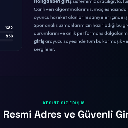
Holiganbet giriş
sistemimiz aracılığıyla, tü
Canlı veri algoritmalarımız, maç esnasında 
oyuncu hareket alanlarını saniyeler içinde iş
Spor analiz uzmanlarımızın hazırladığı bu graf
%82
durumlarını ve anlık performans dalgalanmal
%58
giriş
arayüzü sayesinde tüm bu karmaşık veril
sergilenir.
KESINTISIZ ERIŞIM
Resmi Adres ve Güvenli Gir