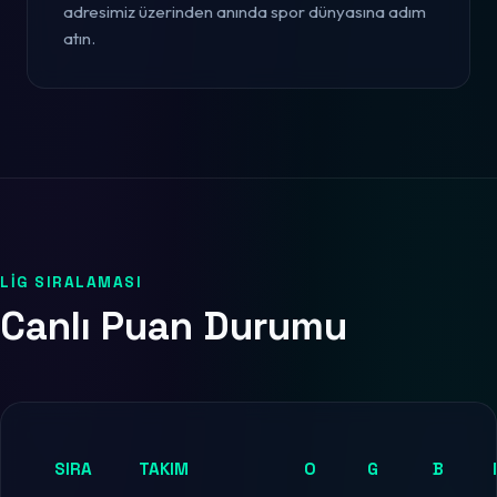
adresimiz üzerinden anında spor dünyasına adım
atın.
LIG SIRALAMASI
Canlı Puan Durumu
SIRA
TAKIM
O
G
B