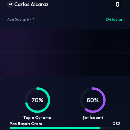
0
Carlos Alcaraz
AL
Ace Sayısı: 8 - 4
Detaylar
70%
60%
Topla Oynama
Şut İsabeti
Pas Başarı Oranı
%82