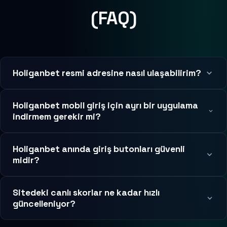
(FAQ)
Holiganbet resmi adresine nasıl ulaşabilirim?
Sitemiz üzerinden her zaman en güncel
Holiganbet
Holiganbet mobil giriş için ayrı bir uygulama
resmi adres
indirmem gerekir mi?
linklerine ulaşabilirsiniz. Bağlantılarımız
düzenli olarak kontrol edilmekte ve kesintisiz erişim
sağlamanız amacıyla güncellenmektedir.
Hayır, ek bir uygulama indirmenize gerek yoktur.
Holiganbet anında giriş butonları güvenli
Holiganbet mobil giriş
midir?
linkimiz tüm popüler mobil
tarayıcılar (Safari, Chrome, Opera vb.) ile %100 uyumlu
çalışacak şekilde optimize edilmiştir.
Evet, sitemizde yer alan
Holiganbet anında giriş
Sitedeki canlı skorlar ne kadar hızlı
bağlantıları SSL sertifikasıyla korunan güvenli sunucular
güncelleniyor?
üzerinden yönlendirilir. Kullanıcı güvenliği sitemiz için en