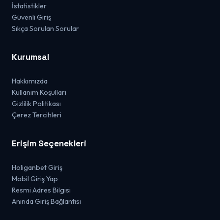
İstatistikler
Güvenli Giriş
Sıkça Sorulan Sorular
Kurumsal
Hakkımızda
Kullanım Koşulları
Gizlilik Politikası
Çerez Tercihleri
Erişim Seçenekleri
Holiganbet Giriş
Mobil Giriş Yap
Resmi Adres Bilgisi
Anında Giriş Bağlantısı