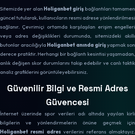
Sitemizde yer alan
Holiganbet giriş
bağlantıları tamame
güncel tutularak, kullanıcıların resmi adrese yönlendirilmesi
sağlanır. Çevrimiçi ortamda karşılaşılan erişim engelleri
veya adres değişiklikleri durumunda, sitemizdeki akıllı
butonlar aracılığıyla
Holiganbet anında giriş
yapmak so
derece pratiktir. Herhangi bir bağlantı kesintisi yaşamadan,
anlık değişen skor durumlarını takip edebilir ve canlı taktik
analiz grafiklerini görüntüleyebilirsiniz.
Güvenilir Bilgi ve Resmi Adres
Güvencesi
İnternet üzerinde spor verileri adı altında yayılan kirli
bilgilerin ve yönlendirmelerin önüne geçmek için
Holiganbet resmi adres
verilerini referans almaktayız