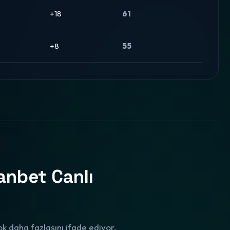
+18
61
+8
55
anbet Canlı
 daha fazlasını ifade ediyor.