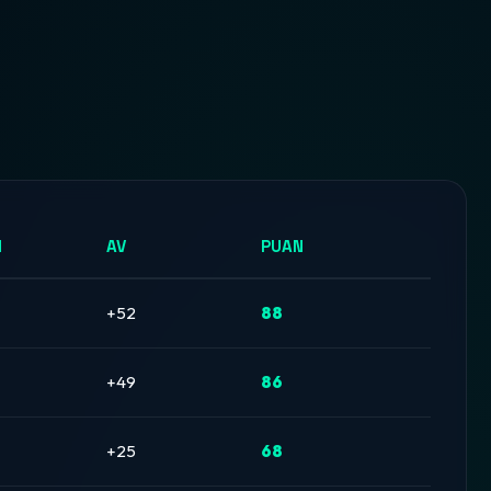
M
AV
PUAN
+52
88
+49
86
+25
68