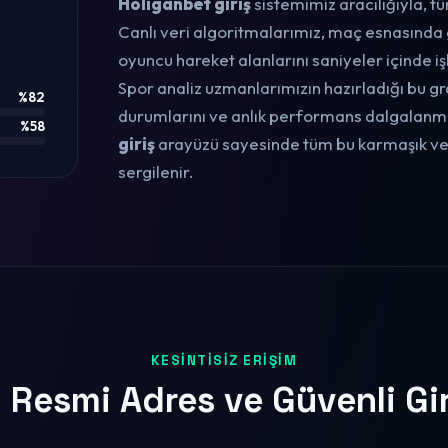
Holiganbet giriş
sistemimiz aracılığıyla, tü
Canlı veri algoritmalarımız, maç esnasında 
oyuncu hareket alanlarını saniyeler içinde iş
Spor analiz uzmanlarımızın hazırladığı bu graf
%82
durumlarını ve anlık performans dalgalanmal
%58
giriş
arayüzü sayesinde tüm bu karmaşık veril
sergilenir.
KESINTISIZ ERIŞIM
Resmi Adres ve Güvenli Gir