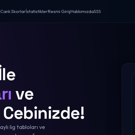
Canlı Skorlar
İstatistikler
Resmi Giriş
Hakkımızda
SSS
İle
rı
ve
a Cebinizde!
ylı lig tabloları ve