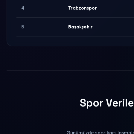
4
Trabzonspor
5
Başakşehir
Spor Veril
Günümüzde spor karşılaşmalar