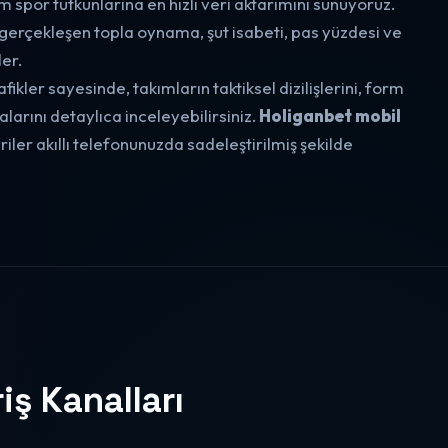
m spor tutkunlarına en hızlı veri aktarımını sunuyoruz.
gerçekleşen topla oynama, şut isabeti, pas yüzdesi ve
ler.
ikler sayesinde, takımların taktiksel dizilişlerini, form
arını detaylıca inceleyebilirsiniz.
Holiganbet mobil
er akıllı telefonunuzda sadeleştirilmiş şekilde
iş Kanalları