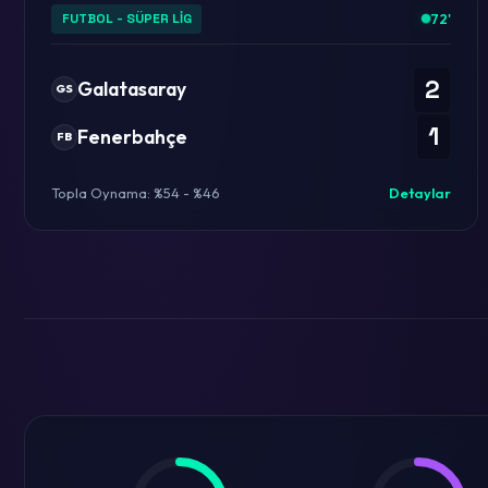
FUTBOL - SÜPER LIG
72'
2
Galatasaray
GS
1
Fenerbahçe
FB
Topla Oynama: %54 - %46
Detaylar