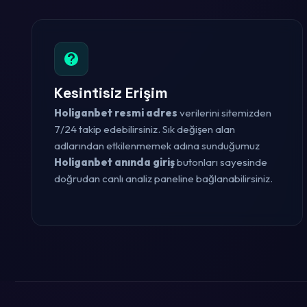
Kesintisiz Erişim
Holiganbet resmi adres
verilerini sitemizden
7/24 takip edebilirsiniz. Sık değişen alan
adlarından etkilenmemek adına sunduğumuz
Holiganbet anında giriş
butonları sayesinde
doğrudan canlı analiz paneline bağlanabilirsiniz.