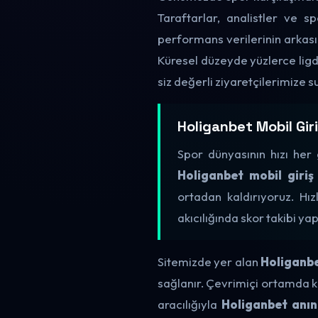
Taraftarlar, analistler ve s
performans verilerinin arkası
Küresel düzeyde yüzlerce ligde
siz değerli ziyaretçilerimize 
Holiganbet Mobil Giri
Spor dünyasının hızı her
Holiganbet mobil giriş
ortadan kaldırıyoruz. Hı
akıcılığında skor takibi yap
Sitemizde yer alan
Holiganbe
sağlanır. Çevrimiçi ortamda ka
aracılığıyla
Holiganbet anın