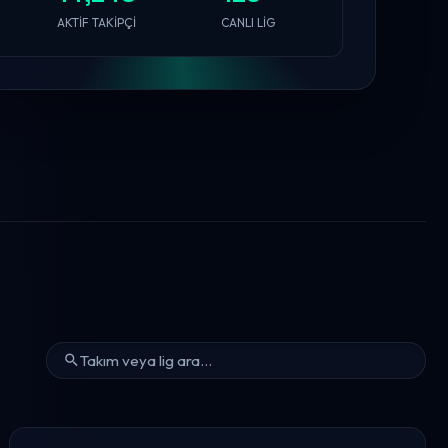
AKTIF TAKIPÇI
CANLI LIG