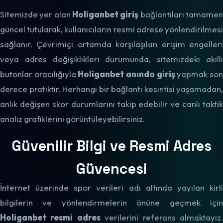
Sitemizde yer alan
Holiganbet giriş
bağlantıları tamame
güncel tutularak, kullanıcıların resmi adrese yönlendirilmesi
sağlanır. Çevrimiçi ortamda karşılaşılan erişim engelleri
veya adres değişiklikleri durumunda, sitemizdeki akıllı
butonlar aracılığıyla
Holiganbet anında giriş
yapmak so
derece pratiktir. Herhangi bir bağlantı kesintisi yaşamadan,
anlık değişen skor durumlarını takip edebilir ve canlı taktik
analiz grafiklerini görüntüleyebilirsiniz.
Güvenilir Bilgi ve Resmi Adres
Güvencesi
İnternet üzerinde spor verileri adı altında yayılan kirli
bilgilerin ve yönlendirmelerin önüne geçmek için
Holiganbet resmi adres
verilerini referans almaktayız