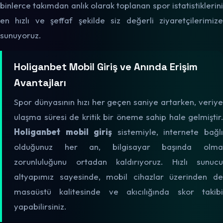
binlerce takımdan anlık olarak toplanan spor istatistiklerini
en hızlı ve şeffaf şekilde siz değerli ziyaretçilerimize
sunuyoruz.
Holiganbet Mobil Giriş ve Anında Erişim
Avantajları
Spor dünyasının hızı her geçen saniye artarken, veriye
ulaşma süresi de kritik bir öneme sahip hale gelmiştir.
Holiganbet mobil giriş
sistemiyle, internete bağl
olduğunuz her an, bilgisayar başında olma
zorunluluğunu ortadan kaldırıyoruz. Hızlı sunucu
altyapımız sayesinde, mobil cihazlar üzerinden de
masaüstü kalitesinde ve akıcılığında skor takibi
yapabilirsiniz.