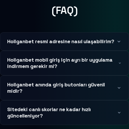
(FAQ)
Holiganbet resmi adresine nasıl ulaşabilirim?
Sitemiz üzerinden her zaman en güncel
Holiganbet
Holiganbet mobil giriş için ayrı bir uygulama
resmi adres
indirmem gerekir mi?
linklerine ulaşabilirsiniz. Bağlantılarımız
düzenli olarak kontrol edilmekte ve kesintisiz erişim
sağlamanız amacıyla güncellenmektedir.
Hayır, ek bir uygulama indirmenize gerek yoktur.
Holiganbet anında giriş butonları güvenli
Holiganbet mobil giriş
midir?
linkimiz tüm popüler mobil
tarayıcılar (Safari, Chrome, Opera vb.) ile %100 uyumlu
çalışacak şekilde optimize edilmiştir.
Evet, sitemizde yer alan
Holiganbet anında giriş
Sitedeki canlı skorlar ne kadar hızlı
bağlantıları SSL sertifikasıyla korunan güvenli sunucular
güncelleniyor?
üzerinden yönlendirilir. Kullanıcı güvenliği sitemiz için en