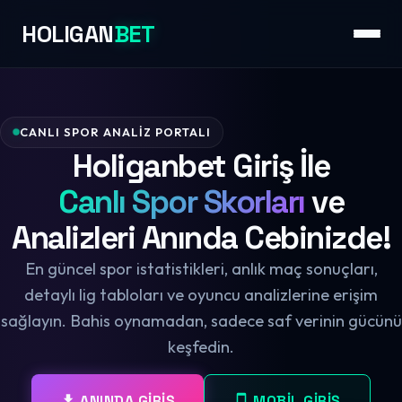
HOLIGAN
BET
CANLI SPOR ANALIZ PORTALI
Holiganbet Giriş İle
Canlı Spor Skorları
ve
Analizleri Anında Cebinizde!
En güncel spor istatistikleri, anlık maç sonuçları,
detaylı lig tabloları ve oyuncu analizlerine erişim
sağlayın. Bahis oynamadan, sadece saf verinin gücünü
keşfedin.
ANINDA GIRIŞ
MOBIL GIRIŞ