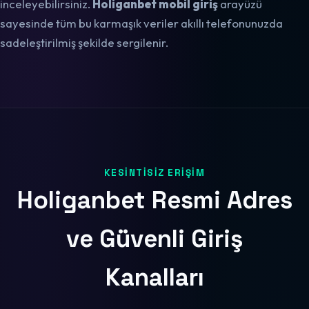
inceleyebilirsiniz.
Holiganbet mobil giriş
arayüzü
sayesinde tüm bu karmaşık veriler akıllı telefonunuzda
sadeleştirilmiş şekilde sergilenir.
KESINTISIZ ERIŞIM
Holiganbet Resmi Adres
ve Güvenli Giriş
Kanalları