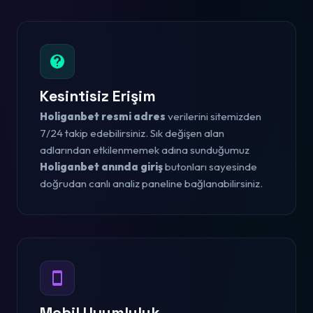
Kesintisiz Erişim
Holiganbet resmi adres
verilerini sitemizden
7/24 takip edebilirsiniz. Sık değişen alan
adlarından etkilenmemek adına sunduğumuz
Holiganbet anında giriş
butonları sayesinde
doğrudan canlı analiz paneline bağlanabilirsiniz.
Mobil Uyumluluk