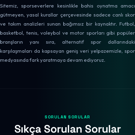
Sitemiz, sporseverlere kesinlikle bahis oynatma amacı
gütmeyen, yasal kurallar çerçevesinde sadece canlı skor
ve takım analizleri sunan bağımsız bir kaynaktır. Futbol,
basketbol, tenis, voleybol ve motor sporları gibi popüler
branşların yanı sıra, alternatif spor dallarındaki
karşılaşmaları da kapsayan geniş veri yelpazemizle, spor
medyasında fark yaratmaya devam ediyoruz.
SORULAN SORULAR
Sıkça Sorulan Sorular