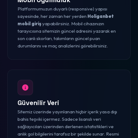
Platformumuzun duyarlı (responsive) yapısı
sayesinde, her zaman her yerden
Holiganbet
mobil giriş
yapabilirsiniz. Mobil cihazınızın
tarayıcısına sitemizin güncel adresini yazarak en
son canlı skorları, takımların güncel puan
durumlarını ve maç analizlerini görebilirsiniz.
Güvenilir Veri
Sitemiz üzerinde yayınlanan hiçbir içerik yasa dışı
bahis teşviki içermez. Sadece lisanslı veri
sağlayıcıları üzerinden derlenen istatistikleri ve
anlık gol bilgilerini tarafsız bir şekilde sunar. Resmi