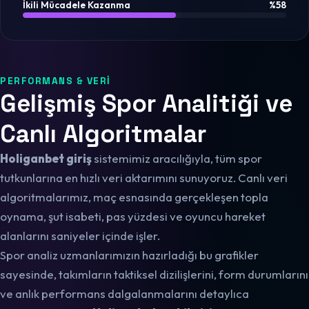
İkili Mücadele Kazanma
%58
PERFORMANS & VERI
Gelişmiş Spor Analitiği ve
Canlı Algoritmalar
Holiganbet giriş
sistemimiz aracılığıyla, tüm spor
tutkunlarına en hızlı veri aktarımını sunuyoruz. Canlı veri
algoritmalarımız, maç esnasında gerçekleşen topla
oynama, şut isabeti, pas yüzdesi ve oyuncu hareket
alanlarını saniyeler içinde işler.
Spor analiz uzmanlarımızın hazırladığı bu grafikler
sayesinde, takımların taktiksel dizilişlerini, form durumlarını
ve anlık performans dalgalanmalarını detaylıca