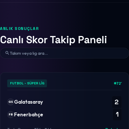
ANLIK SONUÇLAR
Canlı Skor Takip Paneli
FUTBOL - SÜPER LIG
72'
2
Galatasaray
GS
1
Fenerbahçe
FB