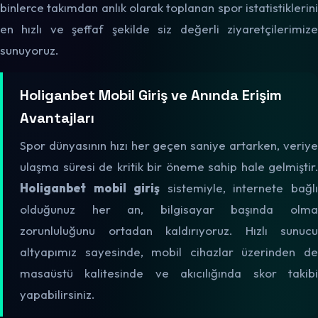
binlerce takımdan anlık olarak toplanan spor istatistiklerini
en hızlı ve şeffaf şekilde siz değerli ziyaretçilerimize
sunuyoruz.
Holiganbet Mobil Giriş ve Anında Erişim
Avantajları
Spor dünyasının hızı her geçen saniye artarken, veriye
ulaşma süresi de kritik bir öneme sahip hale gelmiştir.
Holiganbet mobil giriş
sistemiyle, internete bağl
olduğunuz her an, bilgisayar başında olma
zorunluluğunu ortadan kaldırıyoruz. Hızlı sunucu
altyapımız sayesinde, mobil cihazlar üzerinden de
masaüstü kalitesinde ve akıcılığında skor takibi
yapabilirsiniz.